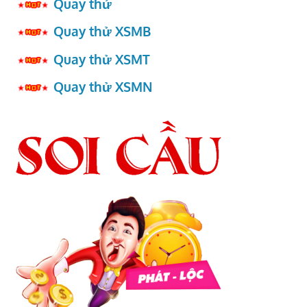
Quay thử
Quay thử XSMB
Quay thử XSMT
Quay thử XSMN