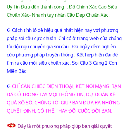
Uy Tín Đưa đến thành công- . Độ Chính Xác Cao-Siêu
Chuẩn Xác- Nhanh tay nhận Cầu Đẹp Chuẩn Xác.
☪ Cách tính lô đề hiệu quả nhất hiện nay với phương
pháp soi cầu cực chuẩn. Chỉ có ở trang web của chúng
tôi đội ngũ chuyên gia soi cầu . Đã ngày đêm nghiên
cứu phương pháp truyền thống . Kết hợp hiện đại để
tìm ra cầu mới siêu chuẩn xác. Soi Cầu 3 Càng 2 Con
Miền Bắc
☪
CHỈ CẦN CHIẾC ĐIỆN THOẠI, KẾT NỐI MẠNG. BẠN
ĐÃ CÓ TRONG TAY MỌI THÔNG TIN, DỰ ĐOÁN KẾT
QUẢ XỔ SỐ. CHÚNG TÔI GIÚP BẠN ĐƯA RA NHỮNG
QUYẾT ĐỊNH, CÓ THỂ THAY ĐỔI CUỘC ĐỜI BẠN.
Đây là một phương pháp giúp bạn giải quyết