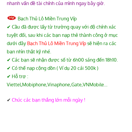
nhanh vấn đề tài chính của mình ngay bây giờ.
Bạch Thủ Lô Miền Trung Víp
✔ Cầu đã được lấy từ trường quay với độ chính xác
tuyệt đối, sau khi các bạn nạp thẻ thành công ở mục
dưới đây
Bạch Thủ Lô Miền Trung Víp
sẽ hiện ra các
bạn nhìn thật kỹ nhé.
✔ Các bạn sẽ nhận được số từ 6h00 sáng đến 18h10.
✔ Có thể nạp cộng dồn ( Ví dụ 20 cái 500k )
✔ Hỗ trợ :
Viettel,Mobiphone,Vinaphone,Gate,VNMobile…
✔
Chúc các bạn thắng lớn mỗi ngày !