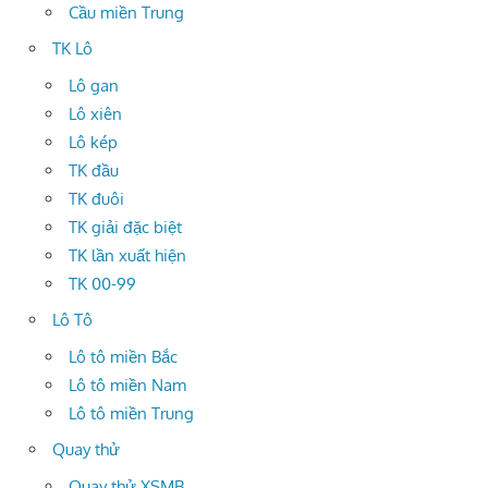
Cầu miền Trung
TK Lô
Lô gan
Lô xiên
Lô kép
TK đầu
TK đuôi
TK giải đặc biệt
TK lần xuất hiện
TK 00-99
Lô Tô
Lô tô miền Bắc
Lô tô miền Nam
Lô tô miền Trung
Quay thử
Quay thử XSMB