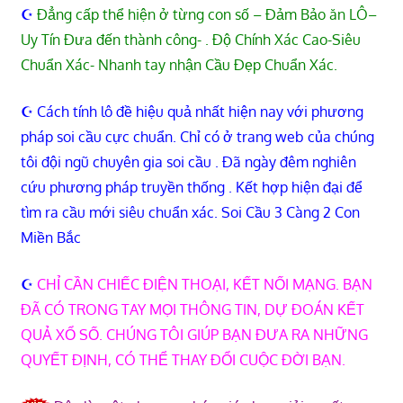
☪
Đẳng cấp thể hiện ở từng con số – Đảm Bảo ăn LÔ–
Uy Tín Đưa đến thành công- . Độ Chính Xác Cao-Siêu
Chuẩn Xác- Nhanh tay nhận Cầu Đẹp Chuẩn Xác.
☪ Cách tính lô đề hiệu quả nhất hiện nay với phương
pháp soi cầu cực chuẩn. Chỉ có ở trang web của chúng
tôi đội ngũ chuyên gia soi cầu . Đã ngày đêm nghiên
cứu phương pháp truyền thống . Kết hợp hiện đại để
tìm ra cầu mới siêu chuẩn xác. Soi Cầu 3 Càng 2 Con
Miền Bắc
☪
CHỈ CẦN CHIẾC ĐIỆN THOẠI, KẾT NỐI MẠNG. BẠN
ĐÃ CÓ TRONG TAY MỌI THÔNG TIN, DỰ ĐOÁN KẾT
QUẢ XỔ SỐ. CHÚNG TÔI GIÚP BẠN ĐƯA RA NHỮNG
QUYẾT ĐỊNH, CÓ THỂ THAY ĐỔI CUỘC ĐỜI BẠN.