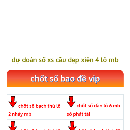
dự đoán số xs cầu đẹp xiên 4 lô mb
chốt số bao đề vip
chốt số bạch thủ lô
chốt số dàn lô 6 mb
2 nháy mb
số phát tài