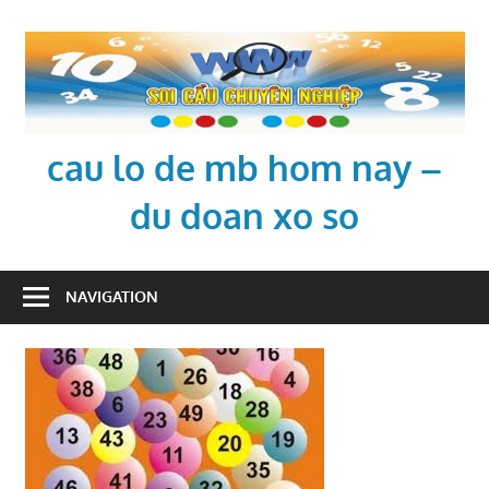
Skip
to
content
cau lo de mb hom nay –
du doan xo so
cau
lo
NAVIGATION
de
mb
hom
nay
–
du
doan