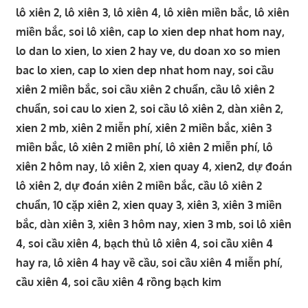
lô xiên 2, lô xiên 3, lô xiên 4, lô xiên miền bắc, lô xiên
miền bắc, soi lô xiên, cap lo xien dep nhat hom nay,
lo dan lo xien, lo xien 2 hay ve, du doan xo so mien
bac lo xien, cap lo xien dep nhat hom nay, soi cầu
xiên 2 miền bắc, soi cầu xiên 2 chuẩn, cầu lô xiên 2
chuẩn, soi cau lo xien 2, soi cầu lô xiên 2, dàn xiên 2,
xien 2 mb, xiên 2 miễn phí, xiên 2 miền bắc, xiên 3
miền bắc, lô xiên 2 miền phí, lô xiên 2 miễn phí, lô
xiên 2 hôm nay, lô xiên 2, xien quay 4, xien2, dự đoán
lô xiên 2, dự đoán xiên 2 miền bắc, cầu lô xiên 2
chuẩn, 10 cặp xiên 2, xien quay 3, xiên 3, xiên 3 miền
bắc, dàn xiên 3, xiên 3 hôm nay, xien 3 mb, soi lô xiên
4, soi cầu xiên 4, bạch thủ lô xiên 4, soi cầu xiên 4
hay ra, lô xiên 4 hay về cầu, soi cầu xiên 4 miễn phí,
cầu xiên 4, soi cầu xiên 4 rồng bạch kim