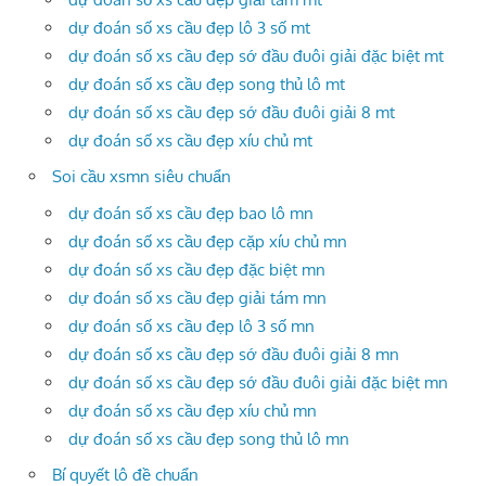
dự đoán số xs cầu đẹp lô 3 số mt
dự đoán số xs cầu đẹp sớ đầu đuôi giải đặc biệt mt
dự đoán số xs cầu đẹp song thủ lô mt
dự đoán số xs cầu đẹp sớ đầu đuôi giải 8 mt
dự đoán số xs cầu đẹp xíu chủ mt
Soi cầu xsmn siêu chuẩn
dự đoán số xs cầu đẹp bao lô mn
dự đoán số xs cầu đẹp cặp xíu chủ mn
dự đoán số xs cầu đẹp đặc biệt mn
dự đoán số xs cầu đẹp giải tám mn
dự đoán số xs cầu đẹp lô 3 số mn
dự đoán số xs cầu đẹp sớ đầu đuôi giải 8 mn
dự đoán số xs cầu đẹp sớ đầu đuôi giải đặc biệt mn
dự đoán số xs cầu đẹp xíu chủ mn
dự đoán số xs cầu đẹp song thủ lô mn
Bí quyết lô đề chuẩn