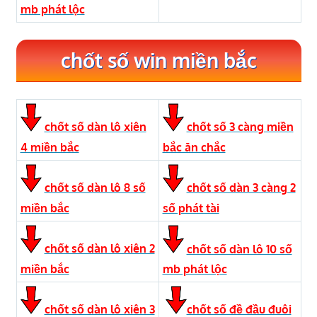
mb phát lộc
chốt số win miền bắc
chốt số dàn lô xiên
chốt số 3 càng miền
4 miền bắc
bắc ăn chắc
chốt số dàn lô 8 số
chốt số dàn 3 càng 2
miền bắc
số phát tài
chốt số dàn lô xiên 2
chốt số dàn lô 10 số
miền bắc
mb phát lộc
chốt số dàn lô xiên 3
chốt số đề đầu đuôi