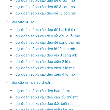
dự đoán số xs cầu đẹp đề 6 con mb
dự đoán số xs cầu đẹp đề 8 con mb
dự đoán số xs cầu đẹp đề 10 con mb
Soi cầu xsmb
dự đoán số xs cầu đẹp đề bạch thủ mb
dự đoán số xs cầu đẹp đề đầu đuôi mb
dự đoán số xs cầu đẹp đề song thủ mb
dự đoán số xs cầu đẹp lô 10 con mb
dự đoán số xs cầu đẹp víp 3 càng mb
dự đoán số xs cầu đẹp xiên 2 lô mb
dự đoán số xs cầu đẹp xiên 3 lô mb
dự đoán số xs cầu đẹp xiên 4 lô mb
Soi cầu xsmt siêu chuẩn
dự đoán số xs cầu đẹp bao lô mt
dự đoán số xs cầu đẹp cặp xíu chủ mt
dự đoán số xs cầu đẹp đặc biệt mt
dự đoán số xs cầu đẹp giải tám mt