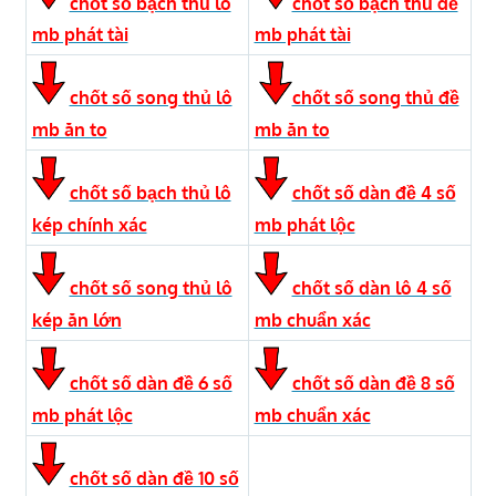
chốt số bạch thủ lô
chốt số bạch thủ đề
mb phát tài
mb phát tài
chốt số song thủ lô
chốt số song thủ đề
mb ăn to
mb ăn to
chốt số bạch thủ lô
chốt số dàn đề 4 số
kép chính xác
mb phát lộc
chốt số song thủ lô
chốt số dàn lô 4 số
kép ăn lớn
mb chuẩn xác
chốt số dàn đề 6 số
chốt số dàn đề 8 số
mb phát lộc
mb chuẩn xác
chốt số dàn đề 10 số