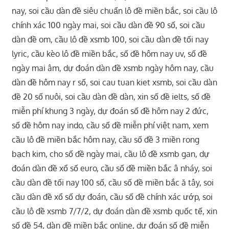
nay, soi cầu dàn đề siêu chuẩn lô đề miền bắc, soi cầu lô
chính xác 100 ngày mai, soi cầu dàn đề 90 số, soi cầu
dàn đề om, cầu lô đề xsmb 100, soi cầu dàn đề tối nay
lyric, cầu kèo lô đề miền bắc, số đề hôm nay uv, số đề
ngày mai âm, dự đoán dàn đề xsmb ngày hôm nay, cầu
dàn đề hôm nay r số, soi cau tuan kiet xsmb, soi cầu dàn
đề 20 số nuôi, soi cầu dàn đề dàn, xin số đề ielts, số đề
miễn phí khung 3 ngày, dự đoán số đề hôm nay 2 đức,
số đề hôm nay indo, cầu số đề miễn phí việt nam, xem
cầu lô đề miền bắc hôm nay, cầu số đề 3 miền rong
bạch kim, cho số đề ngày mai, cầu lô đề xsmb gan, dự
đoán dàn đề xổ số euro, cầu số đề miền bắc â nháy, soi
cầu dàn đề tối nay 100 số, cầu số đề miền bắc ă tây, soi
cầu dàn đề xổ số dự đoán, cầu số đề chính xác ướp, soi
cầu lô đề xsmb 7/7/2, dự đoán dàn đề xsmb quốc tế, xin
số đề 54, dàn đề miền bắc online, dự đoán số đề miễn