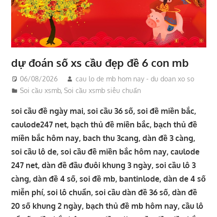
xo
so
dự đoán số xs cầu đẹp đề 6 con mb
06/08/2026
cau lo de mb hom nay - du doan xo so
Soi cầu xsmb
,
Soi cầu xsmb siêu chuẩn
soi cầu đề ngày mai, soi cầu 36 số, soi đề miền bắc,
caulode247 net, bạch thủ đề miền bắc, bạch thủ đề
miền bắc hôm nay, bach thu 3cang, dàn đề 3 càng,
soi cầu lô de, soi cầu đề miền bắc hôm nay, caulode
247 net, dàn đề đầu đuôi khung 3 ngày, soi cầu lô 3
càng, dàn đề 4 số, soi đề mb, bantinlode, dàn de 4 số
miễn phí, soi lô chuẩn, soi cầu dàn đề 36 số, dàn đề
20 số khung 2 ngày, bạch thủ đề mb hôm nay, cầu lô