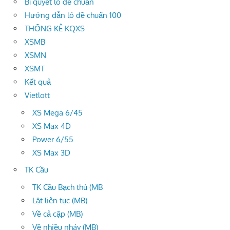
Bí quyết lô đề chuẩn
Hướng dẫn lô đề chuẩn 100
THỐNG KÊ KQXS
XSMB
XSMN
XSMT
Kết quả
Vietlott
XS Mega 6/45
XS Max 4D
Power 6/55
XS Max 3D
TK Cầu
TK Cầu Bạch thủ (MB
Lật liên tục (MB)
Về cả cặp (MB)
Về nhiều nháy (MB)