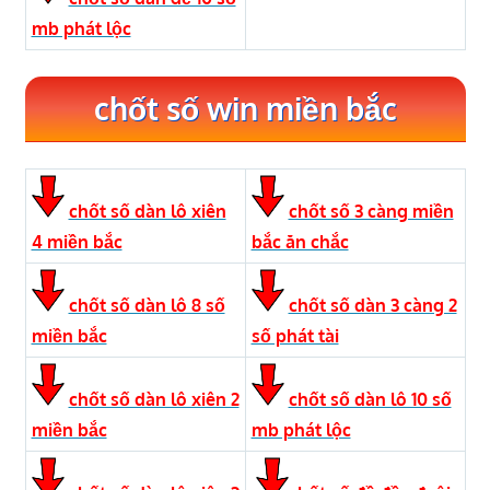
mb phát lộc
chốt số win miền bắc
chốt số dàn lô xiên
chốt số 3 càng miền
4 miền bắc
bắc ăn chắc
chốt số dàn lô 8 số
chốt số dàn 3 càng 2
miền bắc
số phát tài
chốt số dàn lô xiên 2
chốt số dàn lô 10 số
miền bắc
mb phát lộc