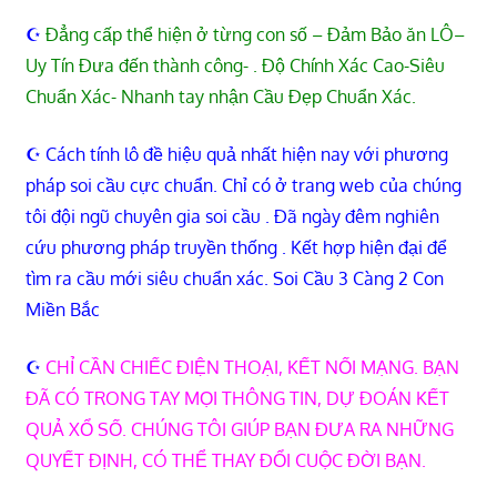
☪
Đẳng cấp thể hiện ở từng con số – Đảm Bảo ăn LÔ–
Uy Tín Đưa đến thành công- . Độ Chính Xác Cao-Siêu
Chuẩn Xác- Nhanh tay nhận Cầu Đẹp Chuẩn Xác.
☪ Cách tính lô đề hiệu quả nhất hiện nay với phương
pháp soi cầu cực chuẩn. Chỉ có ở trang web của chúng
tôi đội ngũ chuyên gia soi cầu . Đã ngày đêm nghiên
cứu phương pháp truyền thống . Kết hợp hiện đại để
tìm ra cầu mới siêu chuẩn xác. Soi Cầu 3 Càng 2 Con
Miền Bắc
☪
CHỈ CẦN CHIẾC ĐIỆN THOẠI, KẾT NỐI MẠNG. BẠN
ĐÃ CÓ TRONG TAY MỌI THÔNG TIN, DỰ ĐOÁN KẾT
QUẢ XỔ SỐ. CHÚNG TÔI GIÚP BẠN ĐƯA RA NHỮNG
QUYẾT ĐỊNH, CÓ THỂ THAY ĐỔI CUỘC ĐỜI BẠN.