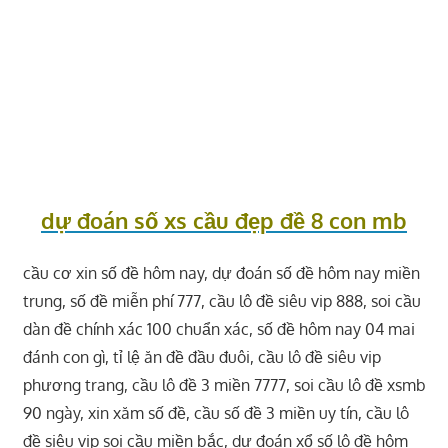
dự đoán số xs cầu đẹp đề 8 con mb
cầu cơ xin số đề hôm nay, dự đoán số đề hôm nay miền
trung, số đề miễn phí 777, cầu lô đề siêu vip 888, soi cầu
dàn đề chính xác 100 chuẩn xác, số đề hôm nay 04 mai
đánh con gì, tỉ lệ ăn đề đầu đuôi, cầu lô đề siêu vip
phương trang, cầu lô đề 3 miền 7777, soi cầu lô đề xsmb
90 ngày, xin xăm số đề, cầu số đề 3 miền uy tín, cầu lô
đề siêu vip soi cầu miền bắc, dự đoán xổ số lô đề hôm