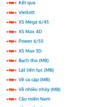
Kết quả
Vietlott
XS Mega 6/45
XS Max 4D
Power 6/55
XS Max 3D
Bạch thủ (MB)
Lật liên tục (MB)
Về cả cặp (MB)
Về nhiều nháy (MB)
Cầu miền Nam