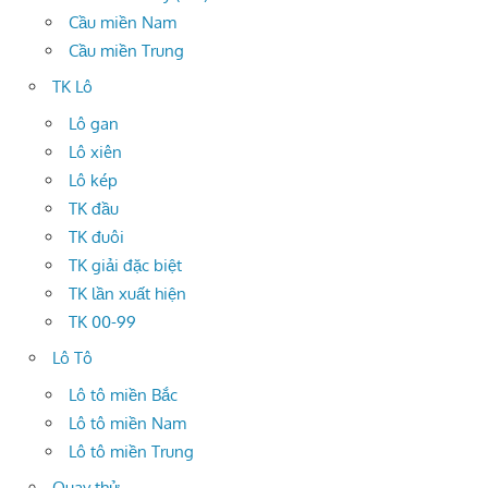
Cầu miền Nam
Cầu miền Trung
TK Lô
Lô gan
Lô xiên
Lô kép
TK đầu
TK đuôi
TK giải đặc biệt
TK lần xuất hiện
TK 00-99
Lô Tô
Lô tô miền Bắc
Lô tô miền Nam
Lô tô miền Trung
Quay thử