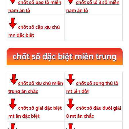
chốt số bao lô miền
chốt số lô 3 số miền
nam ăn lô
nam ăn lô
chốt số cặp xỉu chủ
mn đặc biệt
chốt số đặc biệt miền trung
chốt số xỉu chủ miền
chốt số song thủ lô
trung ăn chắc
mt lên đời
chốt số giải đặc biệt
chốt số đầu đuôi giải
mt ăn đặc biệt
8 mt ăn chắc