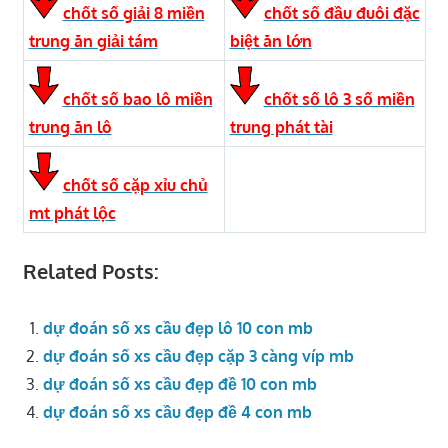
chốt số giải 8 miền
chốt số đầu đuôi đặc
trung ăn giải tám
biệt ăn lớn
chốt số bao lô miền
chốt số lô 3 số miền
trung ăn lô
trung phát tài
chốt số cặp xỉu chủ
mt phát lộc
Related Posts:
dự đoán số xs cầu đẹp lô 10 con mb
dự đoán số xs cầu đẹp cặp 3 càng víp mb
dự đoán số xs cầu đẹp đề 10 con mb
dự đoán số xs cầu đẹp đề 4 con mb