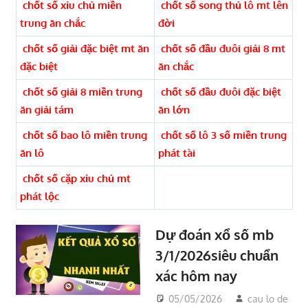
chốt số xỉu chủ miền
chốt số song thủ lô mt lên
trung ăn chắc
đời
chốt số giải đặc biệt mt ăn
chốt số đầu đuôi giải 8 mt
đặc biệt
ăn chắc
chốt số giải 8 miền trung
chốt số đầu đuôi đặc biệt
ăn giải tám
ăn lớn
chốt số bao lô miền trung
chốt số lô 3 số miền trung
ăn lô
phát tài
chốt số cặp xỉu chủ mt
phát lộc
Dự đoán xổ số mb
3/1/2026siêu chuẩn
xác hôm nay
05/05/2026
cau lo de