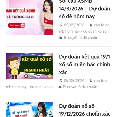
Soi cầu XSMB
14/3/2026 – Dự đoán
số đề hôm nay
05/05/2026
cau lo de
mb hom nay - du doan xo so
Bí quyết lô đề chuẩn
Dự đoán kết quả 19/1
xổ số miền bắc chính
xác
05/05/2026
cau lo de
mb hom nay - du doan xo so
Bí quyết lô đề chuẩn
Dự đoán xổ số
19/12/2026 chuẩn xác