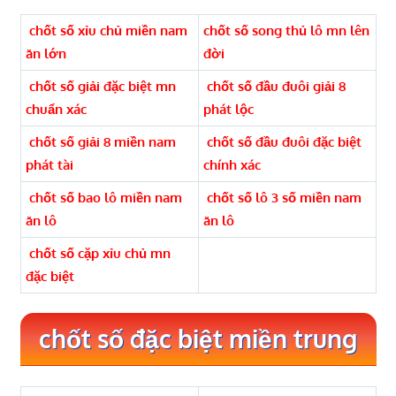
chốt số xỉu chủ miền nam
chốt số song thủ lô mn lên
ăn lớn
đời
chốt số giải đặc biệt mn
chốt số đầu đuôi giải 8
chuẩn xác
phát lộc
chốt số giải 8 miền nam
chốt số đầu đuôi đặc biệt
phát tài
chính xác
chốt số bao lô miền nam
chốt số lô 3 số miền nam
ăn lô
ăn lô
chốt số cặp xỉu chủ mn
đặc biệt
chốt số đặc biệt miền trung