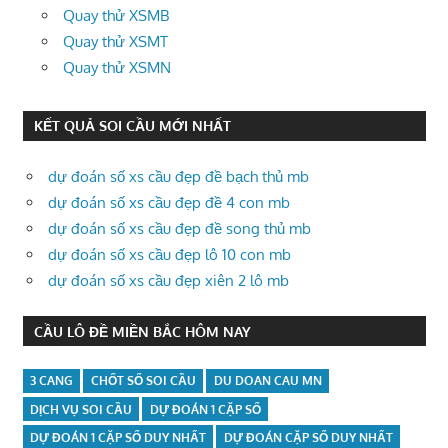
Quay thử XSMB
Quay thử XSMT
Quay thử XSMN
KẾT QUẢ SOI CẦU MỚI NHẤT
dự đoán số xs cầu đẹp đề bạch thủ mb
dự đoán số xs cầu đẹp đề 4 con mb
dự đoán số xs cầu đẹp đề song thủ mb
dự đoán số xs cầu đẹp lô 10 con mb
dự đoán số xs cầu đẹp xiên 2 lô mb
CẦU LÔ ĐỀ MIỀN BẮC HÔM NAY
3 CANG
CHỐT SỐ SOI CẦU
DU DOAN CAU MN
DỊCH VỤ SOI CẦU
DỰ ĐOÁN 1 CẶP SỐ
DỰ ĐOÁN 1 CẶP SỐ DUY NHẤT
DỰ ĐOÁN CẶP SỐ DUY NHẤT