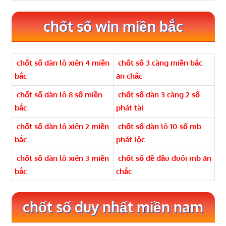
chốt số win miền bắc
chốt số dàn lô xiên 4 miền
chốt số 3 càng miền bắc
bắc
ăn chắc
chốt số dàn lô 8 số miền
chốt số dàn 3 càng 2 số
bắc
phát tài
chốt số dàn lô xiên 2 miền
chốt số dàn lô 10 số mb
bắc
phát lộc
chốt số dàn lô xiên 3 miền
chốt số đề đầu đuôi mb ăn
bắc
chắc
chốt số duy nhất miền nam