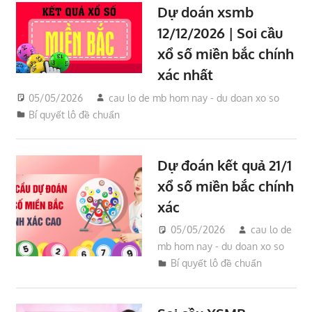
Dự doán xsmb
12/12/2026 | Soi cầu
xổ số miền bắc chính
xác nhất
05/05/2026
cau lo de mb hom nay - du doan xo so
Bí quyết lô đề chuẩn
Dự đoán kết quả 21/1
xổ số miền bắc chính
xác
05/05/2026
cau lo de
mb hom nay - du doan xo so
Bí quyết lô đề chuẩn