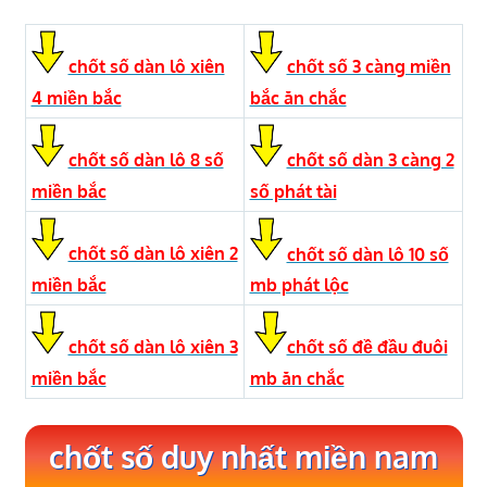
chốt số dàn lô xiên
chốt số 3 càng miền
4 miền bắc
bắc ăn chắc
chốt số dàn lô 8 số
chốt số dàn 3 càng 2
miền bắc
số phát tài
chốt số dàn lô xiên 2
chốt số dàn lô 10 số
miền bắc
mb phát lộc
chốt số dàn lô xiên 3
chốt số đề đầu đuôi
miền bắc
mb ăn chắc
chốt số duy nhất miền nam