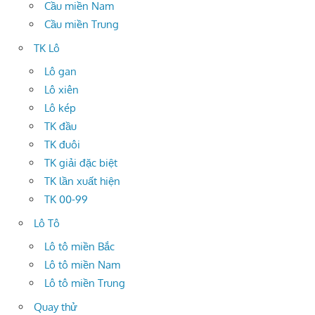
Cầu miền Nam
Cầu miền Trung
TK Lô
Lô gan
Lô xiên
Lô kép
TK đầu
TK đuôi
TK giải đặc biệt
TK lần xuất hiện
TK 00-99
Lô Tô
Lô tô miền Bắc
Lô tô miền Nam
Lô tô miền Trung
Quay thử