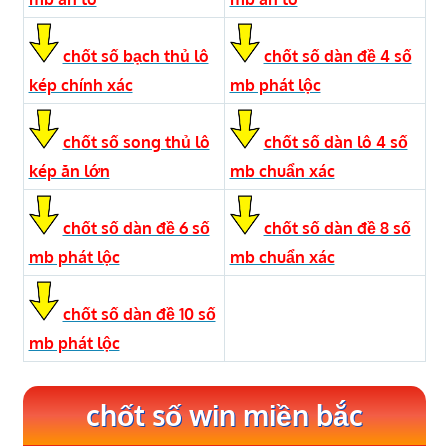
chốt số bạch thủ lô
chốt số dàn đề 4 số
kép chính xác
mb phát lộc
chốt số song thủ lô
chốt số dàn lô 4 số
kép ăn lớn
mb chuẩn xác
chốt số dàn đề 6 số
chốt số dàn đề 8 số
mb phát lộc
mb chuẩn xác
chốt số dàn đề 10 số
mb phát lộc
chốt số win miền bắc