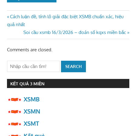
Điều
Previous
Cách luận đề, tính lô giải đặc biệt XSMB chuẩn xác, hiệu
Post:
quả nhất
hướng
Next
Soi cầu xsmb 16/3/2026 – đoán số kqxs miền bắc
bài
Post:
Comments are closed.
viết
SEARCH
KẾT QUẢ 3 MIỀN
XSMB
XSMN
XSMT
Kết quả