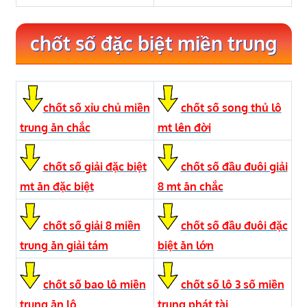
chốt số đặc biệt miền trung
chốt số xỉu chủ miền
chốt số song thủ lô
trung ăn chắc
mt lên đời
chốt số giải đặc biệt
chốt số đầu đuôi giải
mt ăn đặc biệt
8 mt ăn chắc
chốt số giải 8 miền
chốt số đầu đuôi đặc
trung ăn giải tám
biệt ăn lớn
chốt số bao lô miền
chốt số lô 3 số miền
trung ăn lô
trung phát tài