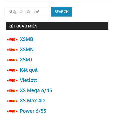
SEARCH
KẾT QUẢ 3 MIỀN
XSMB
XSMN
XSMT
Kết quả
Vietlott
XS Mega 6/45
XS Max 4D
Power 6/55