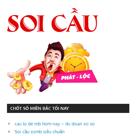
CHỐT SỐ MIỀN BẮC TỐI NAY
cau lo de mb hom nay – du doan xo so
Soi cầu xsmb siêu chuẩn