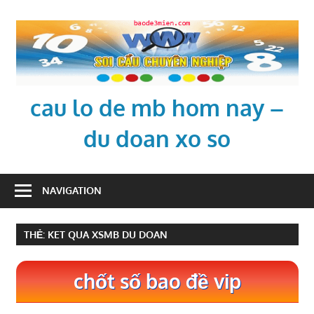
Skip
to
content
cau lo de mb hom nay –
du doan xo so
cau
lo
NAVIGATION
de
mb
THẺ:
KET QUA XSMB DU DOAN
hom
nay
chốt số bao đề vip
–
du
doan