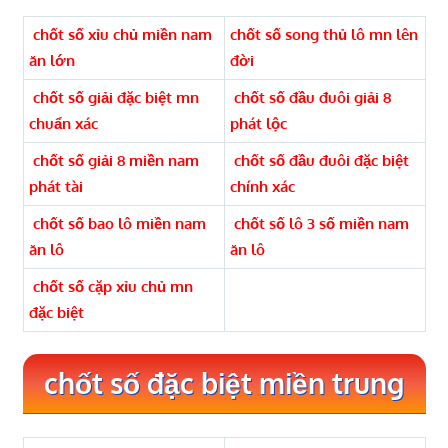
chốt số xỉu chủ miền nam
chốt số song thủ lô mn lên
ăn lớn
đời
chốt số giải đặc biệt mn
chốt số đầu đuôi giải 8
chuẩn xác
phát lộc
chốt số giải 8 miền nam
chốt số đầu đuôi đặc biệt
phát tài
chính xác
chốt số bao lô miền nam
chốt số lô 3 số miền nam
ăn lô
ăn lô
chốt số cặp xỉu chủ mn
đặc biệt
chốt số đặc biệt miền trung