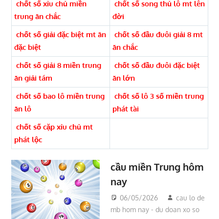
chốt số xỉu chủ miền
chốt số song thủ lô mt lên
trung ăn chắc
đời
chốt số giải đặc biệt mt ăn
chốt số đầu đuôi giải 8 mt
đặc biệt
ăn chắc
chốt số giải 8 miền trung
chốt số đầu đuôi đặc biệt
ăn giải tám
ăn lớn
chốt số bao lô miền trung
chốt số lô 3 số miền trung
ăn lô
phát tài
chốt số cặp xỉu chủ mt
phát lộc
cầu miền Trung hôm
nay
06/05/2026
cau lo de
mb hom nay - du doan xo so