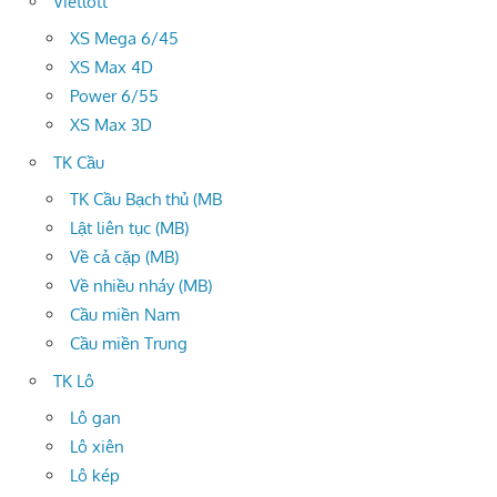
Vietlott
XS Mega 6/45
XS Max 4D
Power 6/55
XS Max 3D
TK Cầu
TK Cầu Bạch thủ (MB
Lật liên tục (MB)
Về cả cặp (MB)
Về nhiều nháy (MB)
Cầu miền Nam
Cầu miền Trung
TK Lô
Lô gan
Lô xiên
Lô kép