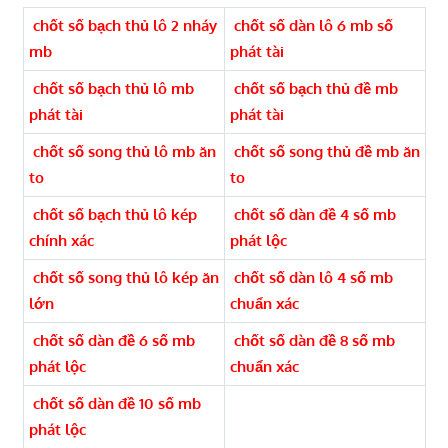
xo
chốt số bạch thủ lô 2 nháy
chốt số dàn lô 6 mb số
so
mb
phát tài
chốt số bạch thủ lô mb
chốt số bạch thủ đề mb
phát tài
phát tài
chốt số song thủ lô mb ăn
chốt số song thủ đề mb ăn
to
to
chốt số bạch thủ lô kép
chốt số dàn đề 4 số mb
chính xác
phát lộc
chốt số song thủ lô kép ăn
chốt số dàn lô 4 số mb
lớn
chuẩn xác
chốt số dàn đề 6 số mb
chốt số dàn đề 8 số mb
phát lộc
chuẩn xác
chốt số dàn đề 10 số mb
phát lộc