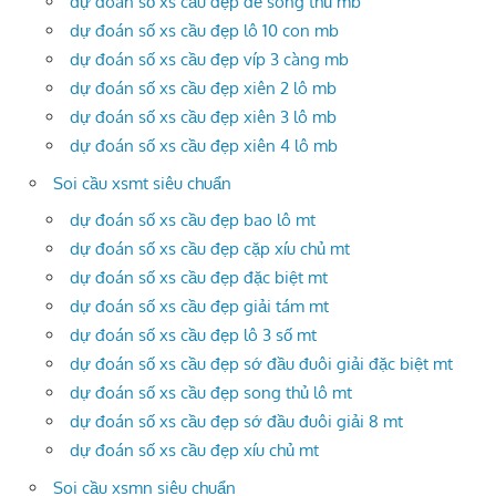
dự đoán số xs cầu đẹp đề song thủ mb
dự đoán số xs cầu đẹp lô 10 con mb
dự đoán số xs cầu đẹp víp 3 càng mb
dự đoán số xs cầu đẹp xiên 2 lô mb
dự đoán số xs cầu đẹp xiên 3 lô mb
dự đoán số xs cầu đẹp xiên 4 lô mb
Soi cầu xsmt siêu chuẩn
dự đoán số xs cầu đẹp bao lô mt
dự đoán số xs cầu đẹp cặp xíu chủ mt
dự đoán số xs cầu đẹp đặc biệt mt
dự đoán số xs cầu đẹp giải tám mt
dự đoán số xs cầu đẹp lô 3 số mt
dự đoán số xs cầu đẹp sớ đầu đuôi giải đặc biệt mt
dự đoán số xs cầu đẹp song thủ lô mt
dự đoán số xs cầu đẹp sớ đầu đuôi giải 8 mt
dự đoán số xs cầu đẹp xíu chủ mt
Soi cầu xsmn siêu chuẩn