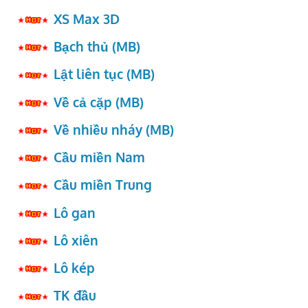
XS Max 3D
Bạch thủ (MB)
Lật liên tục (MB)
Về cả cặp (MB)
Về nhiều nháy (MB)
Cầu miền Nam
Cầu miền Trung
Lô gan
Lô xiên
Lô kép
TK đầu