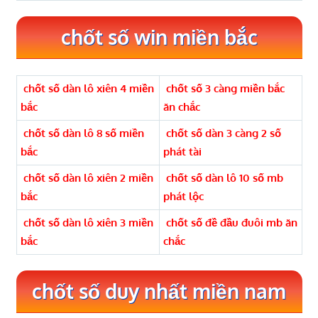
chốt số win miền bắc
chốt số dàn lô xiên 4 miền
chốt số 3 càng miền bắc
bắc
ăn chắc
chốt số dàn lô 8 số miền
chốt số dàn 3 càng 2 số
bắc
phát tài
chốt số dàn lô xiên 2 miền
chốt số dàn lô 10 số mb
bắc
phát lộc
chốt số dàn lô xiên 3 miền
chốt số đề đầu đuôi mb ăn
bắc
chắc
chốt số duy nhất miền nam