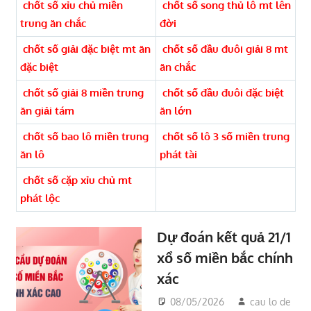
chốt số xỉu chủ miền
chốt số song thủ lô mt lên
trung ăn chắc
đời
chốt số giải đặc biệt mt ăn
chốt số đầu đuôi giải 8 mt
đặc biệt
ăn chắc
chốt số giải 8 miền trung
chốt số đầu đuôi đặc biệt
ăn giải tám
ăn lớn
chốt số bao lô miền trung
chốt số lô 3 số miền trung
ăn lô
phát tài
chốt số cặp xỉu chủ mt
phát lộc
Dự đoán kết quả 21/1
xổ số miền bắc chính
xác
08/05/2026
cau lo de