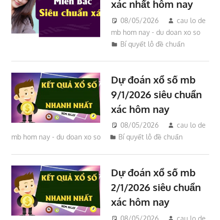
xác nhất hôm nay
08/05/2026
cau lo de
mb hom nay - du doan xo so
Bí quyết lô đề chuẩn
Dự đoán xổ số mb
9/1/2026 siêu chuẩn
xác hôm nay
08/05/2026
cau lo de
mb hom nay - du doan xo so
Bí quyết lô đề chuẩn
Dự đoán xổ số mb
2/1/2026 siêu chuẩn
xác hôm nay
08/05/2026
cau lo de