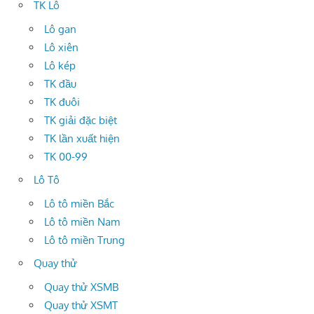
TK Lô
Lô gan
Lô xiên
Lô kép
TK đầu
TK đuôi
TK giải đặc biệt
TK lần xuất hiện
TK 00-99
Lô Tô
Lô tô miền Bắc
Lô tô miền Nam
Lô tô miền Trung
Quay thử
Quay thử XSMB
Quay thử XSMT