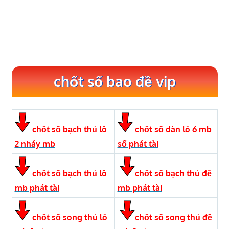
chốt số bao đề vip
chốt số bạch thủ lô
chốt số dàn lô 6 mb
2 nháy mb
số phát tài
chốt số bạch thủ lô
chốt số bạch thủ đề
mb phát tài
mb phát tài
chốt số song thủ lô
chốt số song thủ đề