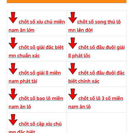
chốt số xỉu chủ miền
chốt số song thủ lô
nam ăn lớn
mn lên đời
chốt số giải đặc biệt
chốt số đầu đuôi giải
mn chuẩn xác
8 phát lộc
chốt số giải 8 miền
chốt số đầu đuôi đặc
nam phát tài
biệt chính xác
chốt số bao lô miền
chốt số lô 3 số miền
nam ăn lô
nam ăn lô
chốt số cặp xỉu chủ
mn đặc biệt