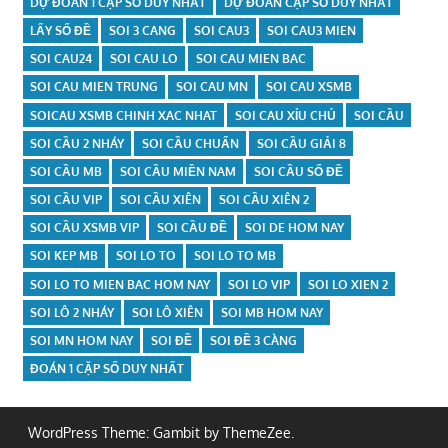
DỰ ĐOÁN 1 CẶP SỐ DUY NHẤT
DỰ ĐOÁN CẶP SỐ DUY NHẤT
LẤY SỐ ĐỀ
SOI 3 CANG
SOI CAU3
SOI CAU3 MIEN
SOI CAU24
SOI CAU LO
SOI CAU MIEN BAC
SOI CAU MIEN TRUNG
SOI CAU MN
SOI CAU XSMB
SOICAU XSMB CHINH XAC NHAT
SOI CAU XỈU CHỦ
SOI CẦU
SOI CẦU 2 NHÁY
SOI CẦU CHUẨN
SOI CẦU GIẢI 8
SOI CẦU MB
SOI CẦU MIỀN NAM
SOI CẦU SỐ ĐỀ
SOI CẦU VIP
SOI CẦU XIÊN
SOI CẦU XIÊN 2
SOI CẦU XSMB VIP
SOI CẦU ĐỀ
SOI DE HOM NAY
SOI KEP MB
SOI LO TO
SOI LO TO MB
SOI LO TO MIEN BAC HOM NAY
SOI LO VIP
SOI LO XIEN 2
SOI LÔ 2 NHÁY
SOI LÔ XIÊN
SOI MB HOM NAY
SOI MN HOM NAY
SOI ĐỀ
SOI ĐỀ 3 CÀNG
ĐOÁN 1 CẶP SỐ DUY NHẤT
WordPress Theme: Gambit by ThemeZee.