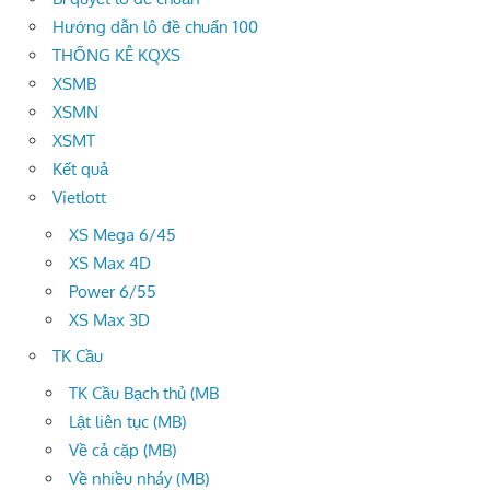
Hướng dẫn lô đề chuẩn 100
THỐNG KÊ KQXS
XSMB
XSMN
XSMT
Kết quả
Vietlott
XS Mega 6/45
XS Max 4D
Power 6/55
XS Max 3D
TK Cầu
TK Cầu Bạch thủ (MB
Lật liên tục (MB)
Về cả cặp (MB)
Về nhiều nháy (MB)