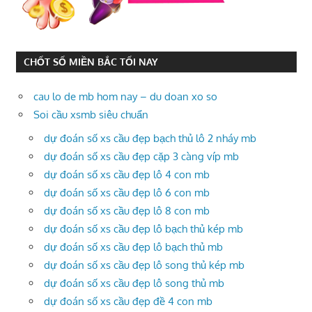
CHỐT SỐ MIỀN BẮC TỐI NAY
cau lo de mb hom nay – du doan xo so
Soi cầu xsmb siêu chuẩn
dự đoán số xs cầu đẹp bạch thủ lô 2 nháy mb
dự đoán số xs cầu đẹp cặp 3 càng víp mb
dự đoán số xs cầu đẹp lô 4 con mb
dự đoán số xs cầu đẹp lô 6 con mb
dự đoán số xs cầu đẹp lô 8 con mb
dự đoán số xs cầu đẹp lô bạch thủ kép mb
dự đoán số xs cầu đẹp lô bạch thủ mb
dự đoán số xs cầu đẹp lô song thủ kép mb
dự đoán số xs cầu đẹp lô song thủ mb
dự đoán số xs cầu đẹp đề 4 con mb