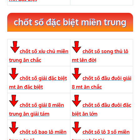
chốt số đặc biệt miền trung
chốt số xỉu chủ miền
chốt số song thủ lô
trung ăn chắc
mt lên đời
chốt số giải đặc biệt
chốt số đầu đuôi giải
mt ăn đặc biệt
8 mt ăn chắc
chốt số giải 8 miền
chốt số đầu đuôi đặc
trung ăn giải tám
biệt ăn lớn
chốt số bao lô miền
chốt số lô 3 số miền