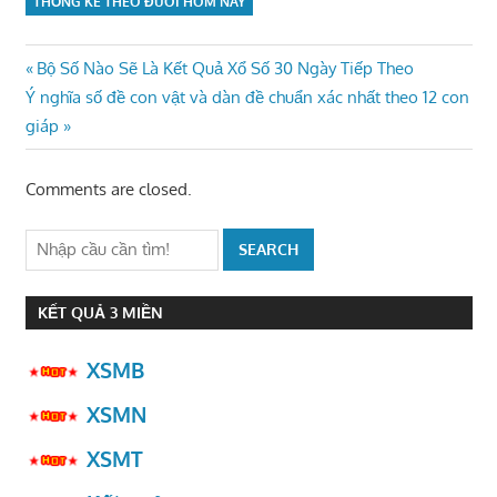
THỐNG KÊ THEO ĐUÔI HÔM NAY
Điều
Previous
Bộ Số Nào Sẽ Là Kết Quả Xổ Số 30 Ngày Tiếp Theo
Next
Post:
Ý nghĩa số đề con vật và dàn đề chuẩn xác nhất theo 12 con
hướng
Post:
giáp
bài
Comments are closed.
viết
SEARCH
KẾT QUẢ 3 MIỀN
XSMB
XSMN
XSMT