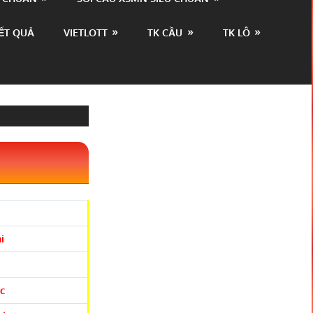
ẾT QUẢ
VIETLOTT
TK CẦU
TK LÔ
i
i
c