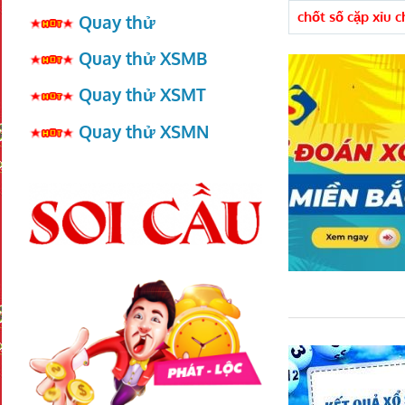
chốt số cặp xỉu 
Quay thử
Quay thử XSMB
Quay thử XSMT
Quay thử XSMN