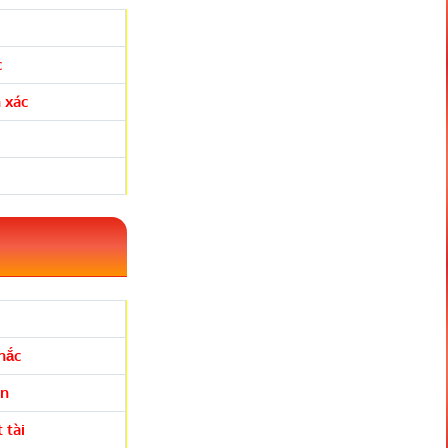
c
h xác
chắc
ớn
 tài