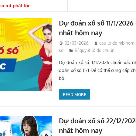
chủ mt phát lộc
Dự đoán xổ số 11/1/2026
nhất hôm nay
02/03/2026
cau lo de mb hom 
so
Bí quyết lô đề chuẩn
Dự đoán xổ số 11/1/2026 chuẩn xác 
đoán xổ số 11/1 Để có thể cung cấp 
bộ
READ MORE
Dự đoán xổ số 22/12/202
nhất hôm nay