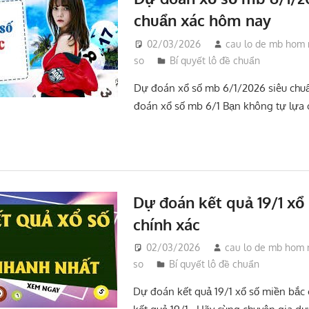
chuẩn xác hôm nay
02/03/2026
cau lo de mb hom 
so
Bí quyết lô đề chuẩn
Dự đoán xổ số mb 6/1/2026 siêu chu
đoán xổ số mb 6/1 Bạn không tự lựa 
Dự đoán kết quả 19/1 xổ
chính xác
02/03/2026
cau lo de mb hom 
so
Bí quyết lô đề chuẩn
Dự đoán kết quả 19/1 xổ số miền bắc