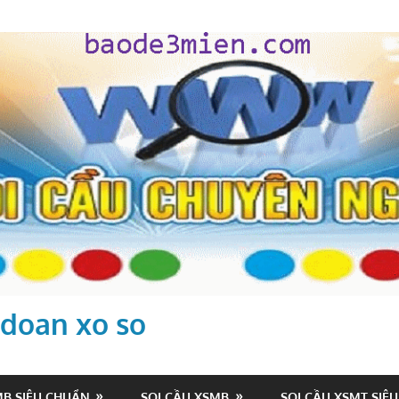
 doan xo so
MB SIÊU CHUẨN
SOI CẦU XSMB
SOI CẦU XSMT SIÊ