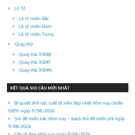
Lô Tô
Lô tô miền Bắc
Lô tô miền Nam
Lô tô miền Trung
Quay thử
Quay thử XSMB
Quay thử XSMT
Quay thử XSMN
KẾT QUẢ SOI CẦU MỚI NHẤT
Bí quyết tính xác suất lô xiên đẹp nhất hôm nay chuẩn
100% ngày 11/08/2026
Soi đề miền bắc hôm nay – bạch thủ đề miễn phí ngày
11/08/2026
Cặp lô đẹp hôm nay ngày 11/08/2026