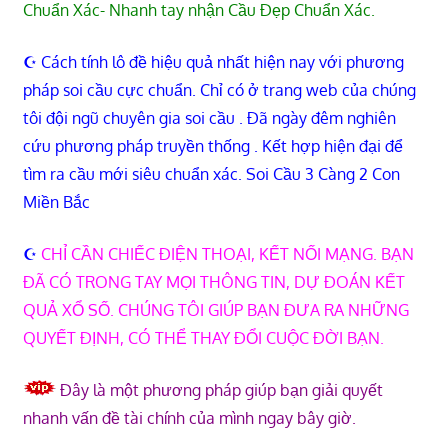
Chuẩn Xác- Nhanh tay nhận Cầu Đẹp Chuẩn Xác.
☪ Cách tính lô đề hiệu quả nhất hiện nay với phương
pháp soi cầu cực chuẩn. Chỉ có ở trang web của chúng
tôi đội ngũ chuyên gia soi cầu . Đã ngày đêm nghiên
cứu phương pháp truyền thống . Kết hợp hiện đại để
tìm ra cầu mới siêu chuẩn xác. Soi Cầu 3 Càng 2 Con
Miền Bắc
☪
CHỈ CẦN CHIẾC ĐIỆN THOẠI, KẾT NỐI MẠNG. BẠN
ĐÃ CÓ TRONG TAY MỌI THÔNG TIN, DỰ ĐOÁN KẾT
QUẢ XỔ SỐ. CHÚNG TÔI GIÚP BẠN ĐƯA RA NHỮNG
QUYẾT ĐỊNH, CÓ THỂ THAY ĐỔI CUỘC ĐỜI BẠN.
Đây là một phương pháp giúp bạn giải quyết
nhanh vấn đề tài chính của mình ngay bây giờ.