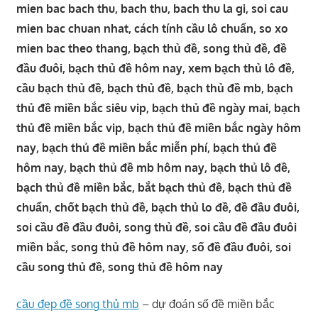
mien bac bach thu, bach thu, bach thu la gi, soi cau
mien bac chuan nhat, cách tính cầu lô chuẩn, so xo
mien bac theo thang, bạch thủ đề, song thủ đề, đề
đầu đuôi, bạch thủ đề hôm nay, xem bạch thủ lô đề,
cầu bạch thủ đề, bạch thủ đề, bạch thủ đề mb, bạch
thủ đề miền bắc siêu vip, bạch thủ đề ngày mai, bạch
thủ đề miền bắc vip, bạch thủ đề miền bắc ngày hôm
nay, bạch thủ đề miền bắc miễn phí, bạch thủ đề
hôm nay, bạch thủ đề mb hôm nay, bạch thủ lô đề,
bạch thủ đề miền bắc, bắt bạch thủ đề, bạch thủ đề
chuẩn, chốt bạch thủ đề, bạch thủ lo đề, đề đầu đuôi,
soi cầu đề đầu đuôi, song thủ đề, soi cầu đề đầu đuôi
miền bắc, song thủ đề hôm nay, số đề đầu đuôi, soi
cầu song thủ đề, song thủ đề hôm nay
cầu đẹp đề song thủ mb
– dự đoán số đề miền bắc