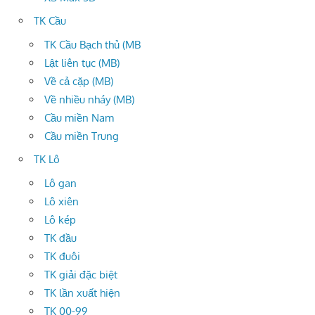
TK Cầu
TK Cầu Bạch thủ (MB
Lật liên tục (MB)
Về cả cặp (MB)
Về nhiều nháy (MB)
Cầu miền Nam
Cầu miền Trung
TK Lô
Lô gan
Lô xiên
Lô kép
TK đầu
TK đuôi
TK giải đặc biệt
TK lần xuất hiện
TK 00-99