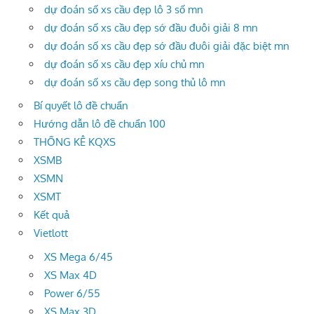
dự đoán số xs cầu đẹp lô 3 số mn
dự đoán số xs cầu đẹp sớ đầu đuôi giải 8 mn
dự đoán số xs cầu đẹp sớ đầu đuôi giải đặc biệt mn
dự đoán số xs cầu đẹp xíu chủ mn
dự đoán số xs cầu đẹp song thủ lô mn
Bí quyết lô đề chuẩn
Hướng dẫn lô đề chuẩn 100
THỐNG KÊ KQXS
XSMB
XSMN
XSMT
Kết quả
Vietlott
XS Mega 6/45
XS Max 4D
Power 6/55
XS Max 3D