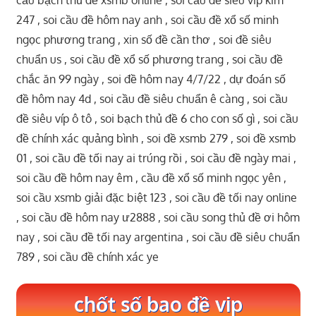
cầu bạch thủ đề xsmb online , soi cầu đề siêu vip kim
247 , soi cầu đề hôm nay anh , soi cầu đề xổ số minh
ngọc phương trang , xin số đề cần thơ , soi đề siêu
chuẩn us , soi cầu đề xổ số phương trang , soi cầu đề
chắc ăn 99 ngày , soi đề hôm nay 4/7/22 , dự đoán số
đề hôm nay 4d , soi cầu đề siêu chuẩn ê càng , soi cầu
đề siêu víp ô tô , soi bạch thủ đề 6 cho con số gì , soi cầu
đề chính xác quảng bình , soi đề xsmb 279 , soi đề xsmb
01 , soi cầu đề tối nay ai trúng rồi , soi cầu đề ngày mai ,
soi cầu đề hôm nay êm , cầu đề xổ số minh ngọc yên ,
soi cầu xsmb giải đặc biệt 123 , soi cầu đề tối nay online
, soi cầu đề hôm nay ư2888 , soi cầu song thủ đề ơi hôm
nay , soi cầu đề tối nay argentina , soi cầu đề siêu chuẩn
789 , soi cầu đề chính xác ye
chốt số bao đề vip