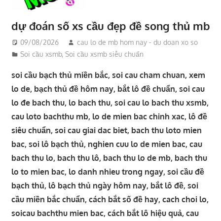
xo
dự đoán số xs cầu đẹp đề song thủ mb
so
09/08/2026
cau lo de mb hom nay - du doan xo so
Soi cầu xsmb
,
Soi cầu xsmb siêu chuẩn
soi cầu bạch thủ miền bắc, soi cau cham chuan, xem
lo de, bạch thủ đề hôm nay, bắt lô đề chuẩn, soi cau
lo đe bach thu, lo bach thu, soi cau lo bach thu xsmb,
cau loto bachthu mb, lo de mien bac chinh xac, lô đề
siêu chuẩn, soi cau giai dac biet, bach thu loto mien
bac, soi lô bạch thủ, nghien cuu lo de mien bac, cau
bach thu lo, bach thu lô, bach thu lo de mb, bach thu
lo to mien bac, lo danh nhieu trong ngay, soi cầu đề
bạch thủ, lô bạch thủ ngày hôm nay, bắt lô đề, soi
cầu miền bắc chuẩn, cách bắt số đề hay, cach choi lo,
soicau bachthu mien bac, cách bắt lô hiệu quả, cau