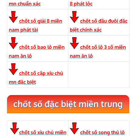
mn chuẩn xác
8 phát lộc
chốt số giải 8 miền
chốt số đầu đuôi đặc
nam phát tài
biệt chính xác
chốt số bao lô miền
chốt số lô 3 số miền
nam ăn lô
nam ăn lô
chốt số cặp xỉu chủ
mn đặc biệt
chốt số đặc biệt miền trung
chốt số xỉu chủ miền
chốt số song thủ lô