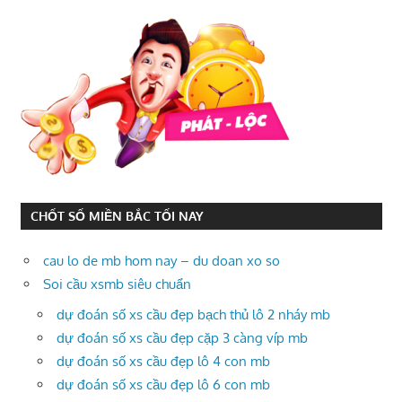
CHỐT SỐ MIỀN BẮC TỐI NAY
cau lo de mb hom nay – du doan xo so
Soi cầu xsmb siêu chuẩn
dự đoán số xs cầu đẹp bạch thủ lô 2 nháy mb
dự đoán số xs cầu đẹp cặp 3 càng víp mb
dự đoán số xs cầu đẹp lô 4 con mb
dự đoán số xs cầu đẹp lô 6 con mb