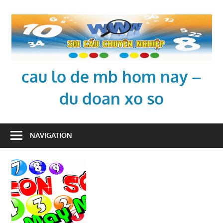
Skip
to
content
cau lo de mb hom nay –
du doan xo so
cau
lo
NAVIGATION
de
mb
hom
nay
–
du
doan