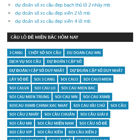
dự đoán số xs cầu đẹp bạch thủ lô 2 nháy mb
dự đoán số xs cầu đẹp xiên 2 lô mb
dự đoán số xs cầu đẹp xiên 4 lô mb
CẦU LÔ ĐỀ MIỀN BẮC HÔM NAY
3 CANG
CHỐT SỐ SOI CẦU
DU DOAN CAU MN
DỊCH VỤ SOI CẦU
DỰ ĐOÁN 1 CẶP SỐ
DỰ ĐOÁN 1 CẶP SỐ DUY NHẤT
DỰ ĐOÁN CẶP SỐ DUY NHẤT
LẤY SỐ ĐỀ
SOI 3 CANG
SOI CAU3
SOI CAU3 MIEN
SOI CAU24
SOI CAU LO
SOI CAU MIEN BAC
SOI CAU MIEN TRUNG
SOI CAU MN
SOI CAU XSMB
SOICAU XSMB CHINH XAC NHAT
SOI CAU XỈU CHỦ
SOI CẦU
SOI CẦU 2 NHÁY
SOI CẦU CHUẨN
SOI CẦU GIẢI 8
SOI CẦU MB
SOI CẦU MIỀN NAM
SOI CẦU SỐ ĐỀ
SOI CẦU VIP
SOI CẦU XIÊN
SOI CẦU XIÊN 2