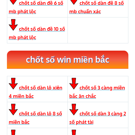
chốt số dàn đề 6 số
chốt số dàn đề 8 số
mb phát lộc
mb chuẩn xác
chốt số dàn đề 10 số
mb phát lộc
chốt số win miền bắc
chốt số dàn lô xiên
chốt số 3 càng miền
4 miền bắc
bắc ăn chắc
chốt số dàn lô 8 số
chốt số dàn 3 càng 2
miền bắc
số phát tài