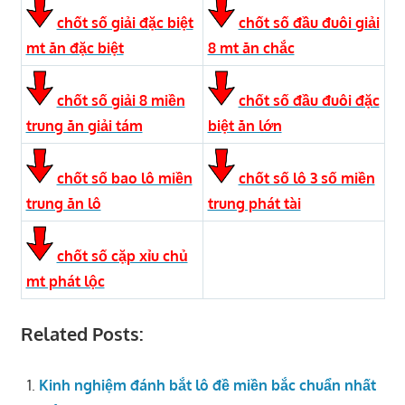
chốt số giải đặc biệt
chốt số đầu đuôi giải
mt ăn đặc biệt
8 mt ăn chắc
chốt số giải 8 miền
chốt số đầu đuôi đặc
trung ăn giải tám
biệt ăn lớn
chốt số bao lô miền
chốt số lô 3 số miền
trung ăn lô
trung phát tài
chốt số cặp xỉu chủ
mt phát lộc
Related Posts:
Kinh nghiệm đánh bắt lô đề miền bắc chuẩn nhất