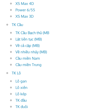
XS Max 4D
Power 6/55
XS Max 3D
TK Cầu
TK Cầu Bạch thủ (MB
Lật liên tục (MB)
Về cả cặp (MB)
Về nhiều nháy (MB)
Cầu miền Nam
Cầu miền Trung
TK Lô
Lô gan
Lô xiên
Lô kép
TK đầu
TK đuôi