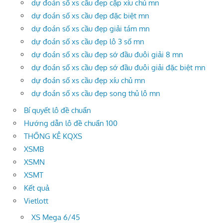
dự đoán số xs cầu đẹp cặp xíu chủ mn
dự đoán số xs cầu đẹp đặc biệt mn
dự đoán số xs cầu đẹp giải tám mn
dự đoán số xs cầu đẹp lô 3 số mn
dự đoán số xs cầu đẹp sớ đầu đuôi giải 8 mn
dự đoán số xs cầu đẹp sớ đầu đuôi giải đặc biệt mn
dự đoán số xs cầu đẹp xíu chủ mn
dự đoán số xs cầu đẹp song thủ lô mn
Bí quyết lô đề chuẩn
Hướng dẫn lô đề chuẩn 100
THỐNG KÊ KQXS
XSMB
XSMN
XSMT
Kết quả
Vietlott
XS Mega 6/45