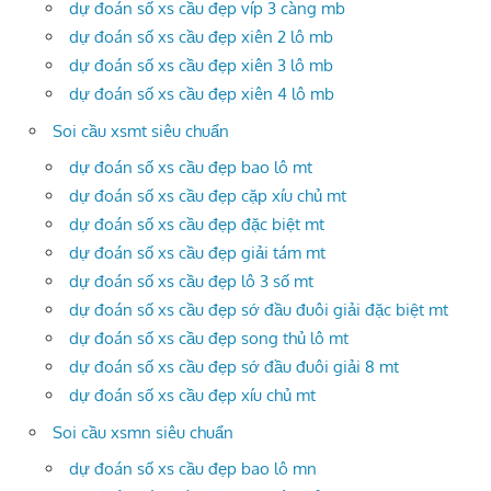
dự đoán số xs cầu đẹp víp 3 càng mb
dự đoán số xs cầu đẹp xiên 2 lô mb
dự đoán số xs cầu đẹp xiên 3 lô mb
dự đoán số xs cầu đẹp xiên 4 lô mb
Soi cầu xsmt siêu chuẩn
dự đoán số xs cầu đẹp bao lô mt
dự đoán số xs cầu đẹp cặp xíu chủ mt
dự đoán số xs cầu đẹp đặc biệt mt
dự đoán số xs cầu đẹp giải tám mt
dự đoán số xs cầu đẹp lô 3 số mt
dự đoán số xs cầu đẹp sớ đầu đuôi giải đặc biệt mt
dự đoán số xs cầu đẹp song thủ lô mt
dự đoán số xs cầu đẹp sớ đầu đuôi giải 8 mt
dự đoán số xs cầu đẹp xíu chủ mt
Soi cầu xsmn siêu chuẩn
dự đoán số xs cầu đẹp bao lô mn