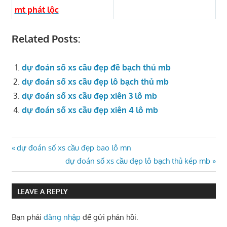
mt phát lộc
Related Posts:
dự đoán số xs cầu đẹp đề bạch thủ mb
dự đoán số xs cầu đẹp lô bạch thủ mb
dự đoán số xs cầu đẹp xiên 3 lô mb
dự đoán số xs cầu đẹp xiên 4 lô mb
Điều
Previous
dự đoán số xs cầu đẹp bao lô mn
Post:
Next
dự đoán số xs cầu đẹp lô bạch thủ kép mb
hướng
Post:
bài
LEAVE A REPLY
viết
Bạn phải
đăng nhập
để gửi phản hồi.