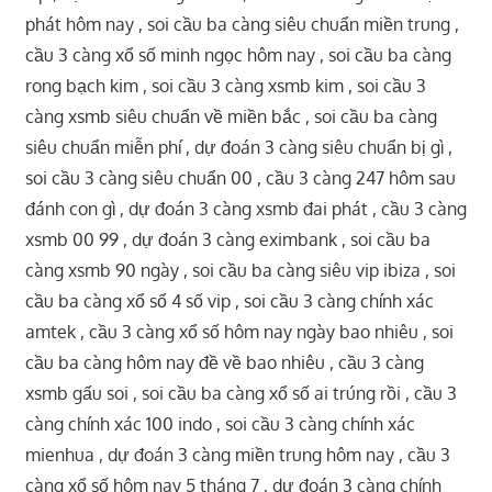
phát hôm nay , soi cầu ba càng siêu chuẩn miền trung ,
cầu 3 càng xổ số minh ngọc hôm nay , soi cầu ba càng
rong bạch kim , soi cầu 3 càng xsmb kim , soi cầu 3
càng xsmb siêu chuẩn về miền bắc , soi cầu ba càng
siêu chuẩn miễn phí , dự đoán 3 càng siêu chuẩn bị gì ,
soi cầu 3 càng siêu chuẩn 00 , cầu 3 càng 247 hôm sau
đánh con gì , dự đoán 3 càng xsmb đai phát , cầu 3 càng
xsmb 00 99 , dự đoán 3 càng eximbank , soi cầu ba
càng xsmb 90 ngày , soi cầu ba càng siêu vip ibiza , soi
cầu ba càng xổ số 4 số vip , soi cầu 3 càng chính xác
amtek , cầu 3 càng xổ số hôm nay ngày bao nhiêu , soi
cầu ba càng hôm nay đề về bao nhiêu , cầu 3 càng
xsmb gấu soi , soi cầu ba càng xổ số ai trúng rồi , cầu 3
càng chính xác 100 indo , soi cầu 3 càng chính xác
mienhua , dự đoán 3 càng miền trung hôm nay , cầu 3
càng xổ số hôm nay 5 tháng 7 , dự đoán 3 càng chính