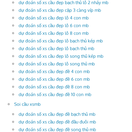
dự đoán số xs cầu đẹp bạch thủ lô 2 nháy mb
dự đoán số xs cầu đẹp cặp 3 càng víp mb
dự đoán số xs cầu đẹp lô 4 con mb
dự đoán số xs cầu đẹp lô 6 con mb
dự đoán số xs cầu đẹp lô 8 con mb
dự đoán số xs cầu đẹp lô bạch thủ kép mb
dự đoán số xs cầu đẹp lô bạch thủ mb
dự đoán số xs cầu đẹp lô song thủ kép mb
dự đoán số xs cầu đẹp lô song thủ mb
dự đoán số xs cầu đẹp đề 4 con mb
dự đoán số xs cầu đẹp đề 6 con mb
dự đoán số xs cầu đẹp đề 8 con mb
dự đoán số xs cầu đẹp đề 10 con mb
Soi cầu xsmb
dự đoán số xs cầu đẹp đề bạch thủ mb
dự đoán số xs cầu đẹp đề đầu đuôi mb
dự đoán số xs cầu đẹp đề song thủ mb