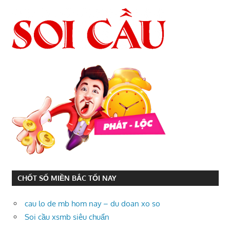
CHỐT SỐ MIỀN BẮC TỐI NAY
cau lo de mb hom nay – du doan xo so
Soi cầu xsmb siêu chuẩn