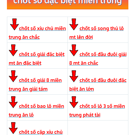
chốt số đặc biệt miền trung
chốt số xỉu chủ miền
chốt số song thủ lô
trung ăn chắc
mt lên đời
chốt số giải đặc biệt
chốt số đầu đuôi giải
mt ăn đặc biệt
8 mt ăn chắc
chốt số giải 8 miền
chốt số đầu đuôi đặc
trung ăn giải tám
biệt ăn lớn
chốt số bao lô miền
chốt số lô 3 số miền
trung ăn lô
trung phát tài
chốt số cặp xỉu chủ