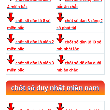
4 miền bắc
bắc ăn chắc
chốt số dàn lô 8 số
chốt số dàn 3 càng 2
miền bắc
số phát tài
chốt số dàn lô xiên 2
chốt số dàn lô 10 số
miền bắc
mb phát lộc
chốt số dàn lô xiên 3
chốt số đề đầu đuôi
miền bắc
mb ăn chắc
chốt số duy nhất miền nam