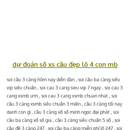
dự đoán số xs cầu đẹp lô 4 con mb
soi cầu 3 càng hôm nay diễn đàn , soi cầu ba càng siêu
vip siêu chuẩn , soi cau 3 cang sieu vip 7 ngay , soi cau 3
cang xsmb ưm , soi cau 3 cang xsmb chuan nhat , soi
cầu 3 càng xsmb siêu chuẩn 3 miền , cầu 3 càng tối nay
danh con gì , cầu 3 càng xổ số minh ngọc đại phát , soi
cầu ba càng xổ số gia , cầu 3 càng siêu chuẩn 5 số , soi
cầu đề 3 càng 247 , soi cầu ba càng miễn phí lô 247 , soi