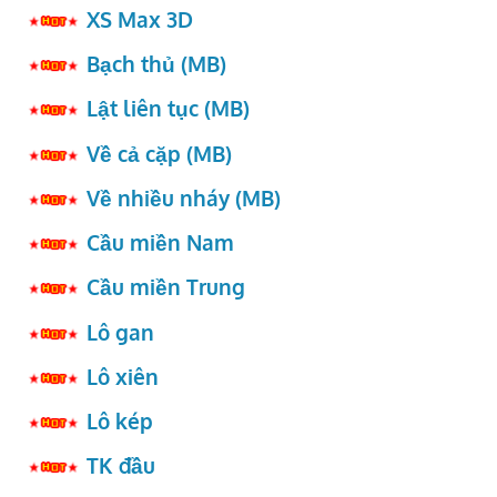
XS Max 3D
Bạch thủ (MB)
Lật liên tục (MB)
Về cả cặp (MB)
Về nhiều nháy (MB)
Cầu miền Nam
Cầu miền Trung
Lô gan
Lô xiên
Lô kép
TK đầu