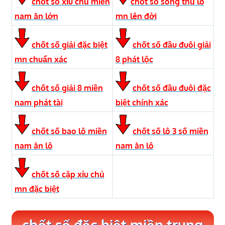
chốt số xỉu chủ miền
chốt số song thủ lô
nam ăn lớn
mn lên đời
chốt số giải đặc biệt
chốt số đầu đuôi giải
mn chuẩn xác
8 phát lộc
chốt số giải 8 miền
chốt số đầu đuôi đặc
nam phát tài
biệt chính xác
chốt số bao lô miền
chốt số lô 3 số miền
nam ăn lô
nam ăn lô
chốt số cặp xỉu chủ
mn đặc biệt