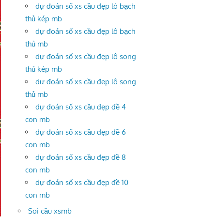
dự đoán số xs cầu đẹp lô bạch
thủ kép mb
dự đoán số xs cầu đẹp lô bạch
thủ mb
dự đoán số xs cầu đẹp lô song
thủ kép mb
dự đoán số xs cầu đẹp lô song
thủ mb
dự đoán số xs cầu đẹp đề 4
con mb
dự đoán số xs cầu đẹp đề 6
con mb
dự đoán số xs cầu đẹp đề 8
con mb
dự đoán số xs cầu đẹp đề 10
con mb
Soi cầu xsmb