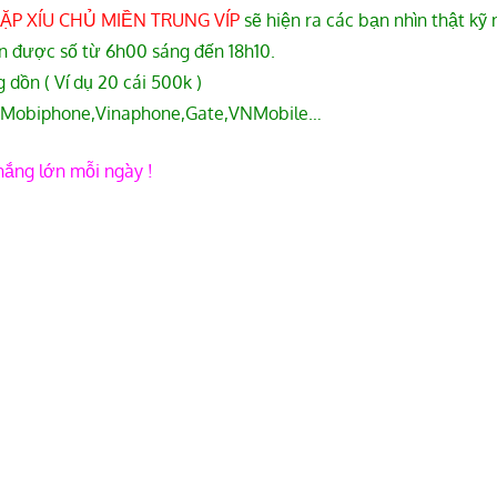
ẶP XÍU CHỦ MIỀN TRUNG VÍP
sẽ hiện ra các bạn nhìn thật kỹ 
n được số từ 6h00 sáng đến 18h10.
 dồn ( Ví dụ 20 cái 500k )
el,Mobiphone,Vinaphone,Gate,VNMobile…
hắng lớn mỗi ngày !