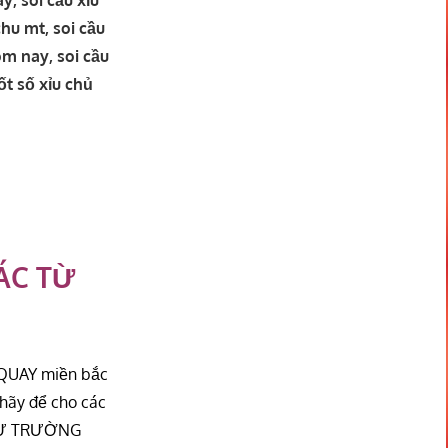
hu mt, soi cầu
ôm nay, soi cầu
ốt số xỉu chủ
ÁC TỪ
UAY miền bắc
 hãy để cho các
Ừ TRƯỜNG