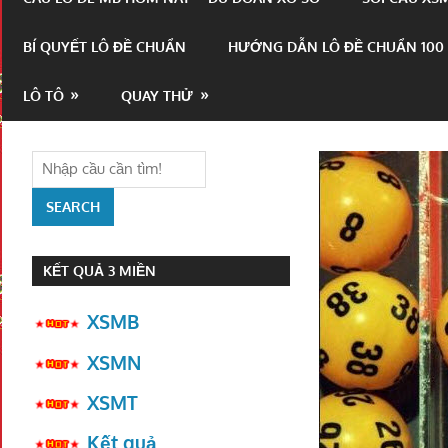
de
mb
BÍ QUYẾT LÔ ĐỀ CHUẨN
HƯỚNG DẪN LÔ ĐỀ CHUẨN 100
hom
nay
LÔ TÔ
QUAY THỬ
–
du
doan
xo
SEARCH
so
KẾT QUẢ 3 MIỀN
XSMB
XSMN
XSMT
Kết quả