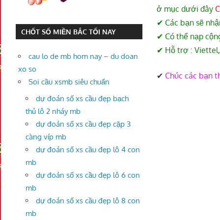
ở mục dưới đây
C
✔ Các bạn sẽ nhậ
CHỐT SỐ MIỀN BẮC TỐI NAY
✔ Có thể nạp cộng
✔ Hỗ trợ : Viett
cau lo de mb hom nay – du doan
xo so
✔
Chúc các bạn t
Soi cầu xsmb siêu chuẩn
dự đoán số xs cầu đẹp bạch
thủ lô 2 nháy mb
dự đoán số xs cầu đẹp cặp 3
càng víp mb
dự đoán số xs cầu đẹp lô 4 con
mb
dự đoán số xs cầu đẹp lô 6 con
mb
dự đoán số xs cầu đẹp lô 8 con
mb