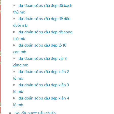
dự đoán số xs cầu đẹp đề bạch
thủ mb
dự đoán số xs cầu đẹp đề đầu
đuôi mb
dự đoán số xs cầu đẹp đề song
thủ mb
dự đoán số xs cầu đẹp lô 10
con mb
dự đoán số xs cầu đẹp víp 3
càng mb
dự đoán số xs cầu đẹp xiên 2
lô mb
dự đoán số xs cầu đẹp xiên 3
lô mb
dự đoán số xs cầu đẹp xiên 4
lô mb
Soi cầu xsmt siêu chuẩn