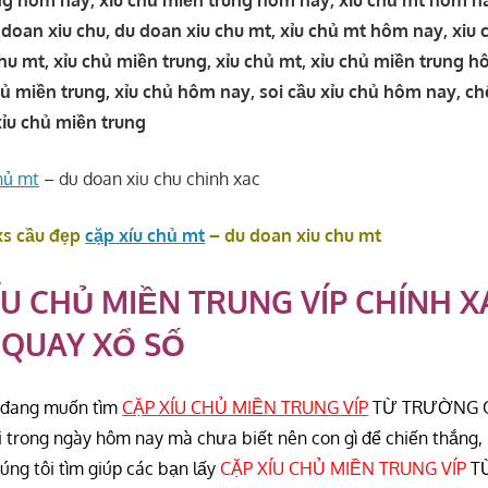
doan xiu chu, du doan xiu chu mt, xỉu chủ mt hôm nay, xiu c
chu mt, xỉu chủ miền trung, xỉu chủ mt, xỉu chủ miền trung h
hủ miền trung, xỉu chủ hôm nay, soi cầu xỉu chủ hôm nay, ch
xỉu chủ miền trung
hủ mt
– du doan xiu chu chinh xac
xs cầu đẹp
cặp xíu chủ mt
– du doan xiu chu mt
ÍU CHỦ MIỀN TRUNG VÍP CHÍNH X
QUAY XỔ SỐ
 đang muốn tìm
CẶP XÍU CHỦ MIỀN TRUNG VÍP
TỪ TRƯỜNG Q
 trong ngày hôm nay mà chưa biết nên con gì để chiến thắng,
úng tôi tìm giúp các bạn lấy
CẶP XÍU CHỦ MIỀN TRUNG VÍP
T