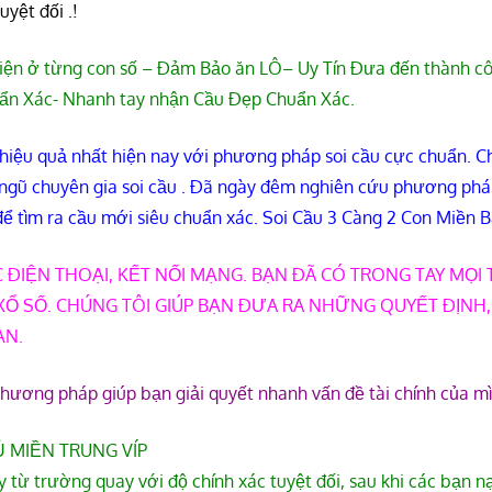
yệt đối .!
iện ở từng con số – Đảm Bảo ăn LÔ– Uy Tín Đưa đến thành cô
ẩn Xác- Nhanh tay nhận Cầu Đẹp Chuẩn Xác.
 hiệu quả nhất hiện nay với phương pháp soi cầu cực chuẩn. C
 ngũ chuyên gia soi cầu . Đã ngày đêm nghiên cứu phương phá
để tìm ra cầu mới siêu chuẩn xác. Soi Cầu 3 Càng 2 Con Miền 
C ĐIỆN THOẠI, KẾT NỐI MẠNG. BẠN ĐÃ CÓ TRONG TAY MỌI
Ổ SỐ. CHÚNG TÔI GIÚP BẠN ĐƯA RA NHỮNG QUYẾT ĐỊNH,
ẠN.
hương pháp giúp bạn giải quyết nhanh vấn đề tài chính của mì
Ủ MIỀN TRUNG VÍP
 từ trường quay với độ chính xác tuyệt đối, sau khi các bạn n