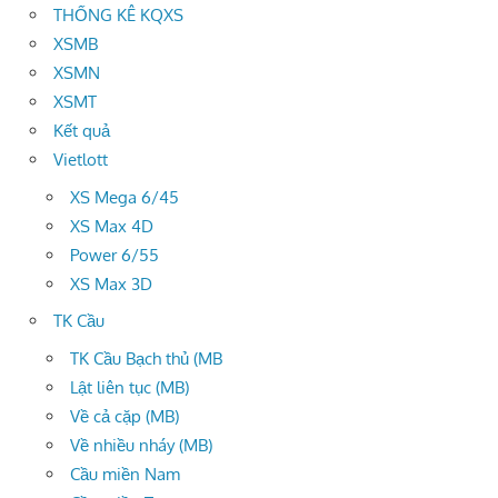
THỐNG KÊ KQXS
XSMB
XSMN
XSMT
Kết quả
Vietlott
XS Mega 6/45
XS Max 4D
Power 6/55
XS Max 3D
TK Cầu
TK Cầu Bạch thủ (MB
Lật liên tục (MB)
Về cả cặp (MB)
Về nhiều nháy (MB)
Cầu miền Nam