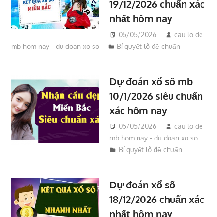
19/12/2026 chuẩn xác
nhất hôm nay
05/05/2026
cau lo de
mb hom nay - du doan xo so
Bí quyết lô đề chuẩn
Dự đoán xổ số mb
10/1/2026 siêu chuẩn
xác hôm nay
05/05/2026
cau lo de
mb hom nay - du doan xo so
Bí quyết lô đề chuẩn
Dự đoán xổ số
18/12/2026 chuẩn xác
nhất hôm nay