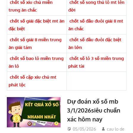
chốt số xỉu chủ miền
chốt số song thủ lô mt lên
trung ăn chắc
đời
chốt số giải đặc biệt mt ăn
chốt số đầu đuôi giải 8 mt
đặc biệt
ăn chắc
chốt số giải 8 miền trung
chốt số đầu đuôi đặc biệt
ăn giải tám
ăn lớn
chốt số bao lô miền trung
chốt số lô 3 số miền trung
ăn lô
phát tài
chốt số cặp xỉu chủ mt
phát lộc
Dự đoán xổ số mb
3/1/2026siêu chuẩn
xác hôm nay
05/05/2026
cau lo de