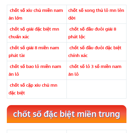
chốt số xỉu chủ miền nam
chốt số song thủ lô mn lên
ăn lớn
đời
chốt số giải đặc biệt mn
chốt số đầu đuôi giải 8
chuẩn xác
phát lộc
chốt số giải 8 miền nam
chốt số đầu đuôi đặc biệt
phát tài
chính xác
chốt số bao lô miền nam
chốt số lô 3 số miền nam
ăn lô
ăn lô
chốt số cặp xỉu chủ mn
đặc biệt
chốt số đặc biệt miền trung