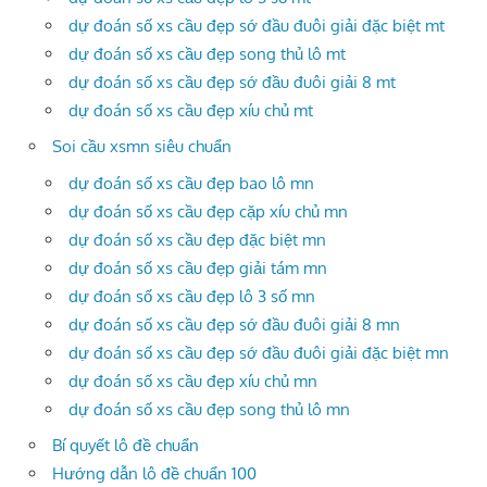
dự đoán số xs cầu đẹp sớ đầu đuôi giải đặc biệt mt
dự đoán số xs cầu đẹp song thủ lô mt
dự đoán số xs cầu đẹp sớ đầu đuôi giải 8 mt
dự đoán số xs cầu đẹp xíu chủ mt
Soi cầu xsmn siêu chuẩn
dự đoán số xs cầu đẹp bao lô mn
dự đoán số xs cầu đẹp cặp xíu chủ mn
dự đoán số xs cầu đẹp đặc biệt mn
dự đoán số xs cầu đẹp giải tám mn
dự đoán số xs cầu đẹp lô 3 số mn
dự đoán số xs cầu đẹp sớ đầu đuôi giải 8 mn
dự đoán số xs cầu đẹp sớ đầu đuôi giải đặc biệt mn
dự đoán số xs cầu đẹp xíu chủ mn
dự đoán số xs cầu đẹp song thủ lô mn
Bí quyết lô đề chuẩn
Hướng dẫn lô đề chuẩn 100