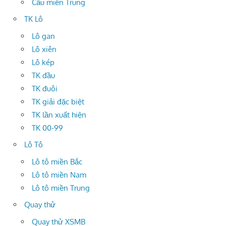
Cầu miền Trung
TK Lô
Lô gan
Lô xiên
Lô kép
TK đầu
TK đuôi
TK giải đặc biệt
TK lần xuất hiện
TK 00-99
Lô Tô
Lô tô miền Bắc
Lô tô miền Nam
Lô tô miền Trung
Quay thử
Quay thử XSMB