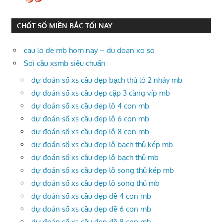
CHỐT SỐ MIỀN BẮC TỐI NAY
cau lo de mb hom nay – du doan xo so
Soi cầu xsmb siêu chuẩn
dự đoán số xs cầu đẹp bạch thủ lô 2 nháy mb
dự đoán số xs cầu đẹp cặp 3 càng víp mb
dự đoán số xs cầu đẹp lô 4 con mb
dự đoán số xs cầu đẹp lô 6 con mb
dự đoán số xs cầu đẹp lô 8 con mb
dự đoán số xs cầu đẹp lô bạch thủ kép mb
dự đoán số xs cầu đẹp lô bạch thủ mb
dự đoán số xs cầu đẹp lô song thủ kép mb
dự đoán số xs cầu đẹp lô song thủ mb
dự đoán số xs cầu đẹp đề 4 con mb
dự đoán số xs cầu đẹp đề 6 con mb
dự đoán số xs cầu đẹp đề 8 con mb