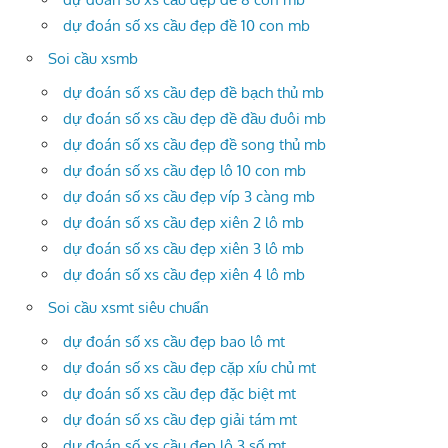
dự đoán số xs cầu đẹp đề 10 con mb
Soi cầu xsmb
dự đoán số xs cầu đẹp đề bạch thủ mb
dự đoán số xs cầu đẹp đề đầu đuôi mb
dự đoán số xs cầu đẹp đề song thủ mb
dự đoán số xs cầu đẹp lô 10 con mb
dự đoán số xs cầu đẹp víp 3 càng mb
dự đoán số xs cầu đẹp xiên 2 lô mb
dự đoán số xs cầu đẹp xiên 3 lô mb
dự đoán số xs cầu đẹp xiên 4 lô mb
Soi cầu xsmt siêu chuẩn
dự đoán số xs cầu đẹp bao lô mt
dự đoán số xs cầu đẹp cặp xíu chủ mt
dự đoán số xs cầu đẹp đặc biệt mt
dự đoán số xs cầu đẹp giải tám mt
dự đoán số xs cầu đẹp lô 3 số mt