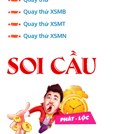
Quay thử XSMB
Quay thử XSMT
Quay thử XSMN