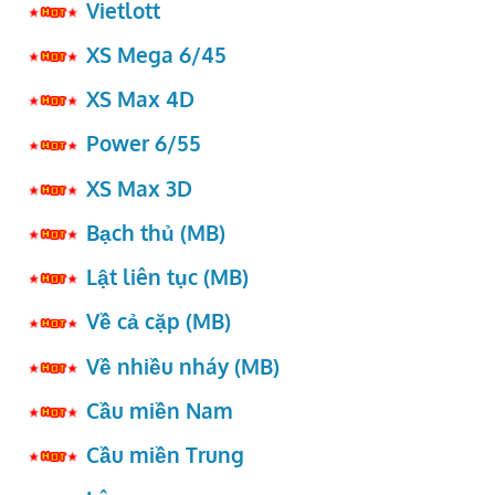
Vietlott
XS Mega 6/45
XS Max 4D
Power 6/55
XS Max 3D
Bạch thủ (MB)
Lật liên tục (MB)
Về cả cặp (MB)
Về nhiều nháy (MB)
Cầu miền Nam
Cầu miền Trung