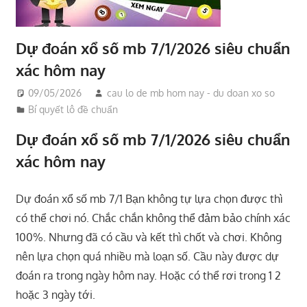
xo
so
Dự đoán xổ số mb 7/1/2026 siêu chuẩn
xác hôm nay
09/05/2026
cau lo de mb hom nay - du doan xo so
Bí quyết lô đề chuẩn
Dự đoán xổ số mb 7/1/2026 siêu chuẩn
xác hôm nay
Dự đoán xổ số mb 7/1 Bạn không tự lựa chọn được thì
có thể chơi nó. Chắc chắn không thể đảm bảo chính xác
100%. Nhưng đã có cầu và kết thì chốt và chơi. Không
nên lựa chọn quá nhiều mà loạn số. Cầu này được dự
đoán ra trong ngày hôm nay. Hoặc có thể rơi trong 1 2
hoặc 3 ngày tới.