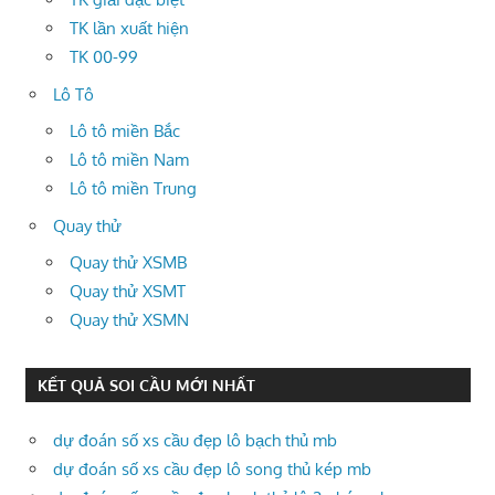
TK lần xuất hiện
TK 00-99
Lô Tô
Lô tô miền Bắc
Lô tô miền Nam
Lô tô miền Trung
Quay thử
Quay thử XSMB
Quay thử XSMT
Quay thử XSMN
KẾT QUẢ SOI CẦU MỚI NHẤT
dự đoán số xs cầu đẹp lô bạch thủ mb
dự đoán số xs cầu đẹp lô song thủ kép mb