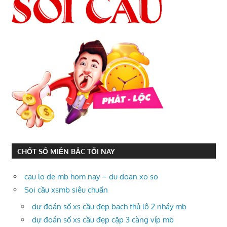
CHỐT SỐ MIỀN BẮC TỐI NAY
cau lo de mb hom nay – du doan xo so
Soi cầu xsmb siêu chuẩn
dự đoán số xs cầu đẹp bạch thủ lô 2 nháy mb
dự đoán số xs cầu đẹp cặp 3 càng víp mb