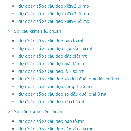
dự đoán số xs cầu đẹp xiên 2 lô mb
dự đoán số xs cầu đẹp xiên 3 lô mb
dự đoán số xs cầu đẹp xiên 4 lô mb
Soi cầu xsmt siêu chuẩn
dự đoán số xs cầu đẹp bao lô mt
dự đoán số xs cầu đẹp cặp xíu chủ mt
dự đoán số xs cầu đẹp đặc biệt mt
dự đoán số xs cầu đẹp giải tám mt
dự đoán số xs cầu đẹp lô 3 số mt
dự đoán số xs cầu đẹp sớ đầu đuôi giải đặc biệt mt
dự đoán số xs cầu đẹp song thủ lô mt
dự đoán số xs cầu đẹp sớ đầu đuôi giải 8 mt
dự đoán số xs cầu đẹp xíu chủ mt
Soi cầu xsmn siêu chuẩn
dự đoán số xs cầu đẹp bao lô mn
dự đoán số xs cầu đẹp cặp xíu chủ mn