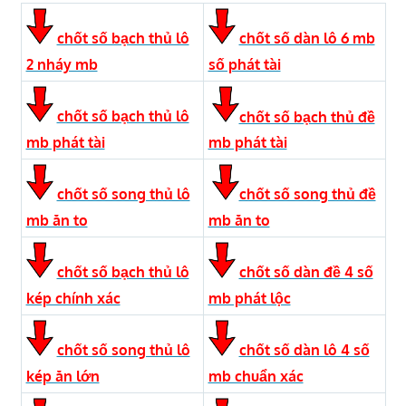
chốt số bạch thủ lô
chốt số dàn lô 6 mb
2 nháy mb
số phát tài
chốt số bạch thủ lô
chốt số bạch thủ đề
mb phát tài
mb phát tài
chốt số song thủ lô
chốt số song thủ đề
mb ăn to
mb ăn to
chốt số bạch thủ lô
chốt số dàn đề 4 số
kép chính xác
mb phát lộc
chốt số song thủ lô
chốt số dàn lô 4 số
kép ăn lớn
mb chuẩn xác