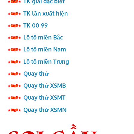
TK giải đặc biệt
TK lần xuất hiện
TK 00-99
Lô tô miền Bắc
Lô tô miền Nam
Lô tô miền Trung
Quay thử
Quay thử XSMB
Quay thử XSMT
Quay thử XSMN