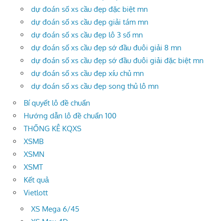
dự đoán số xs cầu đẹp đặc biệt mn
dự đoán số xs cầu đẹp giải tám mn
dự đoán số xs cầu đẹp lô 3 số mn
dự đoán số xs cầu đẹp sớ đầu đuôi giải 8 mn
dự đoán số xs cầu đẹp sớ đầu đuôi giải đặc biệt mn
dự đoán số xs cầu đẹp xíu chủ mn
dự đoán số xs cầu đẹp song thủ lô mn
Bí quyết lô đề chuẩn
Hướng dẫn lô đề chuẩn 100
THỐNG KÊ KQXS
XSMB
XSMN
XSMT
Kết quả
Vietlott
XS Mega 6/45