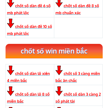
chốt số dàn đề 6 số
chốt số dàn đề 8 số
mb phát lộc
mb chuẩn xác
chốt số dàn đề 10 số
mb phát lộc
chốt số win miền bắc
chốt số dàn lô xiên
chốt số 3 càng miền
4 miền bắc
bắc ăn chắc
chốt số dàn lô 8 số
chốt số dàn 3 càng 2
miền bắc
số phát tài