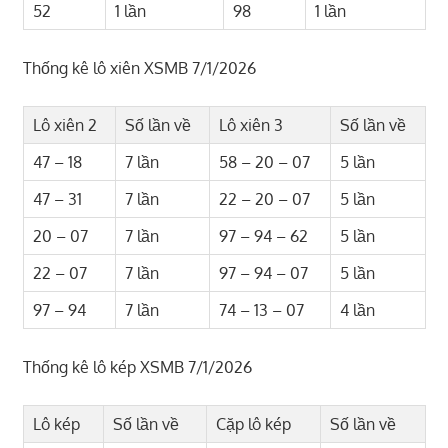
52
1 lần
98
1 lần
Thống kê lô xiên XSMB 7/1/2026
Lô xiên 2
Số lần về
Lô xiên 3
Số lần về
47 – 18
7 lần
58 – 20 – 07
5 lần
47 – 31
7 lần
22 – 20 – 07
5 lần
20 – 07
7 lần
97 – 94 – 62
5 lần
22 – 07
7 lần
97 – 94 – 07
5 lần
97 – 94
7 lần
74 – 13 – 07
4 lần
Thống kê lô kép XSMB 7/1/2026
Lô kép
Số lần về
Cặp lô kép
Số lần về