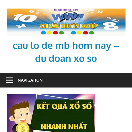
Skip
to
content
cau lo de mb hom nay –
du doan xo so
cau
lo
NAVIGATION
de
mb
hom
nay
–
du
doan