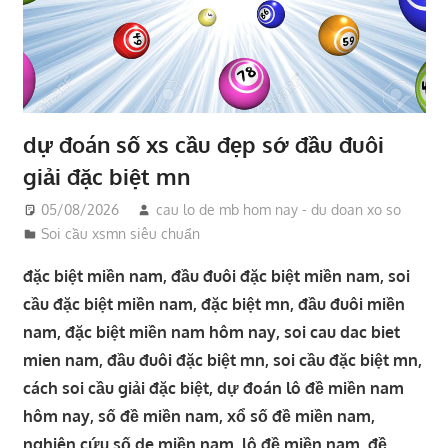
xo
so
dự đoán số xs cầu đẹp sớ đầu đuôi
giải đặc biệt mn
05/08/2026
cau lo de mb hom nay - du doan xo so
Soi cầu xsmn siêu chuẩn
đặc biệt miền nam, đầu đuôi đặc biệt miền nam, soi
cầu đặc biệt miền nam, đặc biệt mn, đầu đuôi miền
nam, đặc biệt miền nam hôm nay, soi cau dac biet
mien nam, đầu đuôi đặc biệt mn, soi cầu đặc biệt mn,
cách soi cầu giải đặc biệt, dự đoán lô đề miền nam
hôm nay, số đề miền nam, xổ số đề miền nam,
nghiên cứu số de miền nam, lô đề miền nam, đề