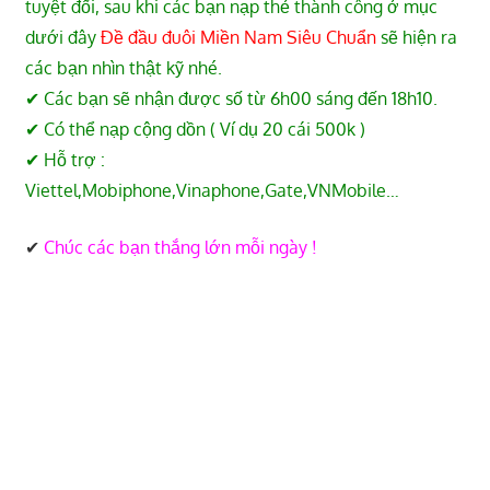
tuyệt đối, sau khi các bạn nạp thẻ thành công ở mục
dưới đây
Đề đầu đuôi Miền Nam Siêu Chuẩn
sẽ hiện ra
các bạn nhìn thật kỹ nhé.
✔ Các bạn sẽ nhận được số từ 6h00 sáng đến 18h10.
✔ Có thể nạp cộng dồn ( Ví dụ 20 cái 500k )
✔ Hỗ trợ :
Viettel,Mobiphone,Vinaphone,Gate,VNMobile…
✔
Chúc các bạn thắng lớn mỗi ngày !