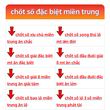
chốt số đặc biệt miền trung
chốt số xỉu chủ miền
chốt số song thủ lô
trung ăn chắc
mt lên đời
chốt số giải đặc biệt
chốt số đầu đuôi giải
mt ăn đặc biệt
8 mt ăn chắc
chốt số giải 8 miền
chốt số đầu đuôi đặc
trung ăn giải tám
biệt ăn lớn
chốt số bao lô miền
chốt số lô 3 số miền
trung ăn lô
trung phát tài