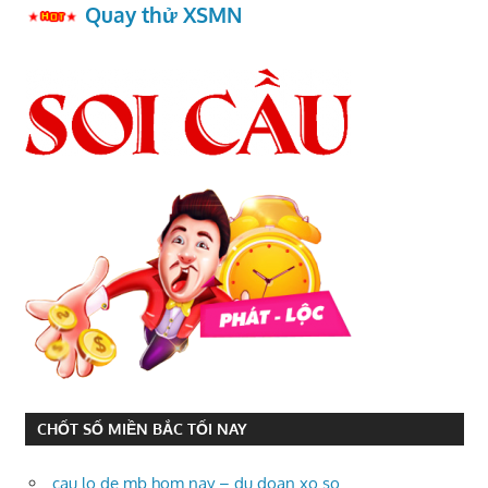
Quay thử XSMN
CHỐT SỐ MIỀN BẮC TỐI NAY
cau lo de mb hom nay – du doan xo so