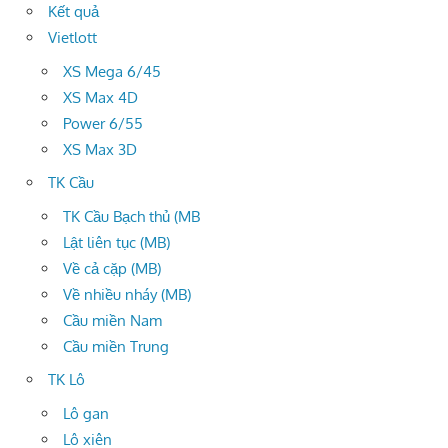
Kết quả
Vietlott
XS Mega 6/45
XS Max 4D
Power 6/55
XS Max 3D
TK Cầu
TK Cầu Bạch thủ (MB
Lật liên tục (MB)
Về cả cặp (MB)
Về nhiều nháy (MB)
Cầu miền Nam
Cầu miền Trung
TK Lô
Lô gan
Lô xiên