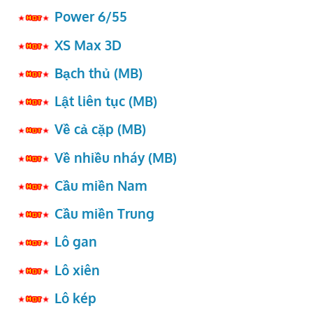
Power 6/55
XS Max 3D
Bạch thủ (MB)
Lật liên tục (MB)
Về cả cặp (MB)
Về nhiều nháy (MB)
Cầu miền Nam
Cầu miền Trung
Lô gan
Lô xiên
Lô kép