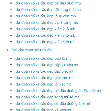
dự đoán số xs cầu đẹp đề đầu đuôi mb
dự đoán số xs cầu đẹp đề song thủ mb
dự đoán số xs cầu đẹp lô 10 con mb
dự đoán số xs cầu đẹp víp 3 càng mb
dự đoán số xs cầu đẹp xiên 2 lô mb
dự đoán số xs cầu đẹp xiên 3 lô mb
dự đoán số xs cầu đẹp xiên 4 lô mb
Soi cầu xsmt siêu chuẩn
dự đoán số xs cầu đẹp bao lô mt
dự đoán số xs cầu đẹp cặp xíu chủ mt
dự đoán số xs cầu đẹp đặc biệt mt
dự đoán số xs cầu đẹp giải tám mt
dự đoán số xs cầu đẹp lô 3 số mt
dự đoán số xs cầu đẹp sớ đầu đuôi giải đặc biệt mt
dự đoán số xs cầu đẹp song thủ lô mt
dự đoán số xs cầu đẹp sớ đầu đuôi giải 8 mt
dự đoán số xs cầu đẹp xíu chủ mt