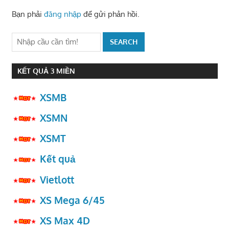
viết
Bạn phải
đăng nhập
để gửi phản hồi.
SEARCH
KẾT QUẢ 3 MIỀN
XSMB
XSMN
XSMT
Kết quả
Vietlott
XS Mega 6/45
XS Max 4D