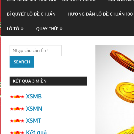
de
mb
BÍ QUYẾT LÔ ĐỀ CHUẨN
HƯỚNG DẪN LÔ ĐỀ CHUẨN 100
hom
nay
LÔ TÔ
QUAY THỬ
–
du
doan
xo
SEARCH
so
KẾT QUẢ 3 MIỀN
XSMB
XSMN
XSMT
Kết quả