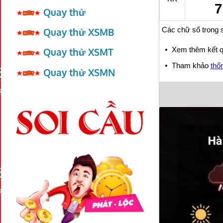
Quay thử
Quay thử XSMB
Quay thử XSMT
Quay thử XSMN