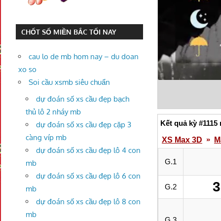
CHỐT SỐ MIỀN BẮC TỐI NAY
cau lo de mb hom nay – du doan
xo so
Soi cầu xsmb siêu chuẩn
dự đoán số xs cầu đẹp bạch
thủ lô 2 nháy mb
dự đoán số xs cầu đẹp cặp 3
càng víp mb
dự đoán số xs cầu đẹp lô 4 con
mb
dự đoán số xs cầu đẹp lô 6 con
mb
dự đoán số xs cầu đẹp lô 8 con
mb