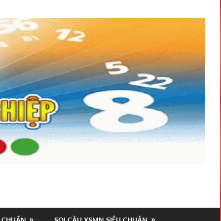
U CHUẨN
SOI CẦU XSMN SIÊU CHUẨN