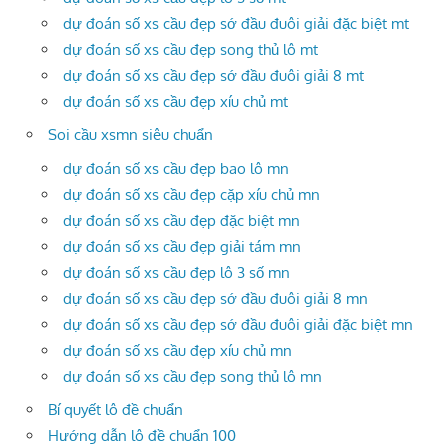
dự đoán số xs cầu đẹp sớ đầu đuôi giải đặc biệt mt
dự đoán số xs cầu đẹp song thủ lô mt
dự đoán số xs cầu đẹp sớ đầu đuôi giải 8 mt
dự đoán số xs cầu đẹp xíu chủ mt
Soi cầu xsmn siêu chuẩn
dự đoán số xs cầu đẹp bao lô mn
dự đoán số xs cầu đẹp cặp xíu chủ mn
dự đoán số xs cầu đẹp đặc biệt mn
dự đoán số xs cầu đẹp giải tám mn
dự đoán số xs cầu đẹp lô 3 số mn
dự đoán số xs cầu đẹp sớ đầu đuôi giải 8 mn
dự đoán số xs cầu đẹp sớ đầu đuôi giải đặc biệt mn
dự đoán số xs cầu đẹp xíu chủ mn
dự đoán số xs cầu đẹp song thủ lô mn
Bí quyết lô đề chuẩn
Hướng dẫn lô đề chuẩn 100