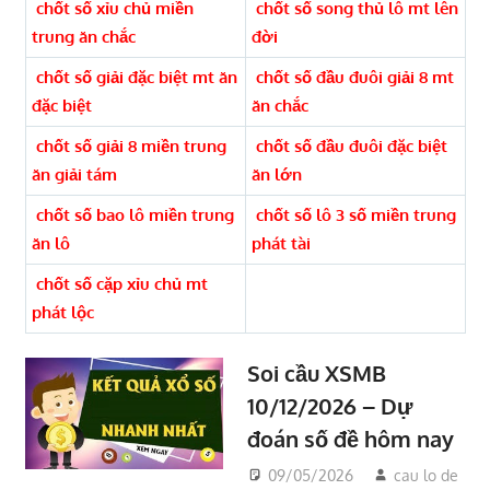
chốt số xỉu chủ miền
chốt số song thủ lô mt lên
trung ăn chắc
đời
chốt số giải đặc biệt mt ăn
chốt số đầu đuôi giải 8 mt
đặc biệt
ăn chắc
chốt số giải 8 miền trung
chốt số đầu đuôi đặc biệt
ăn giải tám
ăn lớn
chốt số bao lô miền trung
chốt số lô 3 số miền trung
ăn lô
phát tài
chốt số cặp xỉu chủ mt
phát lộc
Soi cầu XSMB
10/12/2026 – Dự
đoán số đề hôm nay
09/05/2026
cau lo de