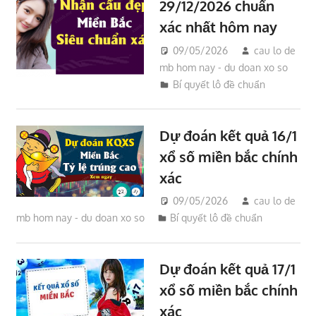
29/12/2026 chuẩn
xác nhất hôm nay
09/05/2026
cau lo de
mb hom nay - du doan xo so
Bí quyết lô đề chuẩn
Dự đoán kết quả 16/1
xổ số miền bắc chính
xác
09/05/2026
cau lo de
mb hom nay - du doan xo so
Bí quyết lô đề chuẩn
Dự đoán kết quả 17/1
xổ số miền bắc chính
xác