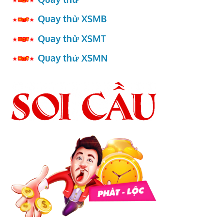
Quay thử XSMB
Quay thử XSMT
Quay thử XSMN