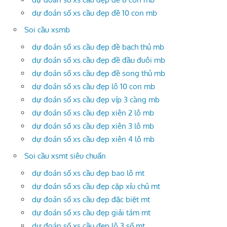
dự đoán số xs cầu đẹp đề 10 con mb
Soi cầu xsmb
dự đoán số xs cầu đẹp đề bạch thủ mb
dự đoán số xs cầu đẹp đề đầu đuôi mb
dự đoán số xs cầu đẹp đề song thủ mb
dự đoán số xs cầu đẹp lô 10 con mb
dự đoán số xs cầu đẹp víp 3 càng mb
dự đoán số xs cầu đẹp xiên 2 lô mb
dự đoán số xs cầu đẹp xiên 3 lô mb
dự đoán số xs cầu đẹp xiên 4 lô mb
Soi cầu xsmt siêu chuẩn
dự đoán số xs cầu đẹp bao lô mt
dự đoán số xs cầu đẹp cặp xíu chủ mt
dự đoán số xs cầu đẹp đặc biệt mt
dự đoán số xs cầu đẹp giải tám mt
dự đoán số xs cầu đẹp lô 3 số mt