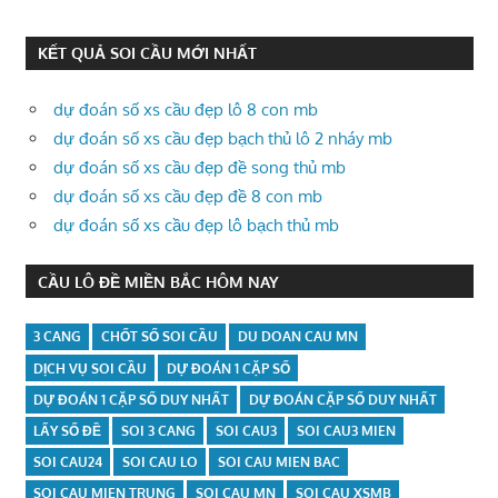
KẾT QUẢ SOI CẦU MỚI NHẤT
dự đoán số xs cầu đẹp lô 8 con mb
dự đoán số xs cầu đẹp bạch thủ lô 2 nháy mb
dự đoán số xs cầu đẹp đề song thủ mb
dự đoán số xs cầu đẹp đề 8 con mb
dự đoán số xs cầu đẹp lô bạch thủ mb
CẦU LÔ ĐỀ MIỀN BẮC HÔM NAY
3 CANG
CHỐT SỐ SOI CẦU
DU DOAN CAU MN
DỊCH VỤ SOI CẦU
DỰ ĐOÁN 1 CẶP SỐ
DỰ ĐOÁN 1 CẶP SỐ DUY NHẤT
DỰ ĐOÁN CẶP SỐ DUY NHẤT
LẤY SỐ ĐỀ
SOI 3 CANG
SOI CAU3
SOI CAU3 MIEN
SOI CAU24
SOI CAU LO
SOI CAU MIEN BAC
SOI CAU MIEN TRUNG
SOI CAU MN
SOI CAU XSMB