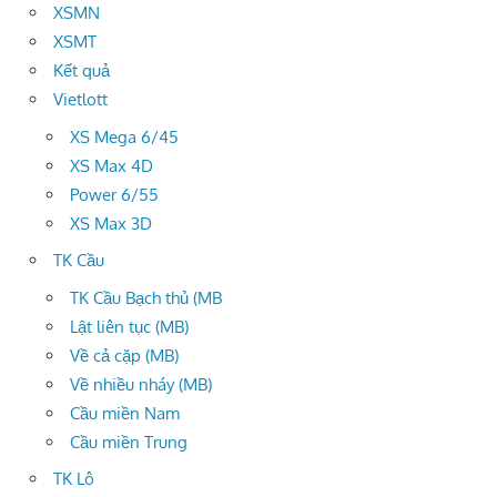
XSMN
XSMT
Kết quả
Vietlott
XS Mega 6/45
XS Max 4D
Power 6/55
XS Max 3D
TK Cầu
TK Cầu Bạch thủ (MB
Lật liên tục (MB)
Về cả cặp (MB)
Về nhiều nháy (MB)
Cầu miền Nam
Cầu miền Trung
TK Lô