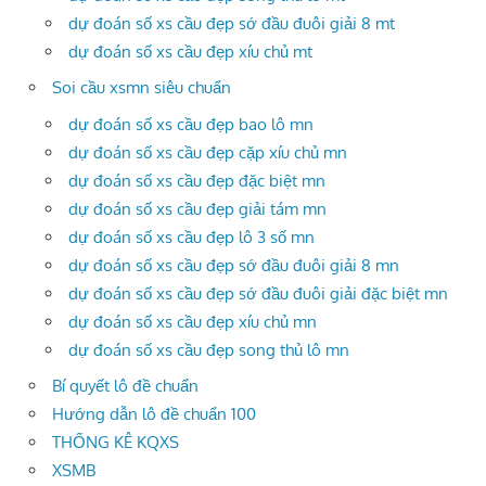
dự đoán số xs cầu đẹp sớ đầu đuôi giải 8 mt
dự đoán số xs cầu đẹp xíu chủ mt
Soi cầu xsmn siêu chuẩn
dự đoán số xs cầu đẹp bao lô mn
dự đoán số xs cầu đẹp cặp xíu chủ mn
dự đoán số xs cầu đẹp đặc biệt mn
dự đoán số xs cầu đẹp giải tám mn
dự đoán số xs cầu đẹp lô 3 số mn
dự đoán số xs cầu đẹp sớ đầu đuôi giải 8 mn
dự đoán số xs cầu đẹp sớ đầu đuôi giải đặc biệt mn
dự đoán số xs cầu đẹp xíu chủ mn
dự đoán số xs cầu đẹp song thủ lô mn
Bí quyết lô đề chuẩn
Hướng dẫn lô đề chuẩn 100
THỐNG KÊ KQXS
XSMB