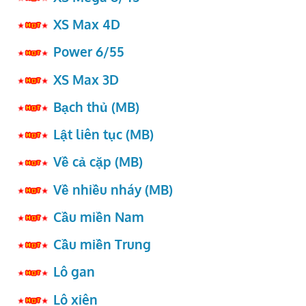
XS Max 4D
Power 6/55
XS Max 3D
Bạch thủ (MB)
Lật liên tục (MB)
Về cả cặp (MB)
Về nhiều nháy (MB)
Cầu miền Nam
Cầu miền Trung
Lô gan
Lô xiên