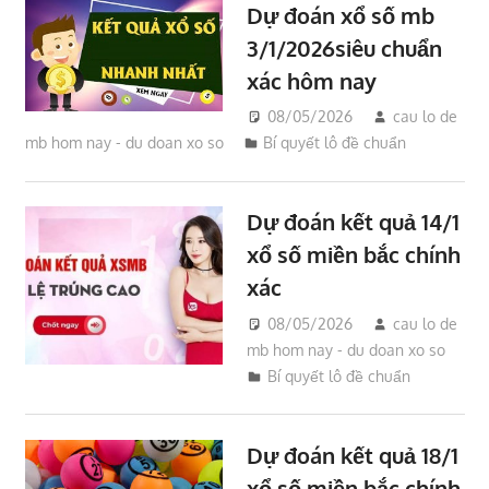
Dự đoán xổ số mb
3/1/2026siêu chuẩn
xác hôm nay
08/05/2026
cau lo de
mb hom nay - du doan xo so
Bí quyết lô đề chuẩn
Dự đoán kết quả 14/1
xổ số miền bắc chính
xác
08/05/2026
cau lo de
mb hom nay - du doan xo so
Bí quyết lô đề chuẩn
Dự đoán kết quả 18/1
xổ số miền bắc chính