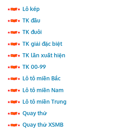
Lô kép
TK đầu
TK đuôi
TK giải đặc biệt
TK lần xuất hiện
TK 00-99
Lô tô miền Bắc
Lô tô miền Nam
Lô tô miền Trung
Quay thử
Quay thử XSMB