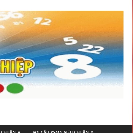
U CHUẨN
SOI CẦU XSMN SIÊU CHUẨN