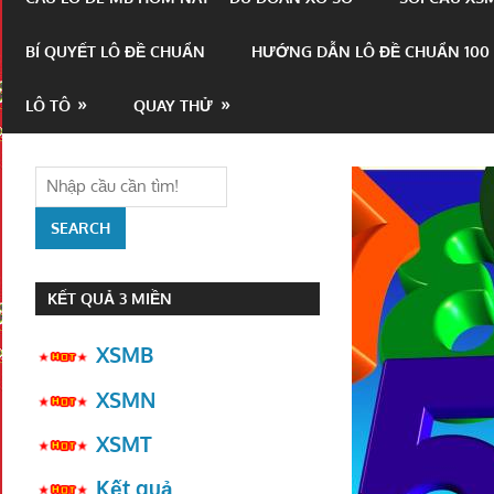
de
mb
BÍ QUYẾT LÔ ĐỀ CHUẨN
HƯỚNG DẪN LÔ ĐỀ CHUẨN 100
hom
nay
LÔ TÔ
QUAY THỬ
–
du
doan
xo
SEARCH
so
KẾT QUẢ 3 MIỀN
XSMB
XSMN
XSMT
Kết quả