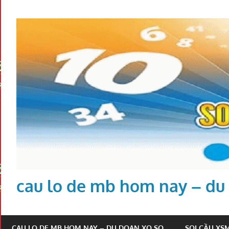
Skip
to
content
cau lo de mb hom nay – du
cau
lo
CAU LO DE MB HOM NAY – DU DOAN XO SO
SOI CẦU XS