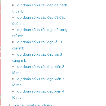
dự đoán số xs cầu đẹp đề bạch
thủ mb
dự đoán số xs cầu đẹp đề đầu
đuôi mb
dự đoán số xs cầu đẹp đề song
thủ mb
dự đoán số xs cầu đẹp lô 10
con mb
dự đoán số xs cầu đẹp víp 3
càng mb
dự đoán số xs cầu đẹp xiên 2
lô mb
dự đoán số xs cầu đẹp xiên 3
lô mb
dự đoán số xs cầu đẹp xiên 4
lô mb
Soi cầu xsmt siêu chuẩn