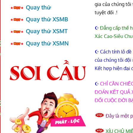
gia của chúng tôi
Quay thử
tuyệt đối .!
Quay thử XSMB
☪
Đẳng cấp thể h
Quay thử XSMT
Xác Cao-Siêu Chu
Quay thử XSMN
☪ Cách tính lô đề
của chúng tôi đội
Kết hợp hiện đại 
☪
CHỈ CẦN CHIẾ
ĐOÁN KẾT QUẢ X
ĐỔI CUỘC ĐỜI B
Đây là một p
XÍU CHỦ MI