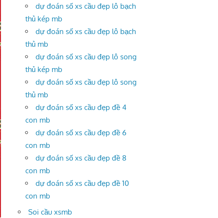
dự đoán số xs cầu đẹp lô bạch
thủ kép mb
dự đoán số xs cầu đẹp lô bạch
thủ mb
dự đoán số xs cầu đẹp lô song
thủ kép mb
dự đoán số xs cầu đẹp lô song
thủ mb
dự đoán số xs cầu đẹp đề 4
con mb
dự đoán số xs cầu đẹp đề 6
con mb
dự đoán số xs cầu đẹp đề 8
con mb
dự đoán số xs cầu đẹp đề 10
con mb
Soi cầu xsmb