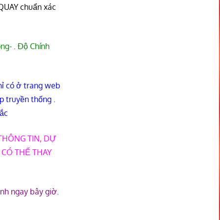
UAY chuẩn xác
ng- . Độ Chính
hỉ có ở trang web
p truyền thống .
Bắc
 THÔNG TIN, DỰ
 CÓ THỂ THAY
nh ngay bây giờ.