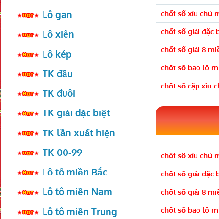
Lô gan
chốt số xỉu chủ 
chốt số giải đặc
Lô xiên
chốt số giải 8 m
Lô kép
chốt số bao lô m
TK đầu
chốt số cặp xỉu 
TK đuôi
TK giải đặc biệt
TK lần xuất hiện
TK 00-99
chốt số xỉu chủ 
Lô tô miền Bắc
chốt số giải đặc 
Lô tô miền Nam
chốt số giải 8 mi
Lô tô miền Trung
chốt số bao lô m