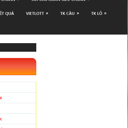
ẾT QUẢ
VIETLOTT
TK CẦU
TK LÔ
i
i
c