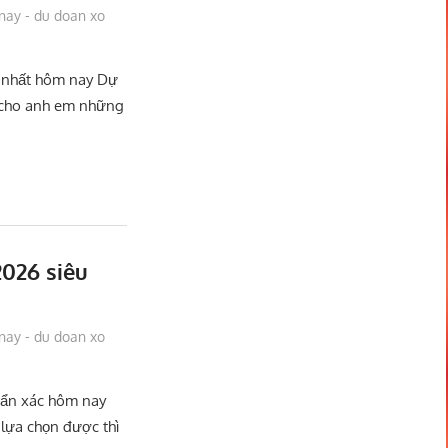
nay - du doan xo
 nhất hôm nay Dự
p cho anh em những
026 siêu
nay - du doan xo
uẩn xác hôm nay
lựa chọn được thì