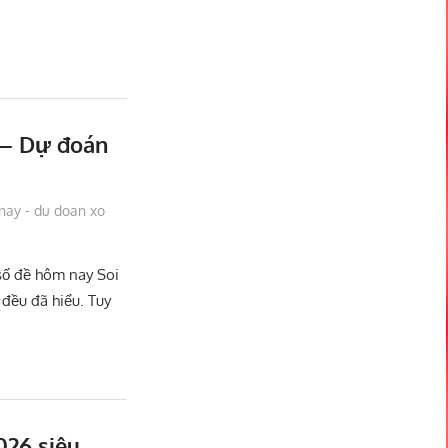
 – Dự đoán
nay - du doan xo
ố đề hôm nay Soi
 đều đã hiểu. Tuy
026 siêu