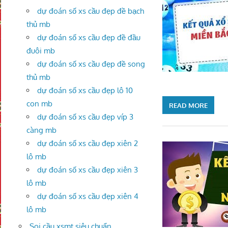
dự đoán số xs cầu đẹp đề bạch
thủ mb
dự đoán số xs cầu đẹp đề đầu
đuôi mb
dự đoán số xs cầu đẹp đề song
thủ mb
dự đoán số xs cầu đẹp lô 10
con mb
READ MORE
dự đoán số xs cầu đẹp víp 3
càng mb
dự đoán số xs cầu đẹp xiên 2
lô mb
dự đoán số xs cầu đẹp xiên 3
lô mb
dự đoán số xs cầu đẹp xiên 4
lô mb
Soi cầu xsmt siêu chuẩn