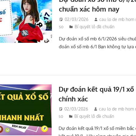
chuẩn xác hôm nay
02/03/2026
cau lo de mb hom 
so
Bí quyết lô đề chuẩn
Dự đoán xổ số mb 6/1/2026 siêu chu
đoán xổ số mb 6/1 Bạn không tự lựa 
Dự đoán kết quả 19/1 xổ
chính xác
02/03/2026
cau lo de mb hom 
so
Bí quyết lô đề chuẩn
Dự đoán kết quả 19/1 xổ số miền bắc