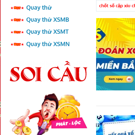
chốt số cặp xỉu 
Quay thử
Quay thử XSMB
Quay thử XSMT
Quay thử XSMN