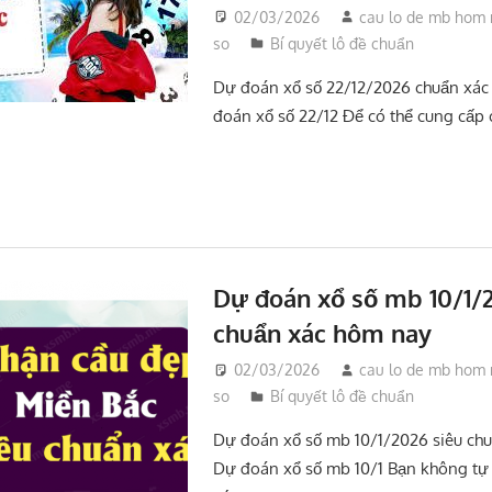
02/03/2026
cau lo de mb hom 
so
Bí quyết lô đề chuẩn
Dự đoán xổ số 22/12/2026 chuẩn xác
đoán xổ số 22/12 Để có thể cung cấ
Dự đoán xổ số mb 10/1/2
chuẩn xác hôm nay
02/03/2026
cau lo de mb hom 
so
Bí quyết lô đề chuẩn
Dự đoán xổ số mb 10/1/2026 siêu ch
Dự đoán xổ số mb 10/1 Bạn không tự 