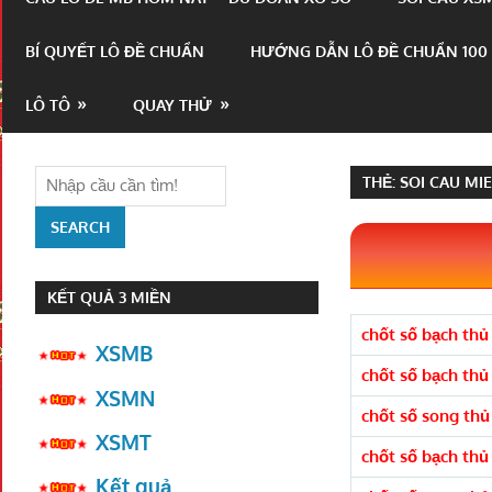
de
mb
BÍ QUYẾT LÔ ĐỀ CHUẨN
HƯỚNG DẪN LÔ ĐỀ CHUẨN 100
hom
nay
LÔ TÔ
QUAY THỬ
–
du
doan
THẺ:
SOI CAU MI
xo
SEARCH
so
KẾT QUẢ 3 MIỀN
chốt số bạch thủ
XSMB
chốt số bạch thủ
XSMN
chốt số song thủ
XSMT
chốt số bạch thủ
Kết quả