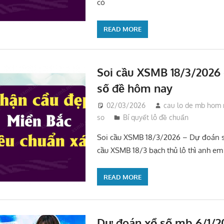
có
READ MORE
Soi cầu XSMB 18/3/2026
số đề hôm nay
02/03/2026
cau lo de mb hom 
so
Bí quyết lô đề chuẩn
Soi cầu XSMB 18/3/2026 – Dự đoán s
cầu XSMB 18/3 bạch thủ lô thì anh em
READ MORE
Dự đoán xổ số mb 6/1/2