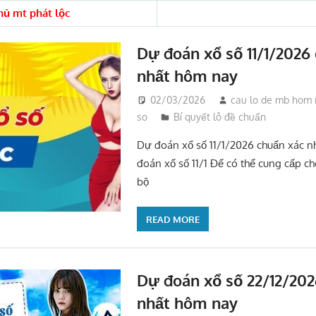
chủ mt phát lộc
Dự đoán xổ số 11/1/2026
nhất hôm nay
02/03/2026
cau lo de mb hom 
so
Bí quyết lô đề chuẩn
Dự đoán xổ số 11/1/2026 chuẩn xác 
đoán xổ số 11/1 Để có thể cung cấp 
bộ
READ MORE
Dự đoán xổ số 22/12/202
nhất hôm nay