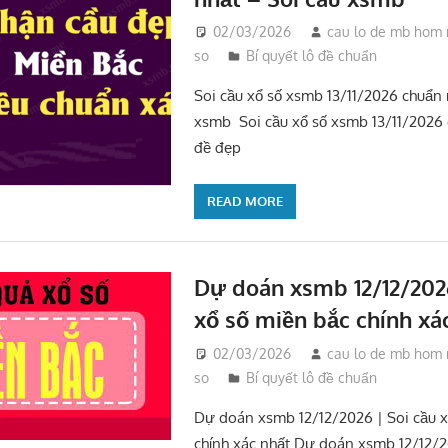
02/03/2026
cau lo de mb hom 
so
Bí quyết lô đề chuẩn
Soi cầu xổ số xsmb 13/11/2026 chuẩn 
xsmb Soi cầu xổ số xsmb 13/11/2026 
đề đẹp
READ MORE
Dự doán xsmb 12/12/2026
xổ số miền bắc chính xá
02/03/2026
cau lo de mb hom 
so
Bí quyết lô đề chuẩn
Dự doán xsmb 12/12/2026 | Soi cầu x
chính xác nhất Dự doán xsmb 12/12/2