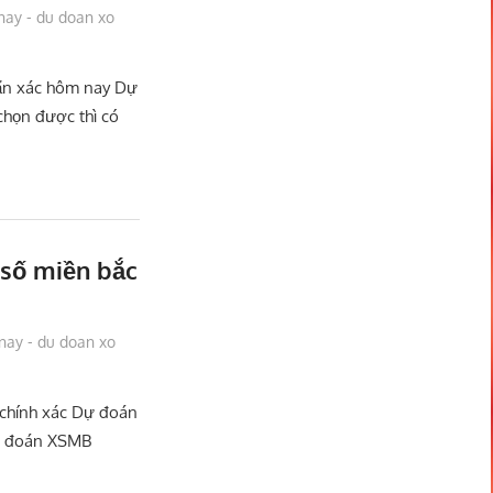
nay - du doan xo
ẩn xác hôm nay Dự
chọn được thì có
 số miền bắc
nay - du doan xo
 chính xác Dự đoán
dự đoán XSMB