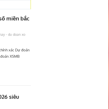
số miền bắc
nay - du doan xo
chính xác Dự đoán
ự đoán XSMB
026 siêu