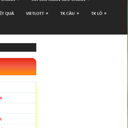
ẾT QUẢ
VIETLOTT
TK CẦU
TK LÔ
i
i
c