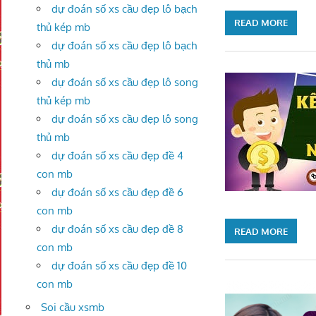
dự đoán số xs cầu đẹp lô bạch
READ MORE
thủ kép mb
dự đoán số xs cầu đẹp lô bạch
thủ mb
dự đoán số xs cầu đẹp lô song
thủ kép mb
dự đoán số xs cầu đẹp lô song
thủ mb
dự đoán số xs cầu đẹp đề 4
con mb
dự đoán số xs cầu đẹp đề 6
con mb
dự đoán số xs cầu đẹp đề 8
READ MORE
con mb
dự đoán số xs cầu đẹp đề 10
con mb
Soi cầu xsmb