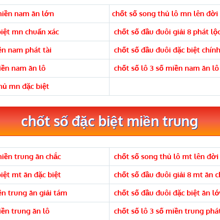
miền nam ăn lớn
chốt số song thủ lô mn lên đời
 biệt mn chuẩn xác
chốt số đầu đuôi giải 8 phát lộ
iền nam phát tài
chốt số đầu đuôi đặc biệt chín
iền nam ăn lô
chốt số lô 3 số miền nam ăn lô
chủ mn đặc biệt
chốt số đặc biệt miền trung
miền trung ăn chắc
chốt số song thủ lô mt lên đời
biệt mt ăn đặc biệt
chốt số đầu đuôi giải 8 mt ăn 
ền trung ăn giải tám
chốt số đầu đuôi đặc biệt ăn l
iền trung ăn lô
chốt số lô 3 số miền trung phát