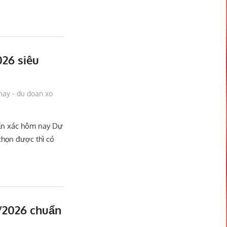
26 siêu
nay - du doan xo
ẩn xác hôm nay Dự
chọn được thì có
1/2026 chuẩn