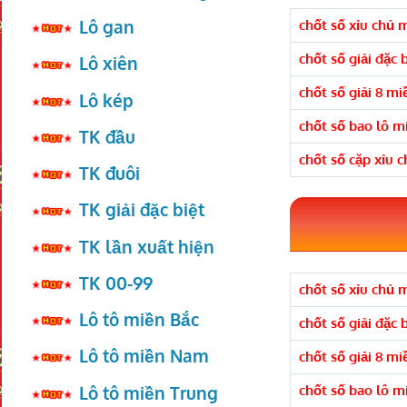
Lô gan
chốt số xỉu chủ 
chốt số giải đặc
Lô xiên
chốt số giải 8 m
Lô kép
chốt số bao lô m
TK đầu
chốt số cặp xỉu 
TK đuôi
TK giải đặc biệt
TK lần xuất hiện
TK 00-99
chốt số xỉu chủ 
Lô tô miền Bắc
chốt số giải đặc 
Lô tô miền Nam
chốt số giải 8 mi
Lô tô miền Trung
chốt số bao lô m