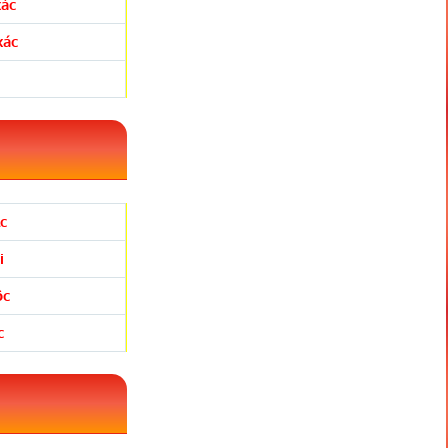
xác
xác
c
i
ộc
c