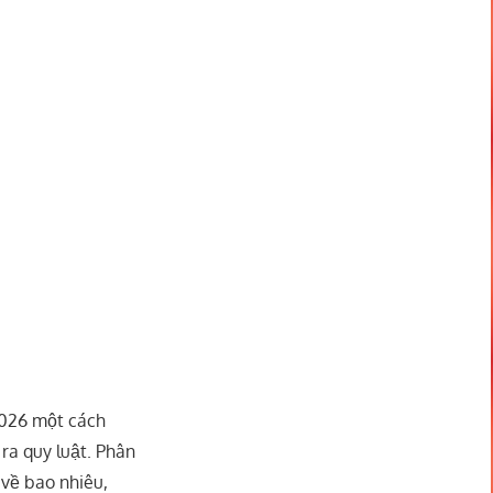
2026 một cách
ra quy luật. Phân
về bao nhiêu,