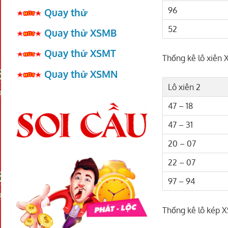
96
Quay thử
52
Quay thử XSMB
Quay thử XSMT
Thống kê lô xiên
Quay thử XSMN
Lô xiên 2
47 – 18
47 – 31
20 – 07
22 – 07
97 – 94
Thống kê lô kép 