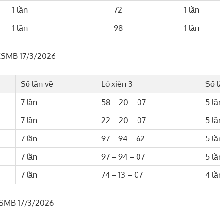
1 lần
72
1 lần
1 lần
98
1 lần
 XSMB 17/3/2026
Số lần về
Lô xiên 3
Số l
7 lần
58 – 20 – 07
5 lầ
7 lần
22 – 20 – 07
5 lầ
7 lần
97 – 94 – 62
5 lầ
7 lần
97 – 94 – 07
5 lầ
7 lần
74 – 13 – 07
4 lầ
XSMB 17/3/2026