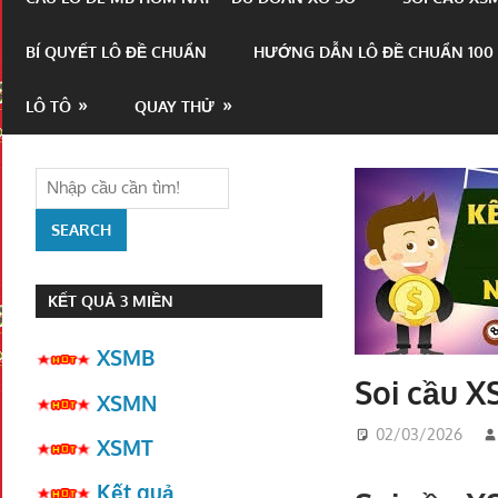
de
mb
BÍ QUYẾT LÔ ĐỀ CHUẨN
HƯỚNG DẪN LÔ ĐỀ CHUẨN 100
hom
nay
LÔ TÔ
QUAY THỬ
–
du
doan
xo
SEARCH
so
KẾT QUẢ 3 MIỀN
XSMB
Soi cầu X
XSMN
02/03/2026
XSMT
Kết quả