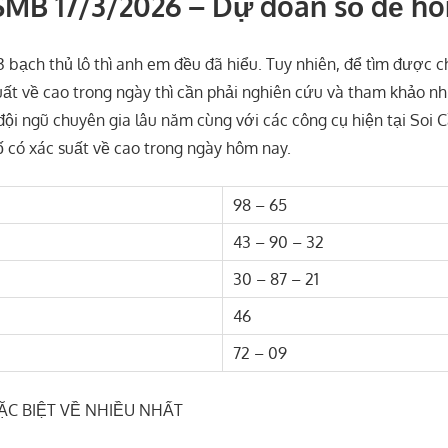
SMB 17/3/2026 – Dự đoán số đề h
 bạch thủ lô thì anh em đều đã hiểu. Tuy nhiên, để tìm được c
uất về cao trong ngày thì cần phải nghiên cứu và tham khảo 
 đội ngũ chuyên gia lâu năm cùng với các công cụ hiện tại Soi 
 có xác suất về cao trong ngày hôm nay.
98 – 65
43 – 90 – 32
30 – 87 – 21
46
72 – 09
ĐẶC BIỆT VỀ NHIỀU NHẤT