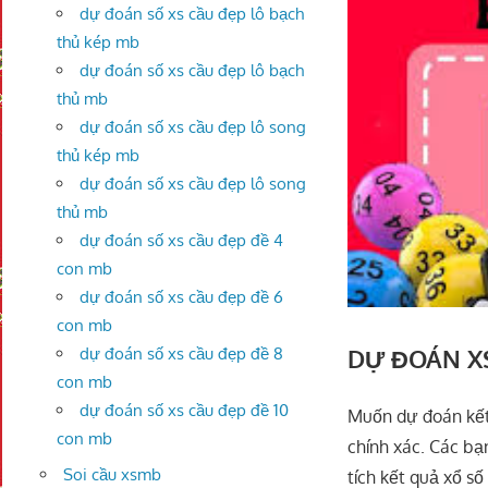
dự đoán số xs cầu đẹp lô bạch
thủ kép mb
dự đoán số xs cầu đẹp lô bạch
thủ mb
dự đoán số xs cầu đẹp lô song
thủ kép mb
dự đoán số xs cầu đẹp lô song
thủ mb
dự đoán số xs cầu đẹp đề 4
con mb
dự đoán số xs cầu đẹp đề 6
con mb
dự đoán số xs cầu đẹp đề 8
DỰ ĐOÁN XS
con mb
dự đoán số xs cầu đẹp đề 10
Muốn dự đoán kết
con mb
chính xác. Các bạ
Soi cầu xsmb
tích kết quả xổ 