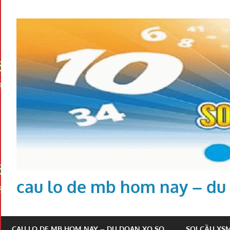
Skip
to
content
cau lo de mb hom nay – du
cau
lo
CAU LO DE MB HOM NAY – DU DOAN XO SO
SOI CẦU XS