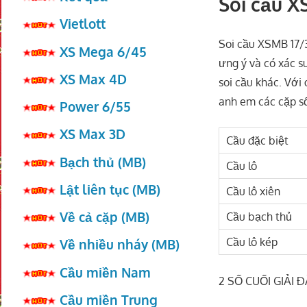
Soi cầu X
Vietlott
Soi cầu XSMB 17/3
XS Mega 6/45
ưng ý và có xác s
XS Max 4D
soi cầu khác. Với
anh em các cặp số
Power 6/55
XS Max 3D
Cầu đặc biệt
Bạch thủ (MB)
Cầu lô
Lật liên tục (MB)
Cầu lô xiên
Về cả cặp (MB)
Cầu bạch thủ
Cầu lô kép
Về nhiều nháy (MB)
Cầu miền Nam
2 SỐ CUỐI GIẢI 
Cầu miền Trung