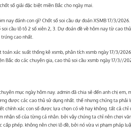
 chốt số giải đặc biệt miền Bắc cho ngày mai.
m nay đánh con gì? Chốt số soi cầu dự đoán XSMB 17/3/2026. 
ố soi cầu lô tô 2 số xiên 2, 3. Dự đoán đề về hôm nay từ cao th
 trúng cao nhất.
 toán xác suất thống kê xsmb, phân tích xsmb ngày 17/3/2026
ền Bắc do các chuyên gia, cao thủ soi cầu xsmb ngày 17/3//202
 chuyên mục ngày hôm nay. admin đã chia sẻ đến anh chị em,
ờng được các cao thủ sử dụng nhất. thế nhưng chúng ta phải 
iết chính xác con số được lựa chọn có về hay không. tất cả chỉ
m nhận số của từng cá nhân. bởi vậy chúng ta chỉ nên chơi văn
c cấp phép. không nên chơi lô đề, bởi nó vừa vi phạm pháp luậ