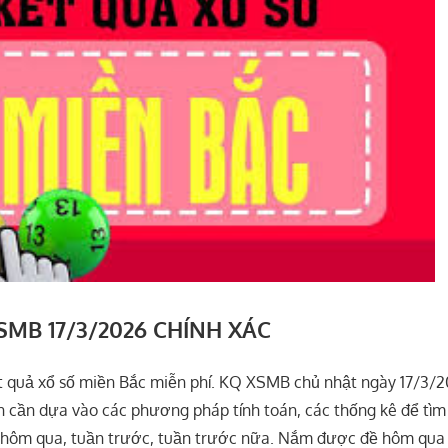
MB 17/3/2026 CHÍNH XÁC
 quả xổ số miền Bắc miễn phí. KQ XSMB chủ nhật ngày 17/3/
n cần dựa vào các phương pháp tính toán, các thống kê để tìm 
số hôm qua, tuần trước, tuần trước nữa. Nắm được đề hôm qua 