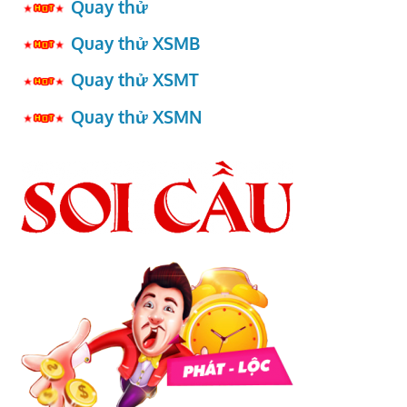
Quay thử
Quay thử XSMB
Quay thử XSMT
Quay thử XSMN