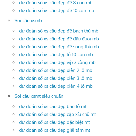
dự đoán số xs cầu đẹp đề 8 con mb
dự đoán số xs cầu đẹp đề 10 con mb
Soi cầu xsmb
dự đoán số xs cầu đẹp đề bạch thủ mb
dự đoán số xs cầu đẹp đề đầu đuôi mb
dự đoán số xs cầu đẹp đề song thủ mb
dự đoán số xs cầu đẹp lô 10 con mb
dự đoán số xs cầu đẹp víp 3 càng mb
dự đoán số xs cầu đẹp xiên 2 lô mb
dự đoán số xs cầu đẹp xiên 3 lô mb
dự đoán số xs cầu đẹp xiên 4 lô mb
Soi cầu xsmt siêu chuẩn
dự đoán số xs cầu đẹp bao lô mt
dự đoán số xs cầu đẹp cặp xíu chủ mt
dự đoán số xs cầu đẹp đặc biệt mt
dự đoán số xs cầu đẹp giải tám mt