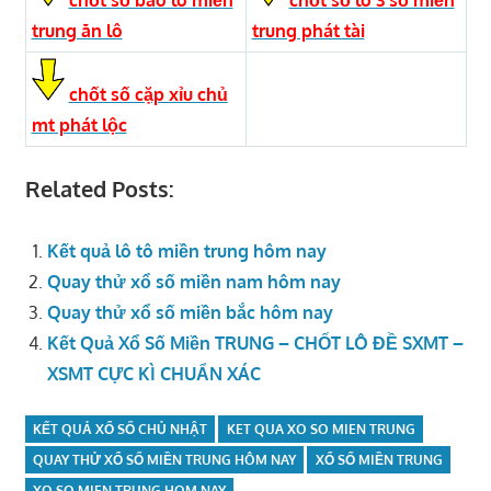
chốt số bao lô miền
chốt số lô 3 số miền
trung ăn lô
trung phát tài
chốt số cặp xỉu chủ
mt phát lộc
Related Posts:
Kết quả lô tô miền trung hôm nay
Quay thử xổ số miền nam hôm nay
Quay thử xổ số miền bắc hôm nay
Kết Quả Xổ Số Miền TRUNG – CHỐT LÔ ĐỀ SXMT –
XSMT CỰC KÌ CHUẨN XÁC
KẾT QUẢ XỔ SỐ CHỦ NHẬT
KET QUA XO SO MIEN TRUNG
QUAY THỬ XỔ SỐ MIỀN TRUNG HÔM NAY
XỔ SỐ MIỀN TRUNG
XO SO MIEN TRUNG HOM NAY