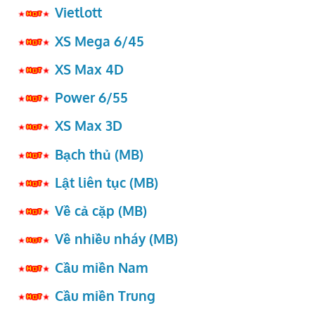
Vietlott
XS Mega 6/45
XS Max 4D
Power 6/55
XS Max 3D
Bạch thủ (MB)
Lật liên tục (MB)
Về cả cặp (MB)
Về nhiều nháy (MB)
Cầu miền Nam
Cầu miền Trung