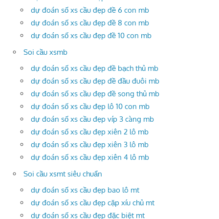
dự đoán số xs cầu đẹp đề 6 con mb
dự đoán số xs cầu đẹp đề 8 con mb
dự đoán số xs cầu đẹp đề 10 con mb
Soi cầu xsmb
dự đoán số xs cầu đẹp đề bạch thủ mb
dự đoán số xs cầu đẹp đề đầu đuôi mb
dự đoán số xs cầu đẹp đề song thủ mb
dự đoán số xs cầu đẹp lô 10 con mb
dự đoán số xs cầu đẹp víp 3 càng mb
dự đoán số xs cầu đẹp xiên 2 lô mb
dự đoán số xs cầu đẹp xiên 3 lô mb
dự đoán số xs cầu đẹp xiên 4 lô mb
Soi cầu xsmt siêu chuẩn
dự đoán số xs cầu đẹp bao lô mt
dự đoán số xs cầu đẹp cặp xíu chủ mt
dự đoán số xs cầu đẹp đặc biệt mt