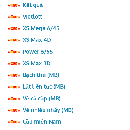
Kết quả
Vietlott
XS Mega 6/45
XS Max 4D
Power 6/55
XS Max 3D
Bạch thủ (MB)
Lật liên tục (MB)
Về cả cặp (MB)
Về nhiều nháy (MB)
Cầu miền Nam