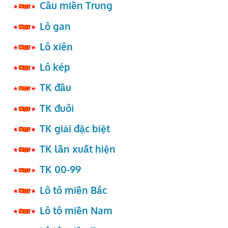
Cầu miền Trung
Lô gan
Lô xiên
Lô kép
TK đầu
TK đuôi
TK giải đặc biệt
TK lần xuất hiện
TK 00-99
Lô tô miền Bắc
Lô tô miền Nam