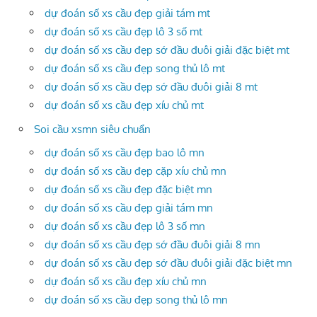
dự đoán số xs cầu đẹp giải tám mt
dự đoán số xs cầu đẹp lô 3 số mt
dự đoán số xs cầu đẹp sớ đầu đuôi giải đặc biệt mt
dự đoán số xs cầu đẹp song thủ lô mt
dự đoán số xs cầu đẹp sớ đầu đuôi giải 8 mt
dự đoán số xs cầu đẹp xíu chủ mt
Soi cầu xsmn siêu chuẩn
dự đoán số xs cầu đẹp bao lô mn
dự đoán số xs cầu đẹp cặp xíu chủ mn
dự đoán số xs cầu đẹp đặc biệt mn
dự đoán số xs cầu đẹp giải tám mn
dự đoán số xs cầu đẹp lô 3 số mn
dự đoán số xs cầu đẹp sớ đầu đuôi giải 8 mn
dự đoán số xs cầu đẹp sớ đầu đuôi giải đặc biệt mn
dự đoán số xs cầu đẹp xíu chủ mn
dự đoán số xs cầu đẹp song thủ lô mn