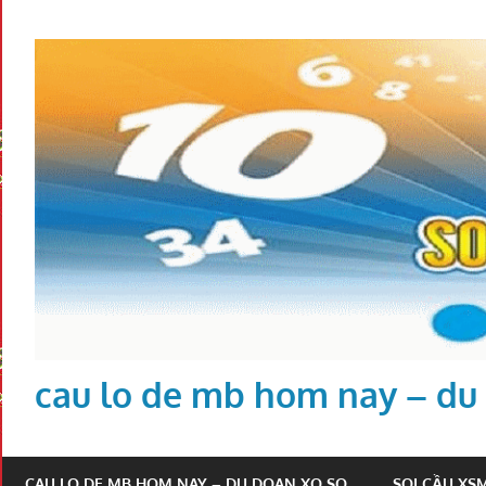
Skip
to
content
cau lo de mb hom nay – du
cau
lo
CAU LO DE MB HOM NAY – DU DOAN XO SO
SOI CẦU XS