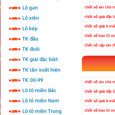
Lô gan
chốt số xỉu chủ 
chốt số giải đặc
Lô xiên
chốt số giải 8 m
Lô kép
chốt số bao lô m
TK đầu
chốt số cặp xỉu 
TK đuôi
TK giải đặc biệt
TK lần xuất hiện
TK 00-99
chốt số xỉu chủ 
Lô tô miền Bắc
chốt số giải đặc 
Lô tô miền Nam
chốt số giải 8 mi
Lô tô miền Trung
chốt số bao lô m