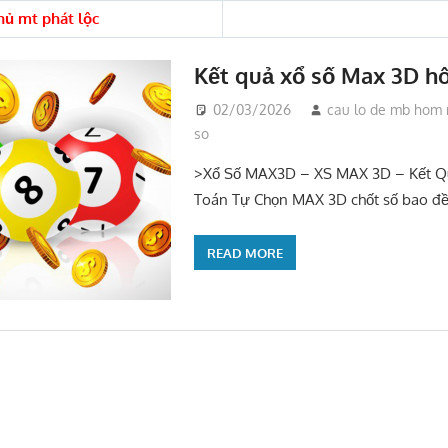
chủ mt phát lộc
Kết quả xổ số Max 3D h
02/03/2026
cau lo de mb hom 
so
>Xổ Số MAX3D – XS MAX 3D – Kết Q
Toán Tự Chọn MAX 3D chốt số bao đề 
READ MORE