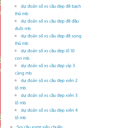
dự đoán số xs cầu đẹp đề bạch
thủ mb
dự đoán số xs cầu đẹp đề đầu
đuôi mb
dự đoán số xs cầu đẹp đề song
thủ mb
dự đoán số xs cầu đẹp lô 10
con mb
dự đoán số xs cầu đẹp víp 3
càng mb
dự đoán số xs cầu đẹp xiên 2
lô mb
dự đoán số xs cầu đẹp xiên 3
lô mb
dự đoán số xs cầu đẹp xiên 4
lô mb
Soi cầu xsmt siêu chuẩn