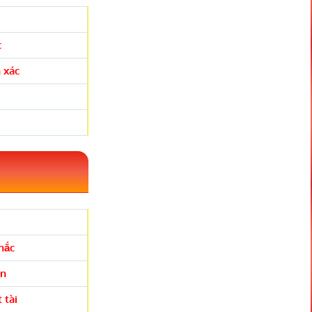
c
h xác
chắc
ớn
 tài