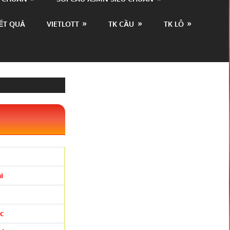
ẾT QUẢ
VIETLOTT
TK CẦU
TK LÔ
i
i
c