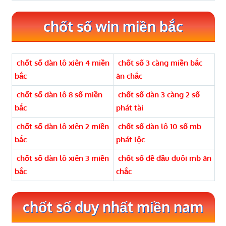
chốt số win miền bắc
chốt số dàn lô xiên 4 miền
chốt số 3 càng miền bắc
bắc
ăn chắc
chốt số dàn lô 8 số miền
chốt số dàn 3 càng 2 số
bắc
phát tài
chốt số dàn lô xiên 2 miền
chốt số dàn lô 10 số mb
bắc
phát lộc
chốt số dàn lô xiên 3 miền
chốt số đề đầu đuôi mb ăn
bắc
chắc
chốt số duy nhất miền nam