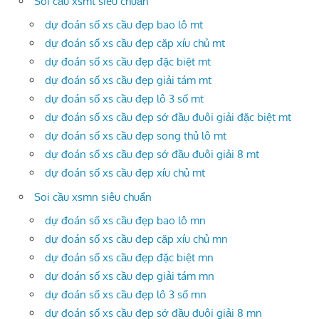
Soi cầu xsmt siêu chuẩn
dự đoán số xs cầu đẹp bao lô mt
dự đoán số xs cầu đẹp cặp xíu chủ mt
dự đoán số xs cầu đẹp đặc biệt mt
dự đoán số xs cầu đẹp giải tám mt
dự đoán số xs cầu đẹp lô 3 số mt
dự đoán số xs cầu đẹp sớ đầu đuôi giải đặc biệt mt
dự đoán số xs cầu đẹp song thủ lô mt
dự đoán số xs cầu đẹp sớ đầu đuôi giải 8 mt
dự đoán số xs cầu đẹp xíu chủ mt
Soi cầu xsmn siêu chuẩn
dự đoán số xs cầu đẹp bao lô mn
dự đoán số xs cầu đẹp cặp xíu chủ mn
dự đoán số xs cầu đẹp đặc biệt mn
dự đoán số xs cầu đẹp giải tám mn
dự đoán số xs cầu đẹp lô 3 số mn
dự đoán số xs cầu đẹp sớ đầu đuôi giải 8 mn