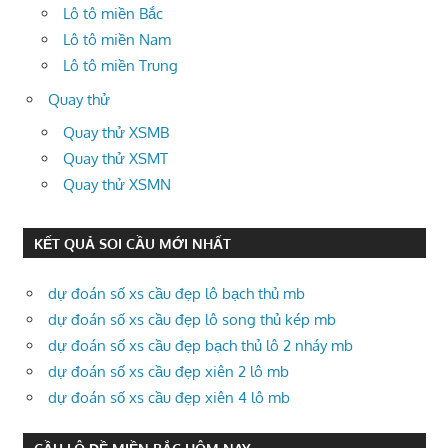
Lô tô miền Bắc
Lô tô miền Nam
Lô tô miền Trung
Quay thử
Quay thử XSMB
Quay thử XSMT
Quay thử XSMN
KẾT QUẢ SOI CẦU MỚI NHẤT
dự đoán số xs cầu đẹp lô bạch thủ mb
dự đoán số xs cầu đẹp lô song thủ kép mb
dự đoán số xs cầu đẹp bạch thủ lô 2 nháy mb
dự đoán số xs cầu đẹp xiên 2 lô mb
dự đoán số xs cầu đẹp xiên 4 lô mb