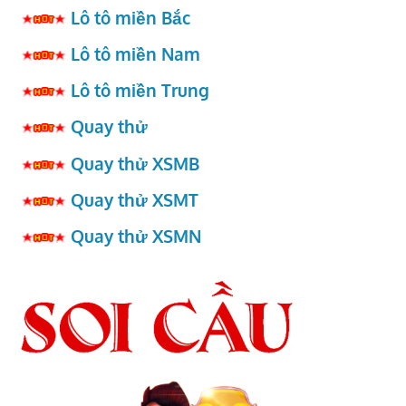
Lô tô miền Bắc
Lô tô miền Nam
Lô tô miền Trung
Quay thử
Quay thử XSMB
Quay thử XSMT
Quay thử XSMN