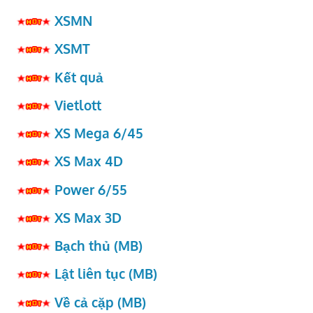
XSMN
XSMT
Kết quả
Vietlott
XS Mega 6/45
XS Max 4D
Power 6/55
XS Max 3D
Bạch thủ (MB)
Lật liên tục (MB)
Về cả cặp (MB)