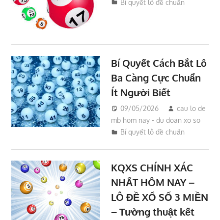
Bí quyết lô đề chuẩn
Bí Quyết Cách Bắt Lô
Ba Càng Cực Chuẩn
Ít Người Biết
09/05/2026
cau lo de
mb hom nay - du doan xo so
Bí quyết lô đề chuẩn
KQXS CHÍNH XÁC
NHẤT HÔM NAY –
LÔ ĐỀ XỔ SỐ 3 MIỀN
– Tường thuật kết