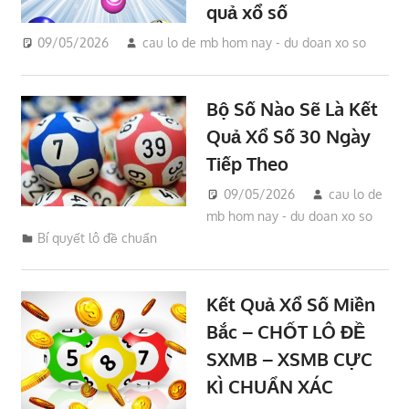
quả xổ số
09/05/2026
cau lo de mb hom nay - du doan xo so
Bộ Số Nào Sẽ Là Kết
Quả Xổ Số 30 Ngày
Tiếp Theo
09/05/2026
cau lo de
mb hom nay - du doan xo so
Bí quyết lô đề chuẩn
Kết Quả Xổ Số Miền
Bắc – CHỐT LÔ ĐỀ
SXMB – XSMB CỰC
KÌ CHUẨN XÁC