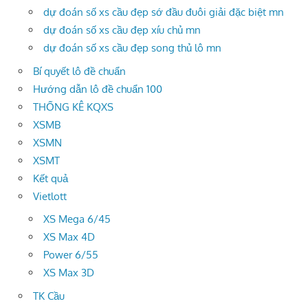
dự đoán số xs cầu đẹp sớ đầu đuôi giải đặc biệt mn
dự đoán số xs cầu đẹp xíu chủ mn
dự đoán số xs cầu đẹp song thủ lô mn
Bí quyết lô đề chuẩn
Hướng dẫn lô đề chuẩn 100
THỐNG KÊ KQXS
XSMB
XSMN
XSMT
Kết quả
Vietlott
XS Mega 6/45
XS Max 4D
Power 6/55
XS Max 3D
TK Cầu