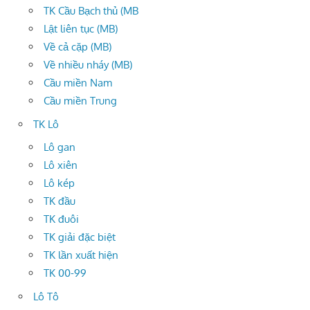
TK Cầu Bạch thủ (MB
Lật liên tục (MB)
Về cả cặp (MB)
Về nhiều nháy (MB)
Cầu miền Nam
Cầu miền Trung
TK Lô
Lô gan
Lô xiên
Lô kép
TK đầu
TK đuôi
TK giải đặc biệt
TK lần xuất hiện
TK 00-99
Lô Tô