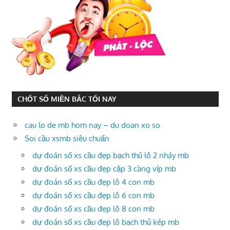
CHỐT SỐ MIỀN BẮC TỐI NAY
cau lo de mb hom nay – du doan xo so
Soi cầu xsmb siêu chuẩn
dự đoán số xs cầu đẹp bạch thủ lô 2 nháy mb
dự đoán số xs cầu đẹp cặp 3 càng víp mb
dự đoán số xs cầu đẹp lô 4 con mb
dự đoán số xs cầu đẹp lô 6 con mb
dự đoán số xs cầu đẹp lô 8 con mb
dự đoán số xs cầu đẹp lô bạch thủ kép mb