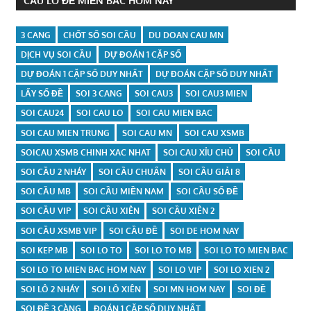
CẦU LÔ ĐỀ MIỀN BẮC HÔM NAY
3 CANG
CHỐT SỐ SOI CẦU
DU DOAN CAU MN
DỊCH VỤ SOI CẦU
DỰ ĐOÁN 1 CẶP SỐ
DỰ ĐOÁN 1 CẶP SỐ DUY NHẤT
DỰ ĐOÁN CẶP SỐ DUY NHẤT
LẤY SỐ ĐỀ
SOI 3 CANG
SOI CAU3
SOI CAU3 MIEN
SOI CAU24
SOI CAU LO
SOI CAU MIEN BAC
SOI CAU MIEN TRUNG
SOI CAU MN
SOI CAU XSMB
SOICAU XSMB CHINH XAC NHAT
SOI CAU XỈU CHỦ
SOI CẦU
SOI CẦU 2 NHÁY
SOI CẦU CHUẨN
SOI CẦU GIẢI 8
SOI CẦU MB
SOI CẦU MIỀN NAM
SOI CẦU SỐ ĐỀ
SOI CẦU VIP
SOI CẦU XIÊN
SOI CẦU XIÊN 2
SOI CẦU XSMB VIP
SOI CẦU ĐỀ
SOI DE HOM NAY
SOI KEP MB
SOI LO TO
SOI LO TO MB
SOI LO TO MIEN BAC
SOI LO TO MIEN BAC HOM NAY
SOI LO VIP
SOI LO XIEN 2
SOI LÔ 2 NHÁY
SOI LÔ XIÊN
SOI MN HOM NAY
SOI ĐỀ
SOI ĐỀ 3 CÀNG
ĐOÁN 1 CẶP SỐ DUY NHẤT