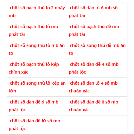
xo
chốt số bạch thủ lô 2 nháy
chốt số dàn lô 6 mb số
so
mb
phát tài
chốt số bạch thủ lô mb
chốt số bạch thủ đề mb
phát tài
phát tài
chốt số song thủ lô mb ăn
chốt số song thủ đề mb ăn
to
to
chốt số bạch thủ lô kép
chốt số dàn đề 4 số mb
chính xác
phát lộc
chốt số song thủ lô kép ăn
chốt số dàn lô 4 số mb
lớn
chuẩn xác
chốt số dàn đề 6 số mb
chốt số dàn đề 8 số mb
phát lộc
chuẩn xác
chốt số dàn đề 10 số mb
phát lộc