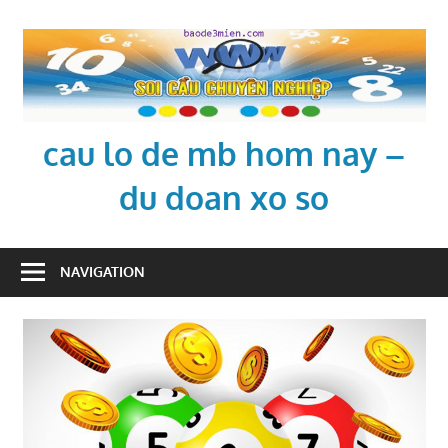
Skip
to
content
cau lo de mb hom nay –
du doan xo so
cau
lo
NAVIGATION
de
mb
hom
nay
–
du
doan