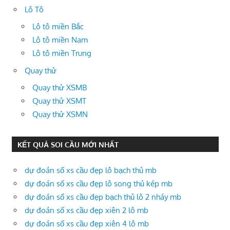
Lô Tô
Lô tô miền Bắc
Lô tô miền Nam
Lô tô miền Trung
Quay thử
Quay thử XSMB
Quay thử XSMT
Quay thử XSMN
KẾT QUẢ SOI CẦU MỚI NHẤT
dự đoán số xs cầu đẹp lô bạch thủ mb
dự đoán số xs cầu đẹp lô song thủ kép mb
dự đoán số xs cầu đẹp bạch thủ lô 2 nháy mb
dự đoán số xs cầu đẹp xiên 2 lô mb
dự đoán số xs cầu đẹp xiên 4 lô mb