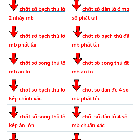
chốt số bạch thủ lô
chốt số dàn lô 6 mb
2 nháy mb
số phát tài
chốt số bạch thủ lô
chốt số bạch thủ đề
mb phát tài
mb phát tài
chốt số song thủ lô
chốt số song thủ đề
mb ăn to
mb ăn to
chốt số bạch thủ lô
chốt số dàn đề 4 số
kép chính xác
mb phát lộc
chốt số song thủ lô
chốt số dàn lô 4 số
kép ăn lớn
mb chuẩn xác