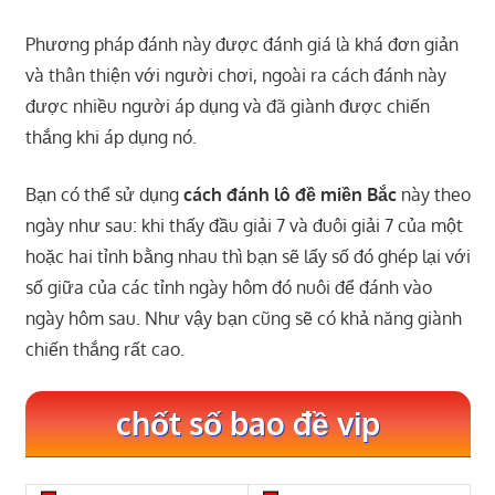
Phương pháp đánh này được đánh giá là khá đơn giản
và thân thiện với người chơi, ngoài ra cách đánh này
được nhiều người áp dụng và đã giành được chiến
thắng khi áp dụng nó.
Bạn có thể sử dụng
cách đánh lô đề miền Bắc
này theo
ngày như sau: khi thấy đầu giải 7 và đuôi giải 7 của một
hoặc hai tỉnh bằng nhau thì bạn sẽ lấy số đó ghép lại với
số giữa của các tỉnh ngày hôm đó nuôi để đánh vào
ngày hôm sau. Như vậy bạn cũng sẽ có khả năng giành
chiến thắng rất cao.
chốt số bao đề vip