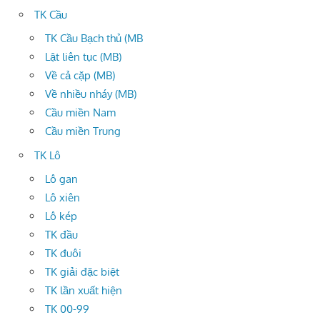
TK Cầu
TK Cầu Bạch thủ (MB
Lật liên tục (MB)
Về cả cặp (MB)
Về nhiều nháy (MB)
Cầu miền Nam
Cầu miền Trung
TK Lô
Lô gan
Lô xiên
Lô kép
TK đầu
TK đuôi
TK giải đặc biệt
TK lần xuất hiện
TK 00-99