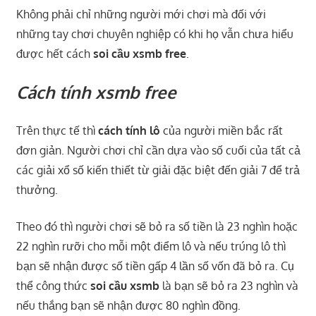
Không phải chỉ những người mới chơi mà đối với
những tay chơi chuyên nghiệp có khi họ vẫn chưa hiểu
được hết cách
soi cầu xsmb fre
e
.
Cách tính xsmb free
Trên thực tế thì
cách tính lô
của người miền bắc rất
đơn giản. Người chơi chỉ cần dựa vào số cuối của tất cả
các giải xổ số kiến thiết từ giải đặc biệt đến giải 7 để trả
thưởng.
Theo đó thì người chơi sẽ bỏ ra số tiền là 23 nghìn hoặc
22 nghìn rưỡi cho mỗi một điểm lô và nếu trúng lô thì
bạn sẽ nhận được số tiền gấp 4 lần số vốn đã bỏ ra. Cụ
thể công thức
soi cầu xsmb
là bạn sẽ bỏ ra 23 nghìn và
nếu thắng bạn sẽ nhận được 80 nghìn đồng.