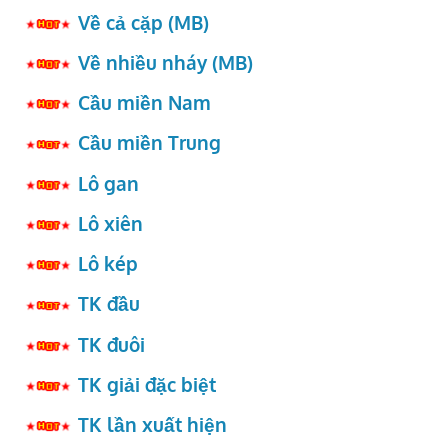
Về cả cặp (MB)
Về nhiều nháy (MB)
Cầu miền Nam
Cầu miền Trung
Lô gan
Lô xiên
Lô kép
TK đầu
TK đuôi
TK giải đặc biệt
TK lần xuất hiện