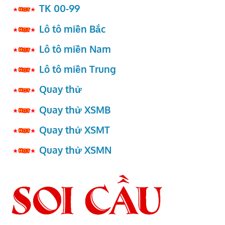
TK 00-99
Lô tô miền Bắc
Lô tô miền Nam
Lô tô miền Trung
Quay thử
Quay thử XSMB
Quay thử XSMT
Quay thử XSMN