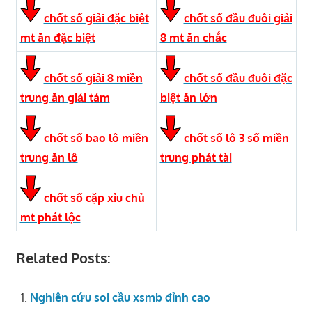
chốt số giải đặc biệt
chốt số đầu đuôi giải
mt ăn đặc biệt
8 mt ăn chắc
chốt số giải 8 miền
chốt số đầu đuôi đặc
trung ăn giải tám
biệt ăn lớn
chốt số bao lô miền
chốt số lô 3 số miền
trung ăn lô
trung phát tài
chốt số cặp xỉu chủ
mt phát lộc
Related Posts:
Nghiên cứu soi cầu xsmb đỉnh cao