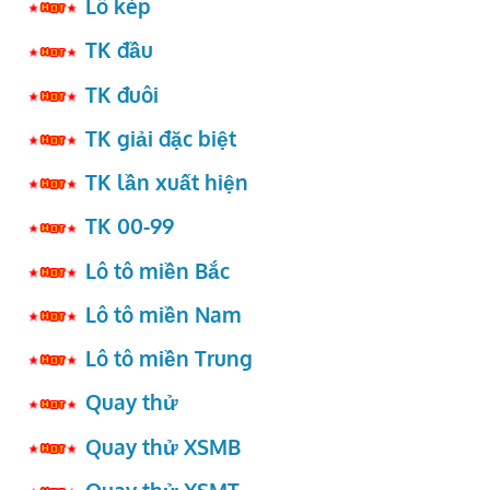
Lô kép
TK đầu
TK đuôi
TK giải đặc biệt
TK lần xuất hiện
TK 00-99
Lô tô miền Bắc
Lô tô miền Nam
Lô tô miền Trung
Quay thử
Quay thử XSMB
Quay thử XSMT