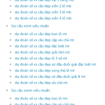
dự đoán số xs cầu đẹp xiên 2 lô mb
dự đoán số xs cầu đẹp xiên 3 lô mb
dự đoán số xs cầu đẹp xiên 4 lô mb
Soi cầu xsmt siêu chuẩn
dự đoán số xs cầu đẹp bao lô mt
dự đoán số xs cầu đẹp cặp xíu chủ mt
dự đoán số xs cầu đẹp đặc biệt mt
dự đoán số xs cầu đẹp giải tám mt
dự đoán số xs cầu đẹp lô 3 số mt
dự đoán số xs cầu đẹp sớ đầu đuôi giải đặc biệt mt
dự đoán số xs cầu đẹp song thủ lô mt
dự đoán số xs cầu đẹp sớ đầu đuôi giải 8 mt
dự đoán số xs cầu đẹp xíu chủ mt
Soi cầu xsmn siêu chuẩn
dự đoán số xs cầu đẹp bao lô mn
dự đoán số xs cầu đẹp cặp xíu chủ mn