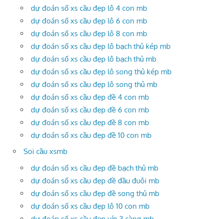
dự đoán số xs cầu đẹp lô 4 con mb
dự đoán số xs cầu đẹp lô 6 con mb
dự đoán số xs cầu đẹp lô 8 con mb
dự đoán số xs cầu đẹp lô bạch thủ kép mb
dự đoán số xs cầu đẹp lô bạch thủ mb
dự đoán số xs cầu đẹp lô song thủ kép mb
dự đoán số xs cầu đẹp lô song thủ mb
dự đoán số xs cầu đẹp đề 4 con mb
dự đoán số xs cầu đẹp đề 6 con mb
dự đoán số xs cầu đẹp đề 8 con mb
dự đoán số xs cầu đẹp đề 10 con mb
Soi cầu xsmb
dự đoán số xs cầu đẹp đề bạch thủ mb
dự đoán số xs cầu đẹp đề đầu đuôi mb
dự đoán số xs cầu đẹp đề song thủ mb
dự đoán số xs cầu đẹp lô 10 con mb
dự đoán số xs cầu đẹp víp 3 càng mb