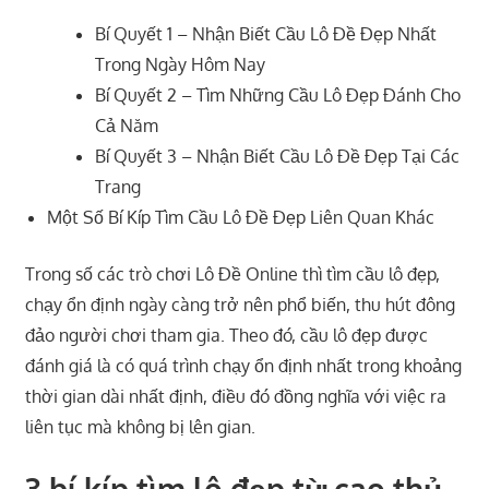
Bí Quyết 1 – Nhận Biết Cầu Lô Đề Đẹp Nhất
Trong Ngày Hôm Nay
Bí Quyết 2 – Tìm Những Cầu Lô Đẹp Đánh Cho
Cả Năm
Bí Quyết 3 – Nhận Biết Cầu Lô Đề Đẹp Tại Các
Trang
Một Số Bí Kíp Tìm Cầu Lô Đề Đẹp Liên Quan Khác
Trong số các trò chơi Lô Đề Online thì tìm cầu lô đẹp,
chạy ổn định ngày càng trở nên phổ biến, thu hút đông
đảo người chơi tham gia. Theo đó, cầu lô đẹp được
đánh giá là có quá trình chạy ổn định nhất trong khoảng
thời gian dài nhất định, điều đó đồng nghĩa với việc ra
liên tục mà không bị lên gian.