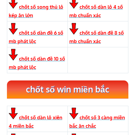
chốt số song thủ lô
chốt số dàn lô 4 số
kép ăn lớn
mb chuẩn xác
chốt số dàn đề 6 số
chốt số dàn đề 8 số
mb phát lộc
mb chuẩn xác
chốt số dàn đề 10 số
mb phát lộc
chốt số win miền bắc
chốt số dàn lô xiên
chốt số 3 càng miền
4 miền bắc
bắc ăn chắc