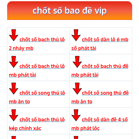
chốt số bao đề vip
chốt số bạch thủ lô
chốt số dàn lô 6 mb
2 nháy mb
số phát tài
chốt số bạch thủ lô
chốt số bạch thủ đề
mb phát tài
mb phát tài
chốt số song thủ lô
chốt số song thủ đề
mb ăn to
mb ăn to
chốt số bạch thủ lô
chốt số dàn đề 4 số
kép chính xác
mb phát lộc