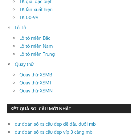
TK giải đặc biệt
TK lần xuất hiện
TK 00-99
Lô Tô
Lô tô miền Bắc
Lô tô miền Nam
Lô tô miền Trung
Quay thử
Quay thử XSMB
Quay thử XSMT
Quay thử XSMN
KẾT QUẢ SOI CẦU MỚI NHẤT
dự đoán số xs cầu đẹp đề đầu đuôi mb
dự đoán số xs cầu đẹp víp 3 càng mb