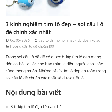
xo
so
3 kinh nghiệm tìm lô đẹp – soi cầu Lô
đề chính xác nhất
06/05/2026
cau lo de mb hom nay - du doan xo so
Hướng dẫn lô đề chuẩn 100
Trong soi cầu lô đề để có được bí kíp tìm lô đẹp mang
đến cơ hội tài lộc cho bản thân là điều người chơi nào
cũng mong muốn. Những bí kíp tìm lô đẹp an toàn trong
soi cầu lô đề chuẩn xác nhất sẽ được tiết lộ.
Nội dung bài viết
3 bí kíp tìm lô đẹp từ cao thủ