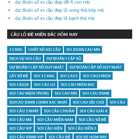
dự đoán số xs cầu đẹp đề 4 con mb
dự đoán số xs cầu đẹp lô song thủ kép mb
dự đoán số xs cầu đẹp lô bạch thủ mb
CẦU LÔ ĐỀ MIỀN BẮC HÔM NAY
3 CANG
CHỐT SỐ SOI CẦU
DU DOAN CAU MN
DỊCH VỤ SOI CẦU
DỰ ĐOÁN 1 CẶP SỐ
DỰ ĐOÁN 1 CẶP SỐ DUY NHẤT
DỰ ĐOÁN CẶP SỐ DUY NHẤT
LẤY SỐ ĐỀ
SOI 3 CANG
SOI CAU3
SOI CAU3 MIEN
SOI CAU24
SOI CAU LO
SOI CAU MIEN BAC
SOI CAU MIEN TRUNG
SOI CAU MN
SOI CAU XSMB
SOICAU XSMB CHINH XAC NHAT
SOI CAU XỈU CHỦ
SOI CẦU
SOI CẦU 2 NHÁY
SOI CẦU CHUẨN
SOI CẦU GIẢI 8
SOI CẦU MB
SOI CẦU MIỀN NAM
SOI CẦU SỐ ĐỀ
SOI CẦU VIP
SOI CẦU XIÊN
SOI CẦU XIÊN 2
SOI CẦU XSMB VIP
SOI CẦU ĐỀ
SOI DE HOM NAY