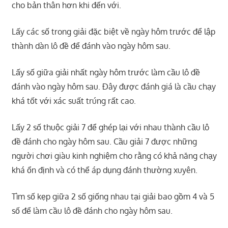
cho bản thân hơn khi đến với.
Lấy các số trong giải đặc biệt về ngày hôm trước để lập
thành dàn lô đề để đánh vào ngày hôm sau.
Lấy số giữa giải nhất ngày hôm trước làm cầu lô đề
đánh vào ngày hôm sau. Đây được đánh giá là cầu chạy
khá tốt với xác suất trúng rất cao.
Lấy 2 số thuộc giải 7 để ghép lại với nhau thành cầu lô
đề đánh cho ngày hôm sau. Cầu giải 7 được những
người chơi giàu kinh nghiệm cho rằng có khả năng chạy
khá ổn định và có thể áp dụng đánh thường xuyên.
Tìm số kẹp giữa 2 số giống nhau tại giải bao gồm 4 và 5
số để làm cầu lô đề đánh cho ngày hôm sau.