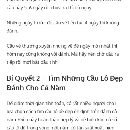
cầu này 5, 6 ngày rồi chưa ra thì bỏ ngay.
Những ngày trước đó cầu về liên tục 4 ngày thì không
đánh.
Cầu về thường xuyên nhưng về đề ngày mới nhất thì
hôm nay cũng không vội đánh. Mà hãy nên chờ cầu ra
tiếp rồi mới bắt đầu tính.
Bí Quyết 2 – Tìm Những Cầu Lô Đẹp
Đánh Cho Cả Năm
Để giảm thời gian tính toán, có rất nhiều người chơi
lựa chọn cách tìm cầu lô đề đẹp ổn định trên đánh cả
năm. Điều này hoàn toàn hợp lý và dễ hiểu khi mà số
cầu lô đề trong vòng một năm có tần suất xuất hiện