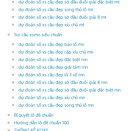
dự đoán số xs cầu đẹp sớ đầu đuôi giải đặc biệt mt
dự đoán số xs cầu đẹp song thủ lô mt
dự đoán số xs cầu đẹp sớ đầu đuôi giải 8 mt
dự đoán số xs cầu đẹp xíu chủ mt
Soi cầu xsmn siêu chuẩn
dự đoán số xs cầu đẹp bao lô mn
dự đoán số xs cầu đẹp cặp xíu chủ mn
dự đoán số xs cầu đẹp đặc biệt mn
dự đoán số xs cầu đẹp giải tám mn
dự đoán số xs cầu đẹp lô 3 số mn
dự đoán số xs cầu đẹp sớ đầu đuôi giải 8 mn
dự đoán số xs cầu đẹp sớ đầu đuôi giải đặc biệt mn
dự đoán số xs cầu đẹp xíu chủ mn
dự đoán số xs cầu đẹp song thủ lô mn
Bí quyết lô đề chuẩn
Hướng dẫn lô đề chuẩn 100
THỐNG KÊ KQXS