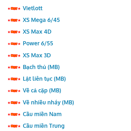
Vietlott
XS Mega 6/45
XS Max 4D
Power 6/55
XS Max 3D
Bạch thủ (MB)
Lật liên tục (MB)
Về cả cặp (MB)
Về nhiều nháy (MB)
Cầu miền Nam
Cầu miền Trung