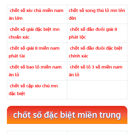
chốt số xỉu chủ miền nam
chốt số song thủ lô mn lên
ăn lớn
đời
chốt số giải đặc biệt mn
chốt số đầu đuôi giải 8
chuẩn xác
phát lộc
chốt số giải 8 miền nam
chốt số đầu đuôi đặc biệt
phát tài
chính xác
chốt số bao lô miền nam
chốt số lô 3 số miền nam
ăn lô
ăn lô
chốt số cặp xỉu chủ mn
đặc biệt
chốt số đặc biệt miền trung