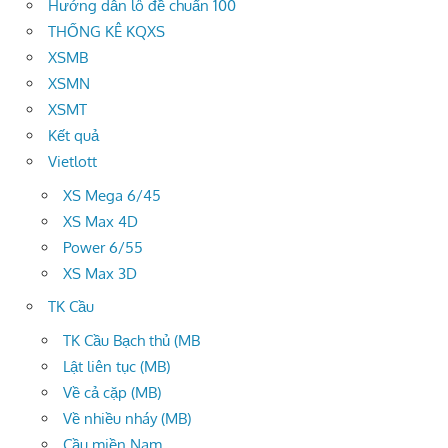
Hướng dẫn lô đề chuẩn 100
THỐNG KÊ KQXS
XSMB
XSMN
XSMT
Kết quả
Vietlott
XS Mega 6/45
XS Max 4D
Power 6/55
XS Max 3D
TK Cầu
TK Cầu Bạch thủ (MB
Lật liên tục (MB)
Về cả cặp (MB)
Về nhiều nháy (MB)
Cầu miền Nam