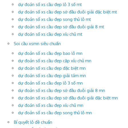
dự đoán số xs cầu đẹp lô 3 số mt
dự đoán số xs cầu đẹp sớ đầu đuôi giải đặc biệt mt
dự đoán số xs cầu đẹp song thủ lô mt
dự đoán số xs cầu đẹp sớ đầu đuôi giải 8 mt
dự đoán số xs cầu đẹp xíu chủ mt
Soi cầu xsmn siêu chuẩn
dự đoán số xs cầu đẹp bao lô mn
dự đoán số xs cầu đẹp cặp xíu chủ mn
dự đoán số xs cầu đẹp đặc biệt mn
dự đoán số xs cầu đẹp giải tám mn
dự đoán số xs cầu đẹp lô 3 số mn
dự đoán số xs cầu đẹp sớ đầu đuôi giải 8 mn
dự đoán số xs cầu đẹp sớ đầu đuôi giải đặc biệt mn
dự đoán số xs cầu đẹp xíu chủ mn
dự đoán số xs cầu đẹp song thủ lô mn
Bí quyết lô đề chuẩn