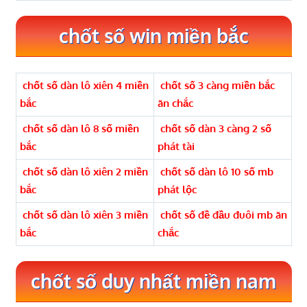
chốt số win miền bắc
chốt số dàn lô xiên 4 miền
chốt số 3 càng miền bắc
bắc
ăn chắc
chốt số dàn lô 8 số miền
chốt số dàn 3 càng 2 số
bắc
phát tài
chốt số dàn lô xiên 2 miền
chốt số dàn lô 10 số mb
bắc
phát lộc
chốt số dàn lô xiên 3 miền
chốt số đề đầu đuôi mb ăn
bắc
chắc
chốt số duy nhất miền nam