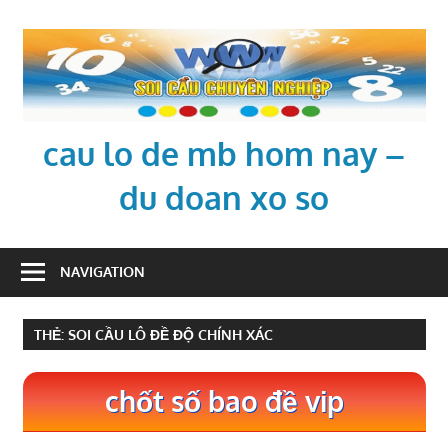
Skip
to
content
cau lo de mb hom nay –
du doan xo so
cau
lo
NAVIGATION
de
mb
THẺ:
SOI CẦU LÔ ĐỀ ĐỘ CHÍNH XÁC
hom
nay
chốt số bao đề vip
–
du
doan