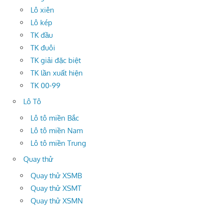
Lô xiên
Lô kép
TK đầu
TK đuôi
TK giải đặc biệt
TK lần xuất hiện
TK 00-99
Lô Tô
Lô tô miền Bắc
Lô tô miền Nam
Lô tô miền Trung
Quay thử
Quay thử XSMB
Quay thử XSMT
Quay thử XSMN