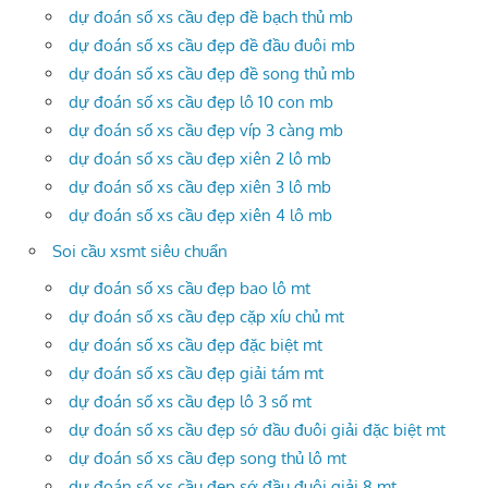
dự đoán số xs cầu đẹp đề bạch thủ mb
dự đoán số xs cầu đẹp đề đầu đuôi mb
dự đoán số xs cầu đẹp đề song thủ mb
dự đoán số xs cầu đẹp lô 10 con mb
dự đoán số xs cầu đẹp víp 3 càng mb
dự đoán số xs cầu đẹp xiên 2 lô mb
dự đoán số xs cầu đẹp xiên 3 lô mb
dự đoán số xs cầu đẹp xiên 4 lô mb
Soi cầu xsmt siêu chuẩn
dự đoán số xs cầu đẹp bao lô mt
dự đoán số xs cầu đẹp cặp xíu chủ mt
dự đoán số xs cầu đẹp đặc biệt mt
dự đoán số xs cầu đẹp giải tám mt
dự đoán số xs cầu đẹp lô 3 số mt
dự đoán số xs cầu đẹp sớ đầu đuôi giải đặc biệt mt
dự đoán số xs cầu đẹp song thủ lô mt
dự đoán số xs cầu đẹp sớ đầu đuôi giải 8 mt