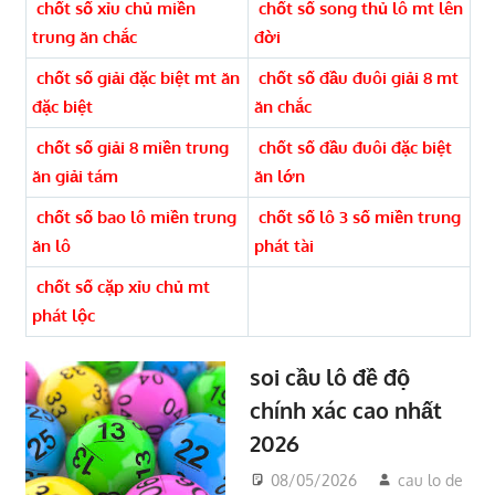
chốt số xỉu chủ miền
chốt số song thủ lô mt lên
trung ăn chắc
đời
chốt số giải đặc biệt mt ăn
chốt số đầu đuôi giải 8 mt
đặc biệt
ăn chắc
chốt số giải 8 miền trung
chốt số đầu đuôi đặc biệt
ăn giải tám
ăn lớn
chốt số bao lô miền trung
chốt số lô 3 số miền trung
ăn lô
phát tài
chốt số cặp xỉu chủ mt
phát lộc
soi cầu lô đề độ
chính xác cao nhất
2026
08/05/2026
cau lo de