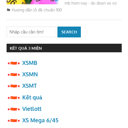
mb hom nay - du doan xo so
Hướng dẫn lô đề chuẩn 100
SEARCH
KẾT QUẢ 3 MIỀN
XSMB
XSMN
XSMT
Kết quả
Vietlott
XS Mega 6/45