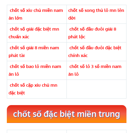
chốt số xỉu chủ miền nam
chốt số song thủ lô mn lên
ăn lớn
đời
chốt số giải đặc biệt mn
chốt số đầu đuôi giải 8
chuẩn xác
phát lộc
chốt số giải 8 miền nam
chốt số đầu đuôi đặc biệt
phát tài
chính xác
chốt số bao lô miền nam
chốt số lô 3 số miền nam
ăn lô
ăn lô
chốt số cặp xỉu chủ mn
đặc biệt
chốt số đặc biệt miền trung