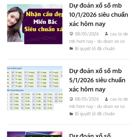
Dự đoán xổ số mb
10/1/2026 siêu chuẩn
xác hôm nay
08/05/2026
cau lo de
mb hom nay - du doan xo so
Bí quyết lô đề chuẩn
Dự đoán xổ số mb
5/1/2026 siêu chuẩn
xác hôm nay
08/05/2026
cau lo de
mb hom nay - du doan xo so
Bí quyết lô đề chuẩn
Dự đoán xổ số