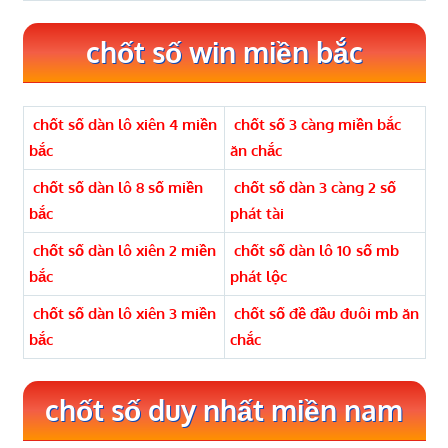
chốt số win miền bắc
chốt số dàn lô xiên 4 miền
chốt số 3 càng miền bắc
bắc
ăn chắc
chốt số dàn lô 8 số miền
chốt số dàn 3 càng 2 số
bắc
phát tài
chốt số dàn lô xiên 2 miền
chốt số dàn lô 10 số mb
bắc
phát lộc
chốt số dàn lô xiên 3 miền
chốt số đề đầu đuôi mb ăn
bắc
chắc
chốt số duy nhất miền nam