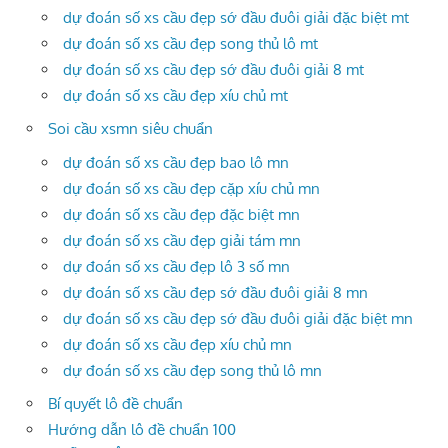
dự đoán số xs cầu đẹp sớ đầu đuôi giải đặc biệt mt
dự đoán số xs cầu đẹp song thủ lô mt
dự đoán số xs cầu đẹp sớ đầu đuôi giải 8 mt
dự đoán số xs cầu đẹp xíu chủ mt
Soi cầu xsmn siêu chuẩn
dự đoán số xs cầu đẹp bao lô mn
dự đoán số xs cầu đẹp cặp xíu chủ mn
dự đoán số xs cầu đẹp đặc biệt mn
dự đoán số xs cầu đẹp giải tám mn
dự đoán số xs cầu đẹp lô 3 số mn
dự đoán số xs cầu đẹp sớ đầu đuôi giải 8 mn
dự đoán số xs cầu đẹp sớ đầu đuôi giải đặc biệt mn
dự đoán số xs cầu đẹp xíu chủ mn
dự đoán số xs cầu đẹp song thủ lô mn
Bí quyết lô đề chuẩn
Hướng dẫn lô đề chuẩn 100