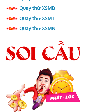
Quay thử XSMB
Quay thử XSMT
Quay thử XSMN