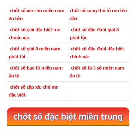
chốt số xỉu chủ miền nam
chốt số song thủ lô mn lên
ăn lớn
đời
chốt số giải đặc biệt mn
chốt số đầu đuôi giải 8
chuẩn xác
phát lộc
chốt số giải 8 miền nam
chốt số đầu đuôi đặc biệt
phát tài
chính xác
chốt số bao lô miền nam
chốt số lô 3 số miền nam
ăn lô
ăn lô
chốt số cặp xỉu chủ mn
đặc biệt
chốt số đặc biệt miền trung