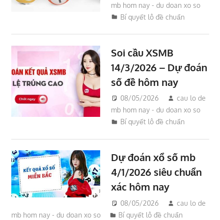
mb hom nay - du doan xo so
Bí quyết lô đề chuẩn
Soi cầu XSMB
14/3/2026 – Dự đoán
số đề hôm nay
08/05/2026
cau lo de
mb hom nay - du doan xo so
Bí quyết lô đề chuẩn
Dự đoán xổ số mb
4/1/2026 siêu chuẩn
xác hôm nay
08/05/2026
cau lo de
mb hom nay - du doan xo so
Bí quyết lô đề chuẩn