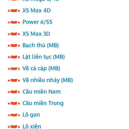
XS Max 4D
Power 6/55
XS Max 3D
Bạch thủ (MB)
Lật liên tục (MB)
Về cả cặp (MB)
Về nhiều nháy (MB)
Cầu miền Nam
Cầu miền Trung
Lô gan
Lô xiên