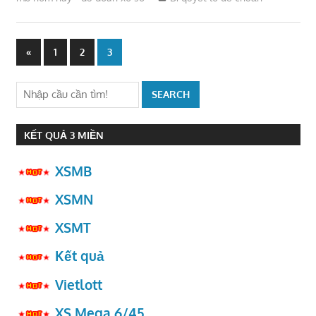
Điều
Previous
«
1
2
3
Posts
hướng
SEARCH
bài
viết
KẾT QUẢ 3 MIỀN
XSMB
XSMN
XSMT
Kết quả
Vietlott
XS Mega 6/45