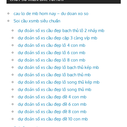
cau lo de mb hom nay – du doan xo so
Soi cầu xsmb siêu chuẩn
dự đoán số xs cầu đẹp bạch thủ lô 2 nháy mb
dự đoán số xs cầu đẹp cặp 3 càng víp mb
dự đoán số xs cầu đẹp lô 4 con mb
dự đoán số xs cầu đẹp lô 6 con mb
dự đoán số xs cầu đẹp lô 8 con mb
dự đoán số xs cầu đẹp lô bạch thủ kép mb
dự đoán số xs cầu đẹp lô bạch thủ mb
dự đoán số xs cầu đẹp lô song thủ kép mb
dự đoán số xs cầu đẹp lô song thủ mb
dự đoán số xs cầu đẹp đề 4 con mb
dự đoán số xs cầu đẹp đề 6 con mb
dự đoán số xs cầu đẹp đề 8 con mb
dự đoán số xs cầu đẹp đề 10 con mb