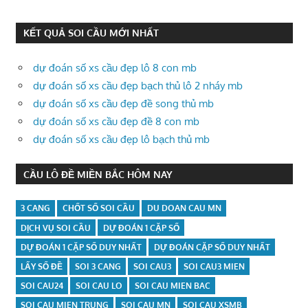
KẾT QUẢ SOI CẦU MỚI NHẤT
dự đoán số xs cầu đẹp lô 8 con mb
dự đoán số xs cầu đẹp bạch thủ lô 2 nháy mb
dự đoán số xs cầu đẹp đề song thủ mb
dự đoán số xs cầu đẹp đề 8 con mb
dự đoán số xs cầu đẹp lô bạch thủ mb
CẦU LÔ ĐỀ MIỀN BẮC HÔM NAY
3 CANG
CHỐT SỐ SOI CẦU
DU DOAN CAU MN
DỊCH VỤ SOI CẦU
DỰ ĐOÁN 1 CẶP SỐ
DỰ ĐOÁN 1 CẶP SỐ DUY NHẤT
DỰ ĐOÁN CẶP SỐ DUY NHẤT
LẤY SỐ ĐỀ
SOI 3 CANG
SOI CAU3
SOI CAU3 MIEN
SOI CAU24
SOI CAU LO
SOI CAU MIEN BAC
SOI CAU MIEN TRUNG
SOI CAU MN
SOI CAU XSMB