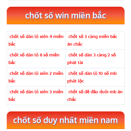
chốt số win miền bắc
chốt số dàn lô xiên 4 miền
chốt số 3 càng miền bắc
bắc
ăn chắc
chốt số dàn lô 8 số miền
chốt số dàn 3 càng 2 số
bắc
phát tài
chốt số dàn lô xiên 2 miền
chốt số dàn lô 10 số mb
bắc
phát lộc
chốt số dàn lô xiên 3 miền
chốt số đề đầu đuôi mb ăn
bắc
chắc
chốt số duy nhất miền nam