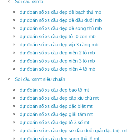
Soi cầu xsmb
dự đoán số xs cầu đẹp đề bạch thủ mb
dự đoán số xs cầu đẹp đề đầu đuôi mb
dự đoán số xs cầu đẹp đề song thủ mb
dự đoán số xs cầu đẹp lô 10 con mb
dự đoán số xs cầu đẹp víp 3 càng mb
dự đoán số xs cầu đẹp xiên 2 lô mb
dự đoán số xs cầu đẹp xiên 3 lô mb
dự đoán số xs cầu đẹp xiên 4 lô mb
Soi cầu xsmt siêu chuẩn
dự đoán số xs cầu đẹp bao lô mt
dự đoán số xs cầu đẹp cặp xíu chủ mt
dự đoán số xs cầu đẹp đặc biệt mt
dự đoán số xs cầu đẹp giải tám mt
dự đoán số xs cầu đẹp lô 3 số mt
dự đoán số xs cầu đẹp sớ đầu đuôi giải đặc biệt mt
dự đoán số xs cầu đẹp song thủ lô mt