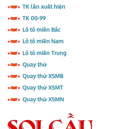
TK lần xuất hiện
TK 00-99
Lô tô miền Bắc
Lô tô miền Nam
Lô tô miền Trung
Quay thử
Quay thử XSMB
Quay thử XSMT
Quay thử XSMN