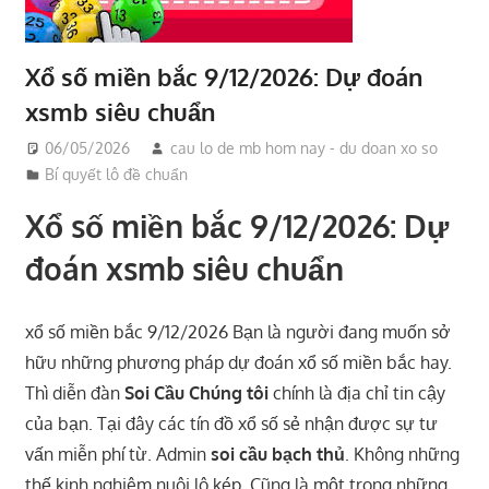
xo
so
Xổ số miền bắc 9/12/2026: Dự đoán
xsmb siêu chuẩn
06/05/2026
cau lo de mb hom nay - du doan xo so
Bí quyết lô đề chuẩn
Xổ số miền bắc 9/12/2026: Dự
đoán xsmb siêu chuẩn
xổ số miền bắc 9/12/2026 Bạn là người đang muốn sở
hữu những phương pháp dự đoán xổ số miền bắc hay.
Thì diễn đàn
Soi Cầu Chúng tôi
chính là địa chỉ tin cậy
của bạn. Tại đây các tín đồ xổ số sẻ nhận được sự tư
vấn miễn phí từ. Admin
soi cầu bạch thủ
. Không những
thế kinh nghiêm nuôi lô kép. Cũng là một trong những