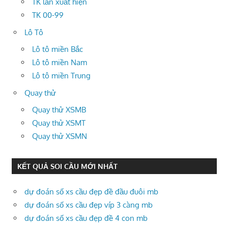
TK lần xuất hiện
TK 00-99
Lô Tô
Lô tô miền Bắc
Lô tô miền Nam
Lô tô miền Trung
Quay thử
Quay thử XSMB
Quay thử XSMT
Quay thử XSMN
KẾT QUẢ SOI CẦU MỚI NHẤT
dự đoán số xs cầu đẹp đề đầu đuôi mb
dự đoán số xs cầu đẹp víp 3 càng mb
dự đoán số xs cầu đẹp đề 4 con mb