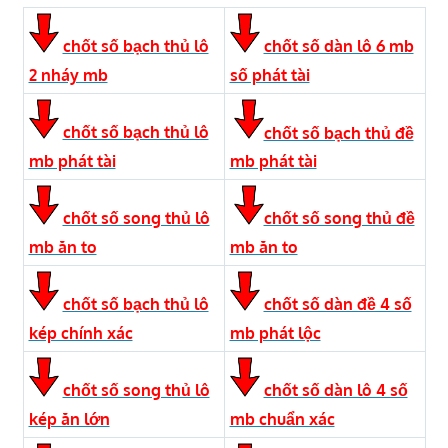
chốt số bạch thủ lô
chốt số dàn lô 6 mb
2 nháy mb
số phát tài
chốt số bạch thủ lô
chốt số bạch thủ đề
mb phát tài
mb phát tài
chốt số song thủ lô
chốt số song thủ đề
mb ăn to
mb ăn to
chốt số bạch thủ lô
chốt số dàn đề 4 số
kép chính xác
mb phát lộc
chốt số song thủ lô
chốt số dàn lô 4 số
kép ăn lớn
mb chuẩn xác