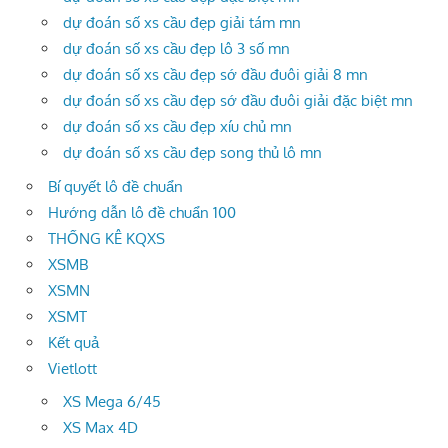
dự đoán số xs cầu đẹp giải tám mn
dự đoán số xs cầu đẹp lô 3 số mn
dự đoán số xs cầu đẹp sớ đầu đuôi giải 8 mn
dự đoán số xs cầu đẹp sớ đầu đuôi giải đặc biệt mn
dự đoán số xs cầu đẹp xíu chủ mn
dự đoán số xs cầu đẹp song thủ lô mn
Bí quyết lô đề chuẩn
Hướng dẫn lô đề chuẩn 100
THỐNG KÊ KQXS
XSMB
XSMN
XSMT
Kết quả
Vietlott
XS Mega 6/45
XS Max 4D