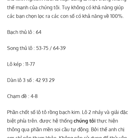
thế mạnh của chúng tôi. Tuy không có khả năng giúp
các bạn chọn lọc ra các con số có khả năng về 100%.
Bạch thủ lô : 64
Song thủ lô : 53-75 / 64-39
Lô kép : 11-77
Dàn lô 3 số : 42 93 29
Chạm đề : 4-8
Phần chốt số lô tô rồng bạch kim. Lô 2 nháy và giải đặc
biệt phía trên. được hệ thống
chúng tôi
thực hiện
thông qua phần mền soi cầu tự động. Bởi thế anh chị