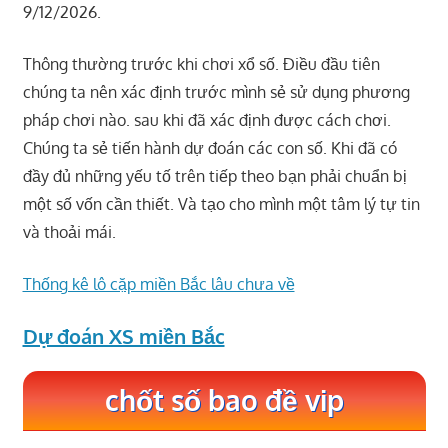
9/12/2026.
Thông thường trước khi chơi xổ số. Điều đầu tiên
chúng ta nên xác định trước mình sẻ sử dụng phương
pháp chơi nào. sau khi đã xác định được cách chơi.
Chúng ta sẻ tiến hành dự đoán các con số. Khi đã có
đầy đủ những yếu tố trên tiếp theo bạn phải chuẩn bị
một số vốn cần thiết. Và tạo cho mình một tâm lý tự tin
và thoải mái.
Thống kê lô cặp miền Bắc lâu chưa về
Dự đoán XS miền Bắc
chốt số bao đề vip