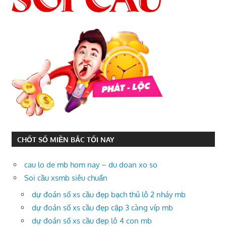
CHỐT SỐ MIỀN BẮC TỐI NAY
cau lo de mb hom nay – du doan xo so
Soi cầu xsmb siêu chuẩn
dự đoán số xs cầu đẹp bạch thủ lô 2 nháy mb
dự đoán số xs cầu đẹp cặp 3 càng víp mb
dự đoán số xs cầu đẹp lô 4 con mb