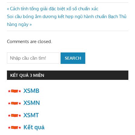
Điều
Previous
Cách tính tổng giải đặc biệt xổ số chuẩn xác
Next
Post:
Soi cầu bóng âm dương kết hợp ngũ hành chuẩn Bạch Thủ
hướng
Post:
hàng ngày
bài
Comments are closed.
viết
SEARCH
KẾT QUẢ 3 MIỀN
XSMB
XSMN
XSMT
Kết quả