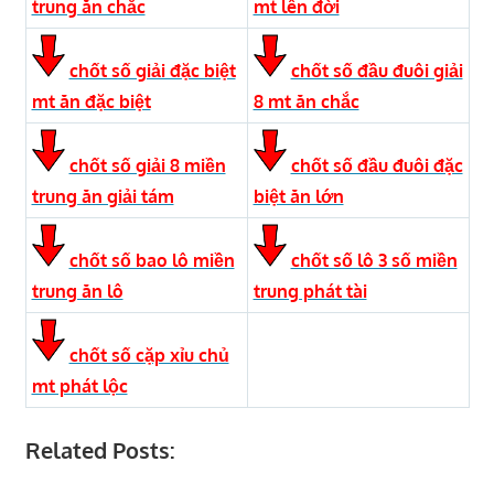
trung ăn chắc
mt lên đời
chốt số giải đặc biệt
chốt số đầu đuôi giải
mt ăn đặc biệt
8 mt ăn chắc
chốt số giải 8 miền
chốt số đầu đuôi đặc
trung ăn giải tám
biệt ăn lớn
chốt số bao lô miền
chốt số lô 3 số miền
trung ăn lô
trung phát tài
chốt số cặp xỉu chủ
mt phát lộc
Related Posts: