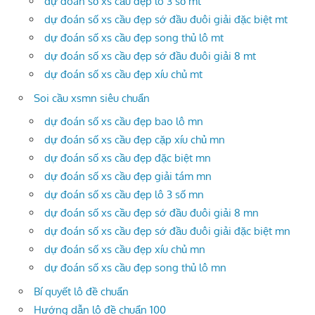
dự đoán số xs cầu đẹp lô 3 số mt
dự đoán số xs cầu đẹp sớ đầu đuôi giải đặc biệt mt
dự đoán số xs cầu đẹp song thủ lô mt
dự đoán số xs cầu đẹp sớ đầu đuôi giải 8 mt
dự đoán số xs cầu đẹp xíu chủ mt
Soi cầu xsmn siêu chuẩn
dự đoán số xs cầu đẹp bao lô mn
dự đoán số xs cầu đẹp cặp xíu chủ mn
dự đoán số xs cầu đẹp đặc biệt mn
dự đoán số xs cầu đẹp giải tám mn
dự đoán số xs cầu đẹp lô 3 số mn
dự đoán số xs cầu đẹp sớ đầu đuôi giải 8 mn
dự đoán số xs cầu đẹp sớ đầu đuôi giải đặc biệt mn
dự đoán số xs cầu đẹp xíu chủ mn
dự đoán số xs cầu đẹp song thủ lô mn
Bí quyết lô đề chuẩn
Hướng dẫn lô đề chuẩn 100