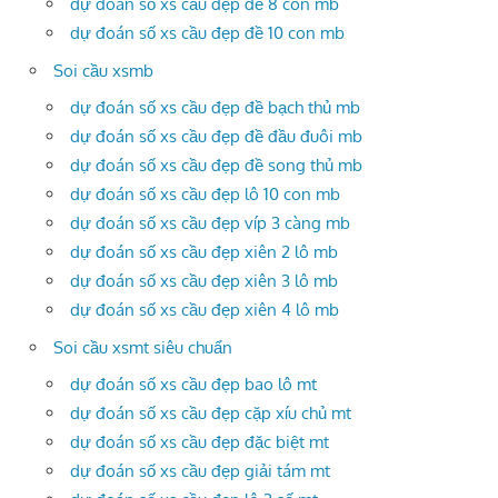
dự đoán số xs cầu đẹp đề 8 con mb
dự đoán số xs cầu đẹp đề 10 con mb
Soi cầu xsmb
dự đoán số xs cầu đẹp đề bạch thủ mb
dự đoán số xs cầu đẹp đề đầu đuôi mb
dự đoán số xs cầu đẹp đề song thủ mb
dự đoán số xs cầu đẹp lô 10 con mb
dự đoán số xs cầu đẹp víp 3 càng mb
dự đoán số xs cầu đẹp xiên 2 lô mb
dự đoán số xs cầu đẹp xiên 3 lô mb
dự đoán số xs cầu đẹp xiên 4 lô mb
Soi cầu xsmt siêu chuẩn
dự đoán số xs cầu đẹp bao lô mt
dự đoán số xs cầu đẹp cặp xíu chủ mt
dự đoán số xs cầu đẹp đặc biệt mt
dự đoán số xs cầu đẹp giải tám mt