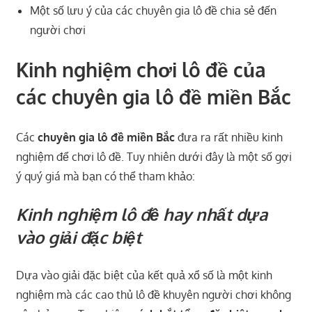
Một số lưu ý của các chuyên gia lô đề chia sẻ đến
người chơi
Kinh nghiệm chơi lô đề của
các chuyên gia lô đề miền Bắc
Các
chuyên gia lô đề miền Bắc
đưa ra rất nhiều kinh
nghiệm để chơi lô đề. Tuy nhiên dưới đây là một số gợi
ý quý giá mà bạn có thể tham khảo:
Kinh nghiệm lô đề hay nhất dựa
vào giải đặc biệt
Dựa vào giải đặc biệt của kết quả xổ số là một kinh
nghiệm mà các cao thủ lô đề khuyên người chơi không