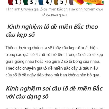
Hình ảnh Chuyên gia lô đề miền bắc chia sẻ kinh nghiệm chơi
lô đề hiệu quả 1
Kinh nghiệm lô đề miền Bắc theo
cầu kẹp số
Thông thường chúng ta sẽ thấy cầu kẹp số xuất hiện
trong các giải có 4 chữ số trở lên. Trong đó sẽ có số kẹp
giữa giống nhau hoặc kẹp giữa 2 số là bóng của nhau.
Theo các
chuyên gia lô đề miền Bắc
đây là dấu hiệu
của số lô đề ngày tiếp theo mà bạn không nên bỏ qua.
Kinh nghiệm soi cầu lô đề miền Bắc
với cầu dạng số