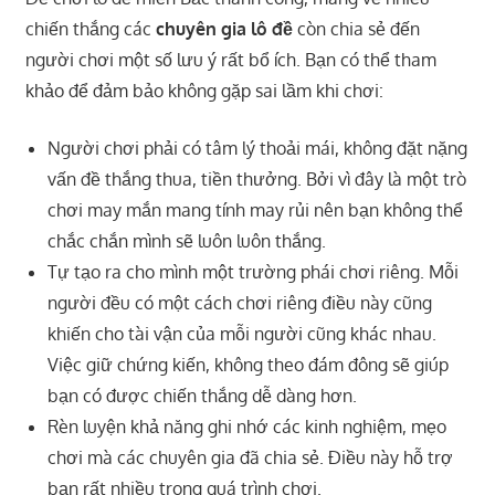
chiến thắng các
chuyên gia lô đề
còn chia sẻ đến
người chơi một số lưu ý rất bổ ích. Bạn có thể tham
khảo để đảm bảo không gặp sai lầm khi chơi:
Người chơi phải có tâm lý thoải mái, không đặt nặng
vấn đề thắng thua, tiền thưởng. Bởi vì đây là một trò
chơi may mắn mang tính may rủi nên bạn không thể
chắc chắn mình sẽ luôn luôn thắng.
Tự tạo ra cho mình một trường phái chơi riêng. Mỗi
người đều có một cách chơi riêng điều này cũng
khiến cho tài vận của mỗi người cũng khác nhau.
Việc giữ chứng kiến, không theo đám đông sẽ giúp
bạn có được chiến thắng dễ dàng hơn.
Rèn luyện khả năng ghi nhớ các kinh nghiệm, mẹo
chơi mà các chuyên gia đã chia sẻ. Điều này hỗ trợ
bạn rất nhiều trong quá trình chơi.