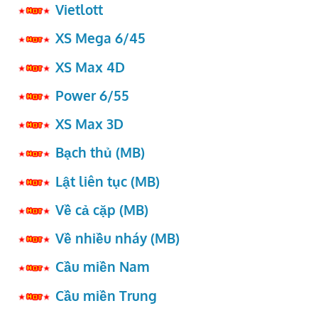
Vietlott
XS Mega 6/45
XS Max 4D
Power 6/55
XS Max 3D
Bạch thủ (MB)
Lật liên tục (MB)
Về cả cặp (MB)
Về nhiều nháy (MB)
Cầu miền Nam
Cầu miền Trung