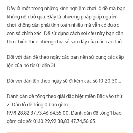
Đây là một trong những kinh nghiệm chơi lô đề mà bạn
không nên bỏ qua. Đây là phương pháp giúp người
chơi không cần phải tính toán nhiều mà vẫn có được
con số chính xác. Để sử dụng cách soi cầu này bạn cần
thực hiện theo những chia sẻ sau đây của các cao thủ:
Đối với dàn đề theo ngày các bạn nên sử dụng các cặp
lộn của nó từ 01 đến 31.
Đối với dàn lộn theo ngày sẽ đi kèm các số 10-20-30…
Đánh dàn đề tổng theo giải đặc biệt miền Bắc vào thứ
2: Dàn lô đề tổng 0 bao gồm:
19,91,28,82,37,73,46,64,55,00. Đánh dàn đề tổng 1 bao
gồm các số: 01,10,29,92,38,83,47,74,56,65.