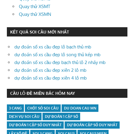
Quay thử XSMT
Quay thử XSMN
KẾT QUẢ SOI CẦU MỚI NHẤT
dự đoán số xs cầu đẹp lô bạch thủ mb
dự đoán số xs cầu đẹp lô song thủ kép mb
dự đoán số xs cầu đẹp bạch thủ lô 2 nháy mb
dự đoán số xs cầu đẹp xiên 2 lô mb
dự đoán số xs cầu đẹp xiên 4 lô mb
CẦU LÔ ĐỀ MIỀN BẮC HÔM NAY
3 CANG
CHỐT SỐ SOI CẦU
DU DOAN CAU MN
DỊCH VỤ SOI CẦU
DỰ ĐOÁN 1 CẶP SỐ
DỰ ĐOÁN 1 CẶP SỐ DUY NHẤT
DỰ ĐOÁN CẶP SỐ DUY NHẤT
LẤY SỐ ĐỀ
SOI 3 CANG
SOI CAU3
SOI CAU3 MIEN