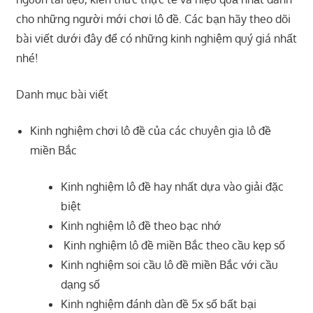
cho những người mới chơi lô đề. Các bạn hãy theo dõi
bài viết dưới đây để có những kinh nghiệm quý giá nhất
nhé!
Danh mục bài viết
Kinh nghiệm chơi lô đề của các chuyên gia lô đề
miền Bắc
Kinh nghiệm lô đề hay nhất dựa vào giải đặc
biệt
Kinh nghiệm lô đề theo bạc nhớ
Kinh nghiệm lô đề miền Bắc theo cầu kẹp số
Kinh nghiệm soi cầu lô đề miền Bắc với cầu
dạng số
Kinh nghiệm đánh dàn đề 5x số bất bại