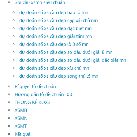
Soi cầu xsmn siêu chuẩn
dự đoán số xs cầu đẹp bao lô mn
dự đoán số xs cầu đẹp cặp xíu chủ mn
dự đoán số xs cầu đẹp đặc biệt mn
dự đoán số xs cầu đẹp giải tám mn
dự đoán số xs cầu đẹp lô 3 số mn
dự đoán số xs cầu đẹp sớ đầu đuôi giải 8 mn
dự đoán số xs cầu đẹp sớ đầu đuôi giải đặc biệt mn
dự đoán số xs cầu đẹp xíu chủ mn
dự đoán số xs cầu đẹp song thủ lô mn
Bí quyết lô đề chuẩn
Hướng dẫn lô đề chuẩn 100
THỐNG KÊ KQXS
XSMB
XSMN
XSMT
Kết quả