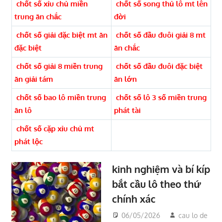
chốt số xỉu chủ miền
chốt số song thủ lô mt lên
trung ăn chắc
đời
chốt số giải đặc biệt mt ăn
chốt số đầu đuôi giải 8 mt
đặc biệt
ăn chắc
chốt số giải 8 miền trung
chốt số đầu đuôi đặc biệt
ăn giải tám
ăn lớn
chốt số bao lô miền trung
chốt số lô 3 số miền trung
ăn lô
phát tài
chốt số cặp xỉu chủ mt
phát lộc
kinh nghiệm và bí kíp
bắt cầu lô theo thứ
chính xác
06/05/2026
cau lo de