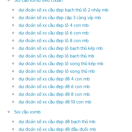
Soi cầu xsmb siêu chuẩn
dự đoán số xs cầu đẹp bạch thủ lô 2 nháy mb
dự đoán số xs cầu đẹp cặp 3 càng víp mb
dự đoán số xs cầu đẹp lô 4 con mb
dự đoán số xs cầu đẹp lô 6 con mb
dự đoán số xs cầu đẹp lô 8 con mb
dự đoán số xs cầu đẹp lô bạch thủ kép mb
dự đoán số xs cầu đẹp lô bạch thủ mb
dự đoán số xs cầu đẹp lô song thủ kép mb
dự đoán số xs cầu đẹp lô song thủ mb
dự đoán số xs cầu đẹp đề 4 con mb
dự đoán số xs cầu đẹp đề 6 con mb
dự đoán số xs cầu đẹp đề 8 con mb
dự đoán số xs cầu đẹp đề 10 con mb
Soi cầu xsmb
dự đoán số xs cầu đẹp đề bạch thủ mb
dự đoán số xs cầu đẹp đề đầu đuôi mb