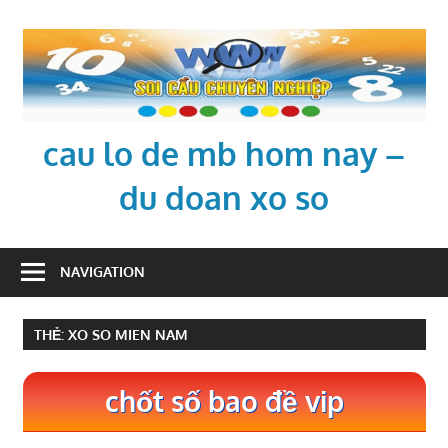
Skip
to
content
cau lo de mb hom nay –
du doan xo so
cau
lo
NAVIGATION
de
mb
THẺ:
XO SO MIEN NAM
hom
nay
chốt số bao đề vip
–
du
doan