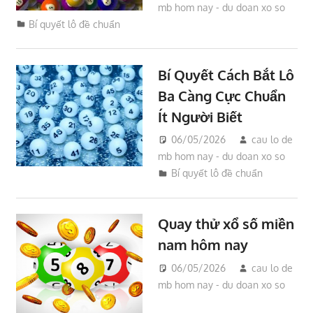
mb hom nay - du doan xo so
Bí quyết lô đề chuẩn
Bí Quyết Cách Bắt Lô
Ba Càng Cực Chuẩn
Ít Người Biết
06/05/2026
cau lo de
mb hom nay - du doan xo so
Bí quyết lô đề chuẩn
Quay thử xổ số miền
nam hôm nay
06/05/2026
cau lo de
mb hom nay - du doan xo so