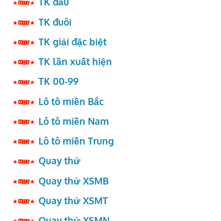
TK đầu
TK đuôi
TK giải đặc biệt
TK lần xuất hiện
TK 00-99
Lô tô miền Bắc
Lô tô miền Nam
Lô tô miền Trung
Quay thử
Quay thử XSMB
Quay thử XSMT
Quay thử XSMN