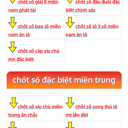
chốt số giải 8 miền
chốt số đầu đuôi đặc
nam phát tài
biệt chính xác
chốt số bao lô miền
chốt số lô 3 số miền
nam ăn lô
nam ăn lô
chốt số cặp xỉu chủ
mn đặc biệt
chốt số đặc biệt miền trung
chốt số xỉu chủ miền
chốt số song thủ lô
trung ăn chắc
mt lên đời