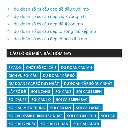
dự đoán số xs cầu đẹp đề đầu đuôi mb
dự đoán số xs cầu đẹp víp 3 càng mb
dự đoán số xs cầu đẹp đề 4 con mb
dự đoán số xs cầu đẹp lô song thủ kép mb
dự đoán số xs cầu đẹp lô bạch thủ mb
CẦU LÔ ĐỀ MIỀN BẮC HÔM NAY
3 CANG
CHỐT SỐ SOI CẦU
DU DOAN CAU MN
DỊCH VỤ SOI CẦU
DỰ ĐOÁN 1 CẶP SỐ
DỰ ĐOÁN 1 CẶP SỐ DUY NHẤT
DỰ ĐOÁN CẶP SỐ DUY NHẤT
LẤY SỐ ĐỀ
SOI 3 CANG
SOI CAU3
SOI CAU3 MIEN
SOI CAU24
SOI CAU LO
SOI CAU MIEN BAC
SOI CAU MIEN TRUNG
SOI CAU MN
SOI CAU XSMB
SOICAU XSMB CHINH XAC NHAT
SOI CAU XỈU CHỦ
SOI CẦU
SOI CẦU 2 NHÁY
SOI CẦU CHUẨN
SOI CẦU GIẢI 8