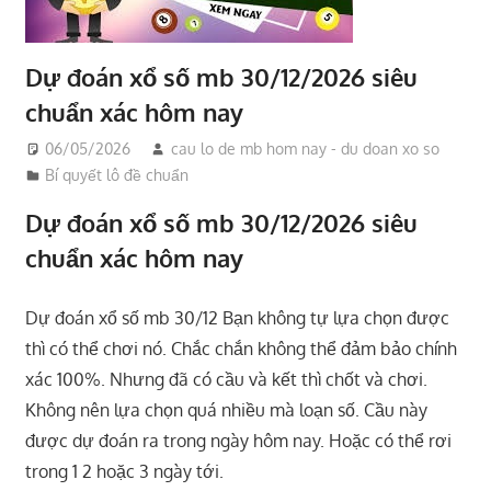
xo
so
Dự đoán xổ số mb 30/12/2026 siêu
chuẩn xác hôm nay
06/05/2026
cau lo de mb hom nay - du doan xo so
Bí quyết lô đề chuẩn
Dự đoán xổ số mb 30/12/2026 siêu
chuẩn xác hôm nay
Dự đoán xổ số mb 30/12 Bạn không tự lựa chọn được
thì có thể chơi nó. Chắc chắn không thể đảm bảo chính
xác 100%. Nhưng đã có cầu và kết thì chốt và chơi.
Không nên lựa chọn quá nhiều mà loạn số. Cầu này
được dự đoán ra trong ngày hôm nay. Hoặc có thể rơi
trong 1 2 hoặc 3 ngày tới.