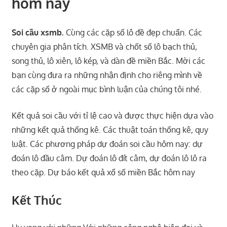
hôm nay
Soi cầu xsmb.
Cùng các cặp số lô đề đẹp chuẩn. Các
chuyên gia phân tích. XSMB và chốt số lô bạch thủ,
song thủ, lô xiên, lô kép, và dàn đề miền Bắc. Mời các
bạn cùng đưa ra những nhận định cho riêng mình về
các cặp số ở ngoài mục bình luận của chúng tôi nhé.
Kết quả soi cầu với tỉ lệ cao và được thực hiện dựa vào
những kết quả thống kê. Các thuật toán thống kê, quy
luật. Các phương pháp dự đoán soi cầu hôm nay: dự
đoán lô đầu câm. Dự đoán lô đít câm, dự đoán lô lô ra
theo cặp. Dự báo kết quả xổ số miền Bắc hôm nay
Kết Thúc