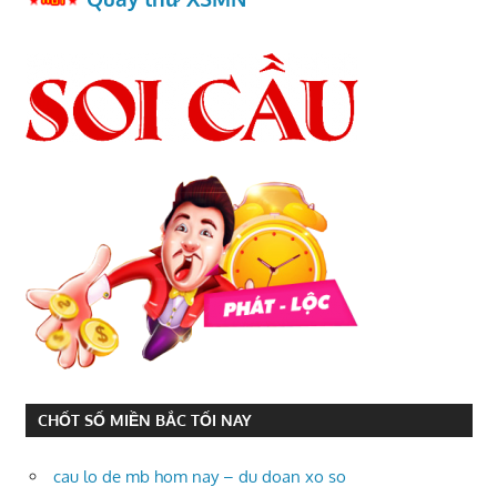
CHỐT SỐ MIỀN BẮC TỐI NAY
cau lo de mb hom nay – du doan xo so