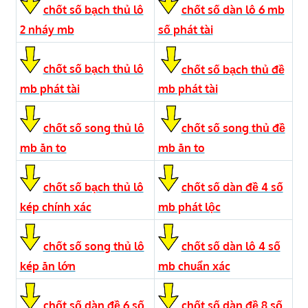
chốt số bạch thủ lô
chốt số dàn lô 6 mb
2 nháy mb
số phát tài
chốt số bạch thủ lô
chốt số bạch thủ đề
mb phát tài
mb phát tài
chốt số song thủ lô
chốt số song thủ đề
mb ăn to
mb ăn to
chốt số bạch thủ lô
chốt số dàn đề 4 số
kép chính xác
mb phát lộc
chốt số song thủ lô
chốt số dàn lô 4 số
kép ăn lớn
mb chuẩn xác
chốt số dàn đề 6 số
chốt số dàn đề 8 số