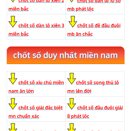
chốt số dàn lô xiên 2
chốt số dàn lô 10 số
miền bắc
mb phát lộc
chốt số dàn lô xiên 3
chốt số đề đầu đuôi
miền bắc
mb ăn chắc
chốt số duy nhất miền nam
chốt số xỉu chủ miền
chốt số song thủ lô
nam ăn lớn
mn lên đời
chốt số giải đặc biệt
chốt số đầu đuôi giải
mn chuẩn xác
8 phát lộc