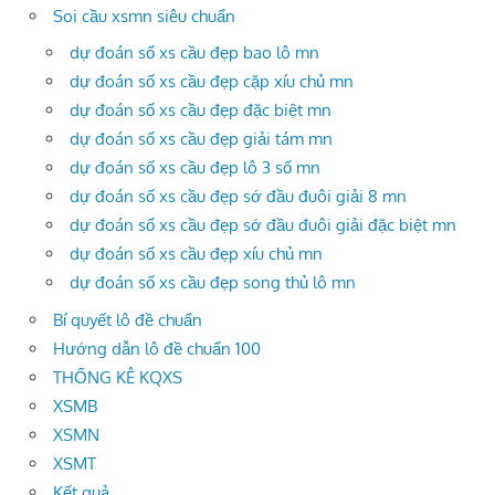
Soi cầu xsmn siêu chuẩn
dự đoán số xs cầu đẹp bao lô mn
dự đoán số xs cầu đẹp cặp xíu chủ mn
dự đoán số xs cầu đẹp đặc biệt mn
dự đoán số xs cầu đẹp giải tám mn
dự đoán số xs cầu đẹp lô 3 số mn
dự đoán số xs cầu đẹp sớ đầu đuôi giải 8 mn
dự đoán số xs cầu đẹp sớ đầu đuôi giải đặc biệt mn
dự đoán số xs cầu đẹp xíu chủ mn
dự đoán số xs cầu đẹp song thủ lô mn
Bí quyết lô đề chuẩn
Hướng dẫn lô đề chuẩn 100
THỐNG KÊ KQXS
XSMB
XSMN
XSMT
Kết quả