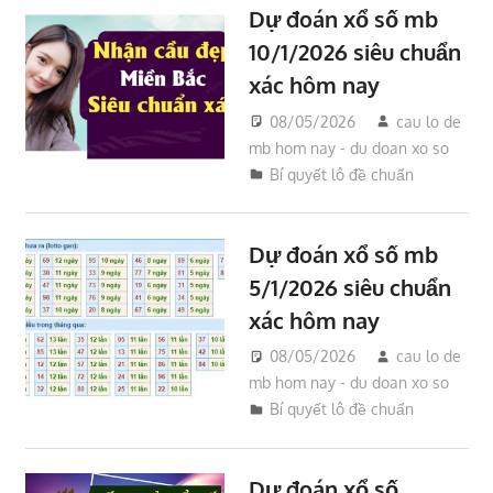
Dự đoán xổ số mb
10/1/2026 siêu chuẩn
xác hôm nay
08/05/2026
cau lo de
mb hom nay - du doan xo so
Bí quyết lô đề chuẩn
Dự đoán xổ số mb
5/1/2026 siêu chuẩn
xác hôm nay
08/05/2026
cau lo de
mb hom nay - du doan xo so
Bí quyết lô đề chuẩn
Dự đoán xổ số