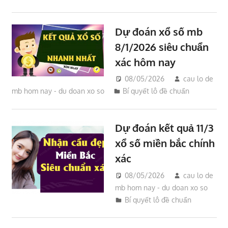
Dự đoán xổ số mb
8/1/2026 siêu chuẩn
xác hôm nay
08/05/2026
cau lo de
mb hom nay - du doan xo so
Bí quyết lô đề chuẩn
Dự đoán kết quả 11/3
xổ số miền bắc chính
xác
08/05/2026
cau lo de
mb hom nay - du doan xo so
Bí quyết lô đề chuẩn