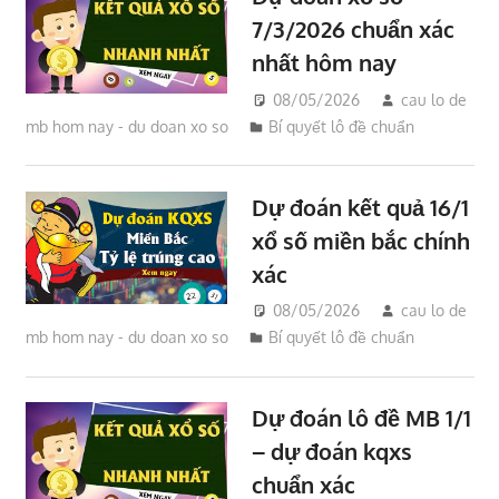
7/3/2026 chuẩn xác
nhất hôm nay
08/05/2026
cau lo de
mb hom nay - du doan xo so
Bí quyết lô đề chuẩn
Dự đoán kết quả 16/1
xổ số miền bắc chính
xác
08/05/2026
cau lo de
mb hom nay - du doan xo so
Bí quyết lô đề chuẩn
Dự đoán lô đề MB 1/1
– dự đoán kqxs
chuẩn xác