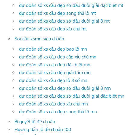
dự đoán số xs cầu đẹp sớ đầu đuôi giải đặc biệt mt
dự đoán số xs cầu đẹp song thủ lô mt
dự đoán số xs cầu đẹp sớ đầu đuôi giải 8 mt
dự đoán số xs cầu đẹp xíu chủ mt
Soi cầu xsmn siêu chuẩn
dự đoán số xs cầu đẹp bao lô mn
dự đoán số xs cầu đẹp cặp xíu chủ mn
dự đoán số xs cầu đẹp đặc biệt mn
dự đoán số xs cầu đẹp giải tám mn
dự đoán số xs cầu đẹp lô 3 số mn
dự đoán số xs cầu đẹp sớ đầu đuôi giải 8 mn
dự đoán số xs cầu đẹp sớ đầu đuôi giải đặc biệt mn
dự đoán số xs cầu đẹp xíu chủ mn
dự đoán số xs cầu đẹp song thủ lô mn
Bí quyết lô đề chuẩn
Hướng dẫn lô đề chuẩn 100