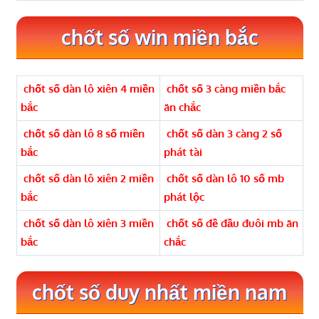
chốt số win miền bắc
chốt số dàn lô xiên 4 miền
chốt số 3 càng miền bắc
bắc
ăn chắc
chốt số dàn lô 8 số miền
chốt số dàn 3 càng 2 số
bắc
phát tài
chốt số dàn lô xiên 2 miền
chốt số dàn lô 10 số mb
bắc
phát lộc
chốt số dàn lô xiên 3 miền
chốt số đề đầu đuôi mb ăn
bắc
chắc
chốt số duy nhất miền nam