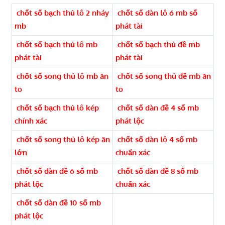
xo
chốt số bạch thủ lô 2 nháy
chốt số dàn lô 6 mb số
so
mb
phát tài
chốt số bạch thủ lô mb
chốt số bạch thủ đề mb
phát tài
phát tài
chốt số song thủ lô mb ăn
chốt số song thủ đề mb ăn
to
to
chốt số bạch thủ lô kép
chốt số dàn đề 4 số mb
chính xác
phát lộc
chốt số song thủ lô kép ăn
chốt số dàn lô 4 số mb
lớn
chuẩn xác
chốt số dàn đề 6 số mb
chốt số dàn đề 8 số mb
phát lộc
chuẩn xác
chốt số dàn đề 10 số mb
phát lộc