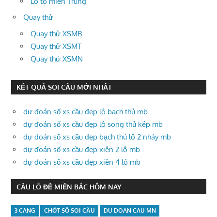
Lô tô miền Trung
Quay thử
Quay thử XSMB
Quay thử XSMT
Quay thử XSMN
KẾT QUẢ SOI CẦU MỚI NHẤT
dự đoán số xs cầu đẹp lô bạch thủ mb
dự đoán số xs cầu đẹp lô song thủ kép mb
dự đoán số xs cầu đẹp bạch thủ lô 2 nháy mb
dự đoán số xs cầu đẹp xiên 2 lô mb
dự đoán số xs cầu đẹp xiên 4 lô mb
CẦU LÔ ĐỀ MIỀN BẮC HÔM NAY
3 CANG
CHỐT SỐ SOI CẦU
DU DOAN CAU MN