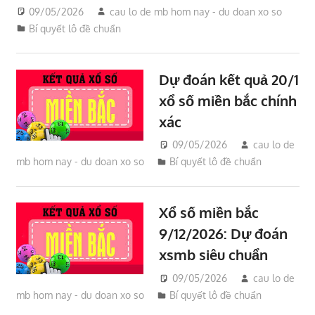
09/05/2026
cau lo de mb hom nay - du doan xo so
Bí quyết lô đề chuẩn
Dự đoán kết quả 20/1
xổ số miền bắc chính
xác
09/05/2026
cau lo de
mb hom nay - du doan xo so
Bí quyết lô đề chuẩn
Xổ số miền bắc
9/12/2026: Dự đoán
xsmb siêu chuẩn
09/05/2026
cau lo de
mb hom nay - du doan xo so
Bí quyết lô đề chuẩn