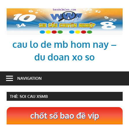
Skip
to
content
cau lo de mb hom nay –
du doan xo so
cau
lo
NAVIGATION
de
mb
THẺ:
SOI CAU XSMB
hom
nay
chốt số bao đề vip
–
du
doan