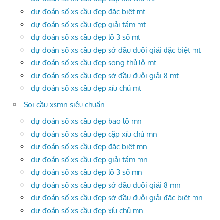
dự đoán số xs cầu đẹp đặc biệt mt
dự đoán số xs cầu đẹp giải tám mt
dự đoán số xs cầu đẹp lô 3 số mt
dự đoán số xs cầu đẹp sớ đầu đuôi giải đặc biệt mt
dự đoán số xs cầu đẹp song thủ lô mt
dự đoán số xs cầu đẹp sớ đầu đuôi giải 8 mt
dự đoán số xs cầu đẹp xíu chủ mt
Soi cầu xsmn siêu chuẩn
dự đoán số xs cầu đẹp bao lô mn
dự đoán số xs cầu đẹp cặp xíu chủ mn
dự đoán số xs cầu đẹp đặc biệt mn
dự đoán số xs cầu đẹp giải tám mn
dự đoán số xs cầu đẹp lô 3 số mn
dự đoán số xs cầu đẹp sớ đầu đuôi giải 8 mn
dự đoán số xs cầu đẹp sớ đầu đuôi giải đặc biệt mn
dự đoán số xs cầu đẹp xíu chủ mn