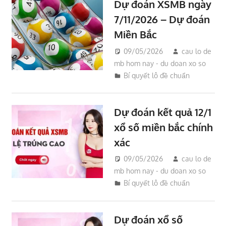
Dự đoán XSMB ngày
7/11/2026 – Dự đoán
Miền Bắc
09/05/2026
cau lo de
mb hom nay - du doan xo so
Bí quyết lô đề chuẩn
Dự đoán kết quả 12/1
xổ số miền bắc chính
xác
09/05/2026
cau lo de
mb hom nay - du doan xo so
Bí quyết lô đề chuẩn
Dự đoán xổ số