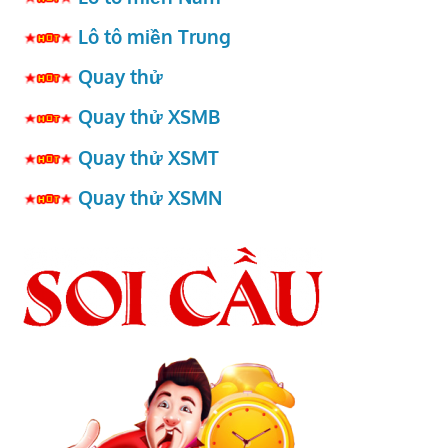
Lô tô miền Trung
Quay thử
Quay thử XSMB
Quay thử XSMT
Quay thử XSMN