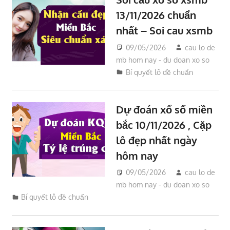
13/11/2026 chuẩn
nhất – Soi cau xsmb
09/05/2026
cau lo de
mb hom nay - du doan xo so
Bí quyết lô đề chuẩn
Dự đoán xổ số miền
bắc 10/11/2026 , Cặp
lô đẹp nhất ngày
hôm nay
09/05/2026
cau lo de
mb hom nay - du doan xo so
Bí quyết lô đề chuẩn