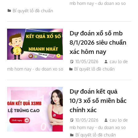
mb hom nay - du doan xo so
Bí quyết lô đề chuẩn
Dự đoán xổ số mb
8/1/2026 siêu chuẩn
xác hôm nay
10/05/2026
cau lo de
mb hom nay - du doan xo so
Bí quyết lô đề chuẩn
Dự đoán kết quả
10/3 xổ số miền bắc
chính xác
10/05/2026
cau lo de
mb hom nay - du doan xo so
Bí quyết lô đề chuẩn