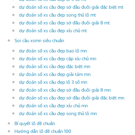
dự đoán số xs cầu đẹp sớ đầu đuôi giải đặc biệt mt
dự đoán số xs cầu đẹp song thủ lô mt
dự đoán số xs cầu đẹp sớ đầu đuôi giải 8 mt
dự đoán số xs cầu đẹp xíu chủ mt
Soi cầu xsmn siêu chuẩn
dự đoán số xs cầu đẹp bao lô mn
dự đoán số xs cầu đẹp cặp xíu chủ mn
dự đoán số xs cầu đẹp đặc biệt mn
dự đoán số xs cầu đẹp giải tám mn
dự đoán số xs cầu đẹp lô 3 số mn
dự đoán số xs cầu đẹp sớ đầu đuôi giải 8 mn
dự đoán số xs cầu đẹp sớ đầu đuôi giải đặc biệt mn
dự đoán số xs cầu đẹp xíu chủ mn
dự đoán số xs cầu đẹp song thủ lô mn
Bí quyết lô đề chuẩn
Hướng dẫn lô đề chuẩn 100