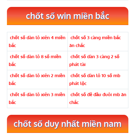
chốt số win miền bắc
chốt số dàn lô xiên 4 miền
chốt số 3 càng miền bắc
bắc
ăn chắc
chốt số dàn lô 8 số miền
chốt số dàn 3 càng 2 số
bắc
phát tài
chốt số dàn lô xiên 2 miền
chốt số dàn lô 10 số mb
bắc
phát lộc
chốt số dàn lô xiên 3 miền
chốt số đề đầu đuôi mb ăn
bắc
chắc
chốt số duy nhất miền nam