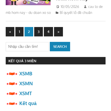
10/05/2026
cau lo de
mb hom nay - du doan xo so
Bí quyết lô đề chuẩn
Điều
Previous
Next
«
1
2
3
4
»
Posts
Posts
hướng
SEARCH
bài
viết
KẾT QUẢ 3 MIỀN
XSMB
XSMN
XSMT
Kết quả