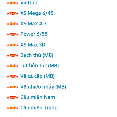
Vietlott
XS Mega 6/45
XS Max 4D
Power 6/55
XS Max 3D
Bạch thủ (MB)
Lật liên tục (MB)
Về cả cặp (MB)
Về nhiều nháy (MB)
Cầu miền Nam
Cầu miền Trung