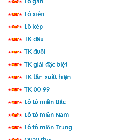
Lô gan
Lô xiên
Lô kép
TK đầu
TK đuôi
TK giải đặc biệt
TK lần xuất hiện
TK 00-99
Lô tô miền Bắc
Lô tô miền Nam
Lô tô miền Trung
Quay thử