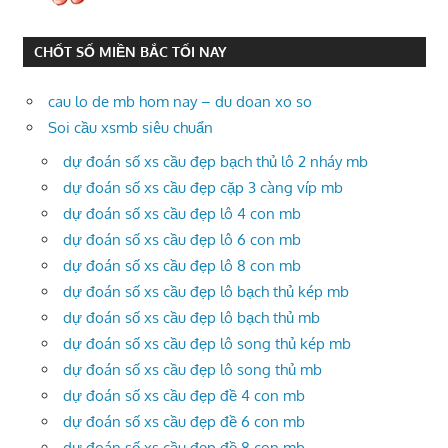
CHỐT SỐ MIỀN BẮC TỐI NAY
cau lo de mb hom nay – du doan xo so
Soi cầu xsmb siêu chuẩn
dự đoán số xs cầu đẹp bạch thủ lô 2 nháy mb
dự đoán số xs cầu đẹp cặp 3 càng víp mb
dự đoán số xs cầu đẹp lô 4 con mb
dự đoán số xs cầu đẹp lô 6 con mb
dự đoán số xs cầu đẹp lô 8 con mb
dự đoán số xs cầu đẹp lô bạch thủ kép mb
dự đoán số xs cầu đẹp lô bạch thủ mb
dự đoán số xs cầu đẹp lô song thủ kép mb
dự đoán số xs cầu đẹp lô song thủ mb
dự đoán số xs cầu đẹp đề 4 con mb
dự đoán số xs cầu đẹp đề 6 con mb
dự đoán số xs cầu đẹp đề 8 con mb