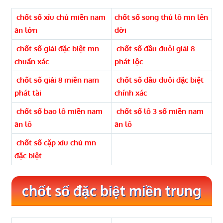
chốt số xỉu chủ miền nam
chốt số song thủ lô mn lên
ăn lớn
đời
chốt số giải đặc biệt mn
chốt số đầu đuôi giải 8
chuẩn xác
phát lộc
chốt số giải 8 miền nam
chốt số đầu đuôi đặc biệt
phát tài
chính xác
chốt số bao lô miền nam
chốt số lô 3 số miền nam
ăn lô
ăn lô
chốt số cặp xỉu chủ mn
đặc biệt
chốt số đặc biệt miền trung