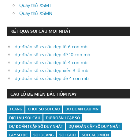
Quay thử XSMT
Quay thử XSMN
KẾT QUẢ SOI CẦU MỚI NHẤT
dự đoán số xs cầu đẹp lô 6 con mb
dự đoán số xs cầu đẹp đề 10 con mb
dự đoán số xs cầu đẹp lô 4 con mb
dự đoán số xs cầu đẹp xiên 3 lô mb
dự đoán số xs cầu đẹp đề 4 con mb
CẦU LÔ ĐỀ MIỀN BẮC HÔM NAY
3 CANG
CHỐT SỐ SOI CẦU
DU DOAN CAU MN
DỊCH VỤ SOI CẦU
DỰ ĐOÁN 1 CẶP SỐ
DỰ ĐOÁN 1 CẶP SỐ DUY NHẤT
DỰ ĐOÁN CẶP SỐ DUY NHẤT
LẤY SỐ ĐỀ
SOI 3 CANG
SOI CAU3
SOI CAU3 MIEN