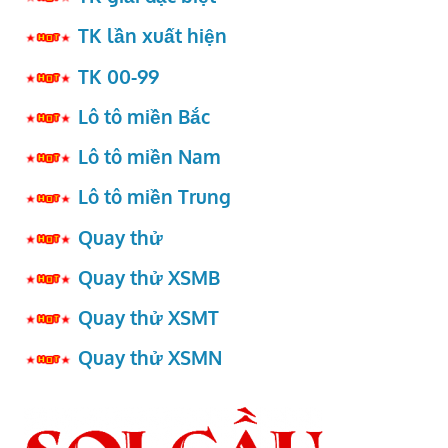
TK lần xuất hiện
TK 00-99
Lô tô miền Bắc
Lô tô miền Nam
Lô tô miền Trung
Quay thử
Quay thử XSMB
Quay thử XSMT
Quay thử XSMN