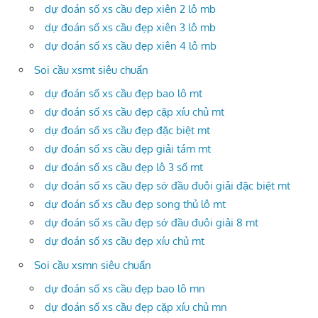
dự đoán số xs cầu đẹp xiên 2 lô mb
dự đoán số xs cầu đẹp xiên 3 lô mb
dự đoán số xs cầu đẹp xiên 4 lô mb
Soi cầu xsmt siêu chuẩn
dự đoán số xs cầu đẹp bao lô mt
dự đoán số xs cầu đẹp cặp xíu chủ mt
dự đoán số xs cầu đẹp đặc biệt mt
dự đoán số xs cầu đẹp giải tám mt
dự đoán số xs cầu đẹp lô 3 số mt
dự đoán số xs cầu đẹp sớ đầu đuôi giải đặc biệt mt
dự đoán số xs cầu đẹp song thủ lô mt
dự đoán số xs cầu đẹp sớ đầu đuôi giải 8 mt
dự đoán số xs cầu đẹp xíu chủ mt
Soi cầu xsmn siêu chuẩn
dự đoán số xs cầu đẹp bao lô mn
dự đoán số xs cầu đẹp cặp xíu chủ mn