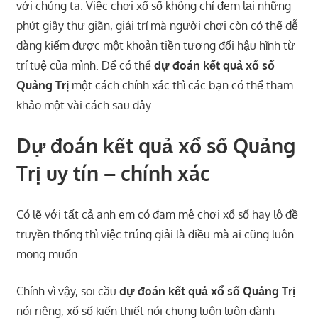
với chúng ta. Việc chơi xổ số không chỉ đem lại những
phút giây thư giãn, giải trí mà người chơi còn có thể dễ
dàng kiếm được một khoản tiền tương đối hậu hĩnh từ
trí tuệ của mình. Để có thể
dự đoán kết quả xổ số
Quảng Trị
một cách chính xác thì các bạn có thể tham
khảo một vài cách sau đây.
Dự đoán kết quả xổ số Quảng
Trị
uy tín – chính xác
Có lẽ với tất cả anh em có đam mê chơi xổ số hay lô đề
truyền thống thì việc trúng giải là điều mà ai cũng luôn
mong muốn.
Chính vì vậy, soi cầu
dự đoán kết quả xổ số Quảng Trị
nói riêng, xổ số kiến thiết nói chung luôn luôn dành