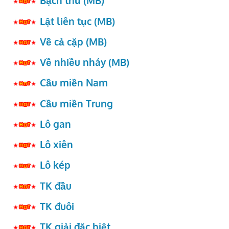
Bạch thủ (MB)
Lật liên tục (MB)
Về cả cặp (MB)
Về nhiều nháy (MB)
Cầu miền Nam
Cầu miền Trung
Lô gan
Lô xiên
Lô kép
TK đầu
TK đuôi
TK giải đặc biệt