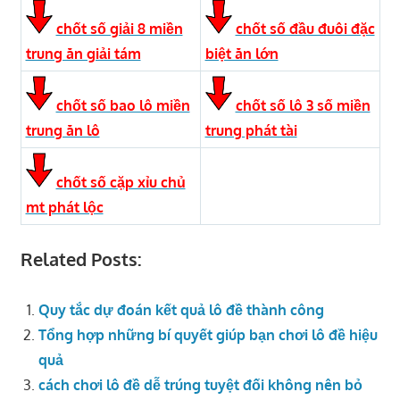
chốt số giải 8 miền
chốt số đầu đuôi đặc
trung ăn giải tám
biệt ăn lớn
chốt số bao lô miền
chốt số lô 3 số miền
trung ăn lô
trung phát tài
chốt số cặp xỉu chủ
mt phát lộc
Related Posts:
Quy tắc dự đoán kết quả lô đề thành công
Tổng hợp những bí quyết giúp bạn chơi lô đề hiệu
quả
cách chơi lô đề dễ trúng tuyệt đối không nên bỏ