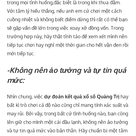
trong mọi tình huống,đặc biệt là trong khi thua đậm.
Với tâm lý hiếu thắng, nếu anh em cứ chơi một cách
cuồng nhiệt và không biết điểm dừng thì rất có thể bạn
sẽ gặp vấn đề lớn trong việc xoay xở đồng vốn. Trong
trường hợp này, hãy thật tỉnh táo để xem xét mình nên
tiếp tục chơi hay nghỉ một thời gian cho hết vận đen rồi
mới tiếp tục.
-Không nên ảo tưởng và tự tin quá
mức:
Nhìn chung, việc
dự đoán kết quả xổ số Quảng Trị
hay
bất kì trò chơi cá độ nào cũng chỉ mang tính xác suất và
may rủi. Bởi vậy, trong bất cứ tình huống nào, bạn cũng
lên giữ cho mình một cái đầu lạnh, không nên ảo tưởng
và tự tin quá mức vào bản thân. Hãy chuẩn bị một tâm