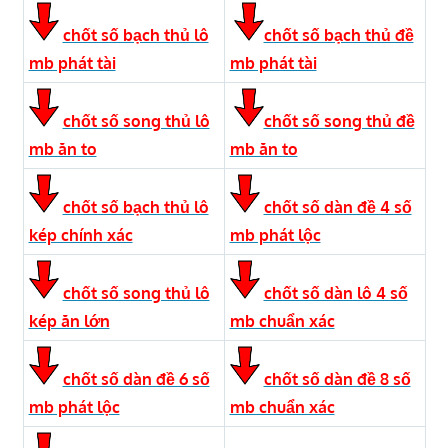
chốt số bạch thủ lô
chốt số bạch thủ đề
mb phát tài
mb phát tài
chốt số song thủ lô
chốt số song thủ đề
mb ăn to
mb ăn to
chốt số bạch thủ lô
chốt số dàn đề 4 số
kép chính xác
mb phát lộc
chốt số song thủ lô
chốt số dàn lô 4 số
kép ăn lớn
mb chuẩn xác
chốt số dàn đề 6 số
chốt số dàn đề 8 số
mb phát lộc
mb chuẩn xác