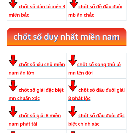
chốt số dàn lô xiên 3
chốt số đề đầu đuôi
miền bắc
mb ăn chắc
chốt số duy nhất miền nam
chốt số xỉu chủ miền
chốt số song thủ lô
nam ăn lớn
mn lên đời
chốt số giải đặc biệt
chốt số đầu đuôi giải
mn chuẩn xác
8 phát lộc
chốt số giải 8 miền
chốt số đầu đuôi đặc
nam phát tài
biệt chính xác