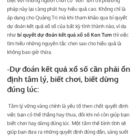
biệt với những người chơi có “vốn” lớn thì phương
pháp này lại càng phát huy hiệu quả cao. Không chỉ là
áp dụng cho Quảng Trị mà khi tham khảo qua bí quyết
dự đoán kết quả xổ số của bất kỳ tỉnh thành nào, ví dụ
như
bí quyết dự đoán kết quả xổ số Kon Tum
thì việc
tìm hiểu những nguyên tắc chơi sao cho hiệu quả là
không bao giờ thừa.
-Dự đoán kết quả xổ số cần phải ổn
định tâm lý, biết chơi, biết dừng
đúng lúc:
Tâm lý vững vàng chính là yếu tố then chốt quyết định
việc bạn có thể thắng hay thua, đôi khi nó còn giúp bạn
biết chơi hay dừng đúng lúc. Một tâm thế bình tĩnh sẽ
giúp bạn đưa ra những quyết định đúng đắn, sáng suốt