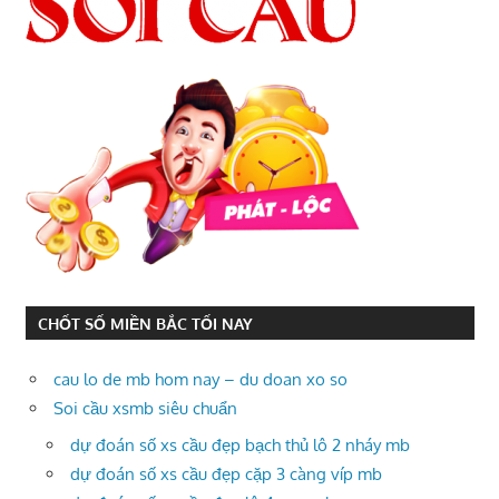
CHỐT SỐ MIỀN BẮC TỐI NAY
cau lo de mb hom nay – du doan xo so
Soi cầu xsmb siêu chuẩn
dự đoán số xs cầu đẹp bạch thủ lô 2 nháy mb
dự đoán số xs cầu đẹp cặp 3 càng víp mb