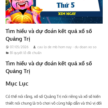
xo
so
Tìm hiểu và dự đoán kết quả xổ số
Quảng Trị
07/05/2026
cau lo de mb hom nay - du doan xo so
Bí quyết lô đề chuẩn
Tìm hiểu và dự đoán kết quả xổ số
Quảng Trị
Mục Lục
Có thể nói rằng, xổ số Quảng Trị nói riêng và xổ số kiến
thiết nói chung là trò chơi vô cùng hấp dẫn và thú vị đối