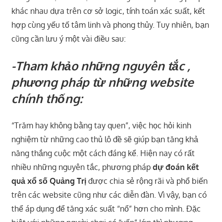
khác nhau dựa trên cơ sở logic, tính toán xác suất, kết
hợp cùng yếu tố tâm linh và phong thủy. Tuy nhiên, bạn
cũng cần lưu ý một vài điều sau:
-Tham khảo những nguyên tắc ,
phương pháp từ những website
chính thống:
“Trăm hay không bằng tay quen”, việc học hỏi kinh
nghiệm từ những cao thủ lô đề sẽ giúp bạn tăng khả
năng thắng cuộc một cách đáng kể. Hiện nay có rất
nhiều những nguyên tắc, phương pháp
dự đoán kết
quả xổ số Quảng Trị
được chia sẻ rộng rãi và phổ biến
trên các website cũng như các diễn đàn. Vì vậy, bạn có
thể áp dụng để tăng xác suất “nổ” hơn cho mình. Đặc